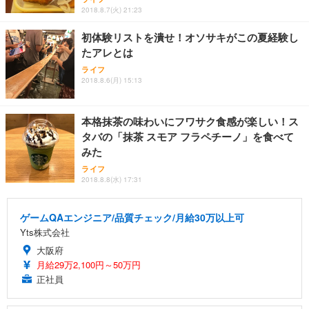
2018.8.7(火) 21:23
初体験リストを潰せ！オソサキがこの夏経験し
たアレとは
ライフ
2018.8.6(月) 15:13
本格抹茶の味わいにフワサク食感が楽しい！ス
タバの「抹茶 スモア フラペチーノ」を食べて
みた
ライフ
2018.8.8(水) 17:31
ゲームQAエンジニア/品質チェック/月給30万以上可
Yts株式会社
大阪府
月給29万2,100円～50万円
正社員