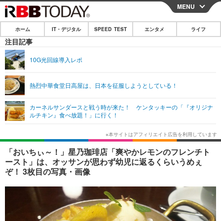
MENU
CLOSE
ホーム
IT・デジタル
SPEED TEST
エンタメ
ライフ
ホーム
注目記事
IT・デジタル
10G光回線導入レポ
IT・デジタルTOP
スマートフォン
SPEED TEST
熱烈中華食堂日高屋は、日本を征服しようとしている！
ネタ
ガジェット・ツール
エンタメ
カーネルサンダースと戦う時が来た！ ケンタッキーの「『オリジナ
ショッピング
その他
ルチキン』食べ放題！」に行く！
エンタメTOP
映画・ドラマ
ライフ
韓流・K-POP
韓国・芸能
ライフTOP
グルメ
リリース一覧
「おいちぃ～！」星乃珈琲店「爽やかレモンのフレンチト
音楽
スポーツ
ペット
ショッピング
ースト」は、オッサンが思わず幼児に返るくらいうめぇ
プッシュ通知の停止方法
ぞ！ 3枚目の写真・画像
グラビア
ブログ
その他
ショッピング
その他