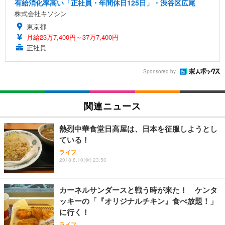
有給消化率高い「正社員・年間休日125日」・渋谷区広尾
株式会社キソシン
東京都
月給23万7,400円～37万7,400円
正社員
Sponsored by
関連ニュース
熱烈中華食堂日高屋は、日本を征服しようとし
ている！
ライフ
2018.8.10(金) 23:50
カーネルサンダースと戦う時が来た！ ケンタ
ッキーの「『オリジナルチキン』食べ放題！」
に行く！
ライフ