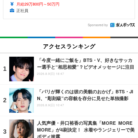
月給29万800円～50万円
正社員
Sponsored by
アクセスランキング
「今度一緒にご飯を」BTS・V、好きなサッカ
ー選手と“相思相愛”？ビデオメッセージに注目
2026.8.9(日) 18:47
「パリが輝くのは彼の美貌のおかげ」BTS・JI
N、“彫刻級”の容貌を存分に見せた単独撮影
2026.8.9(日) 10:47
人気声優・井口裕香の写真集「MORE MORE
MORE」が4刷決定！ 水着やランジェリーで美
ボディ披露