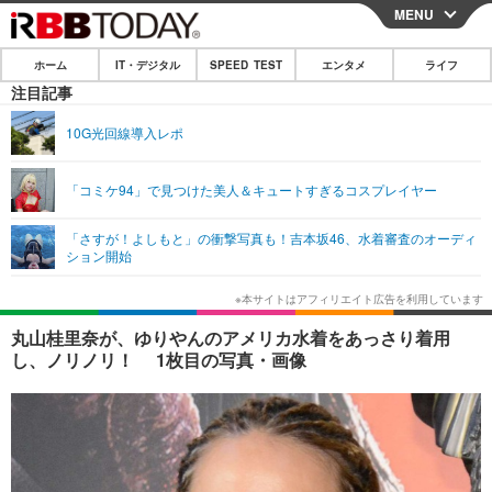
MENU
CLOSE
ホーム
IT・デジタル
SPEED TEST
エンタメ
ライフ
ホーム
注目記事
IT・デジタル
10G光回線導入レポ
IT・デジタルTOP
スマートフォン
SPEED TEST
「コミケ94」で見つけた美人＆キュートすぎるコスプレイヤー
ネタ
ガジェット・ツール
エンタメ
「さすが！よしもと」の衝撃写真も！吉本坂46、水着審査のオーディ
ショッピング
その他
ション開始
エンタメTOP
映画・ドラマ
ライフ
韓流・K-POP
韓国・芸能
ライフTOP
グルメ
リリース一覧
丸山桂里奈が、ゆりやんのアメリカ水着をあっさり着用
音楽
スポーツ
ペット
ショッピング
し、ノリノリ！ 1枚目の写真・画像
プッシュ通知の停止方法
グラビア
ブログ
その他
ショッピング
その他