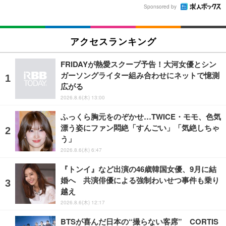
Sponsored by
アクセスランキング
FRIDAYが熱愛スクープ予告！大河女優とシン
ガーソングライター組み合わせにネットで憶測
広がる
2026.8.6(木) 13:00
ふっくら胸元をのぞかせ…TWICE・モモ、色気
漂う姿にファン悶絶「すんごい」「気絶しちゃ
う」
2026.8.6(木) 6:47
『トンイ』など出演の46歳韓国女優、9月に結
婚へ 共演俳優による強制わいせつ事件も乗り
越え
2026.8.6(木) 12:17
BTSが喜んだ日本の“撮らない客席” CORTIS