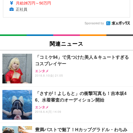
月給28万円～50万円
正社員
Sponsored by
関連ニュース
「コミケ94」で見つけた美人＆キュートすぎる
コスプレイヤー
エンタメ
2018.8.10(金) 21:05
「さすが！よしもと」の衝撃写真も！吉本坂4
6、水着審査のオーディション開始
エンタメ
2018.6.4(月) 14:09
豊満バストで魅了！Hカップグラドル・わちみ