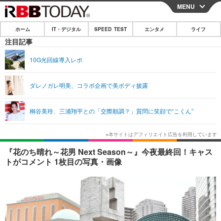
MENU
CLOSE
ホーム
IT・デジタル
SPEED TEST
エンタメ
ライフ
ホーム
注目記事
IT・デジタル
10G光回線導入レポ
IT・デジタルTOP
スマートフォン
SPEED TEST
ダレノガレ明美、コラボ企画で美ボディ披露
ネタ
ガジェット・ツール
エンタメ
桐谷美玲、三浦翔平との「交際順調？」質問に笑顔で“こくん”
ショッピング
その他
エンタメTOP
映画・ドラマ
ライフ
韓流・K-POP
韓国・芸能
ライフTOP
グルメ
リリース一覧
『花のち晴れ～花男 Next Season～』今夜最終回！キャス
音楽
スポーツ
ペット
ショッピング
トがコメント 1枚目の写真・画像
プッシュ通知の停止方法
グラビア
ブログ
その他
ショッピング
その他