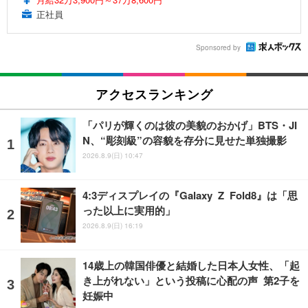
正社員
Sponsored by
アクセスランキング
「パリが輝くのは彼の美貌のおかげ」BTS・JI
N、“彫刻級”の容貌を存分に見せた単独撮影
2026.8.9(日) 10:47
4:3ディスプレイの『Galaxy Z Fold8』は「思
った以上に実用的」
2026.8.9(日) 16:19
14歳上の韓国俳優と結婚した日本人女性、「起
き上がれない」という投稿に心配の声 第2子を
妊娠中