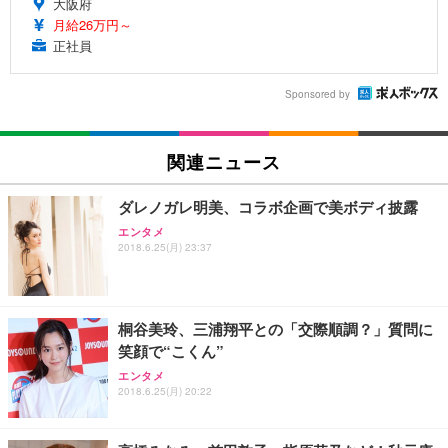
大阪府
月給26万円～
正社員
Sponsored by
関連ニュース
ダレノガレ明美、コラボ企画で美ボディ披露
エンタメ
2018.6.25(月) 23:37
桐谷美玲、三浦翔平との「交際順調？」質問に
笑顔で“こくん”
エンタメ
2018.6.25(月) 20:22