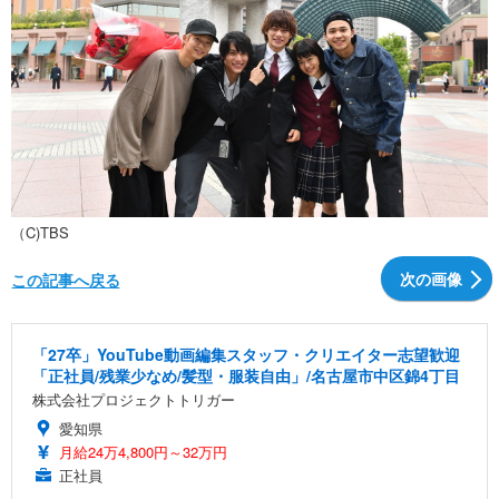
（C)TBS
次の画像
この記事へ戻る
「27卒」YouTube動画編集スタッフ・クリエイター志望歓迎
「正社員/残業少なめ/髪型・服装自由」/名古屋市中区錦4丁目
株式会社プロジェクトトリガー
愛知県
月給24万4,800円～32万円
正社員