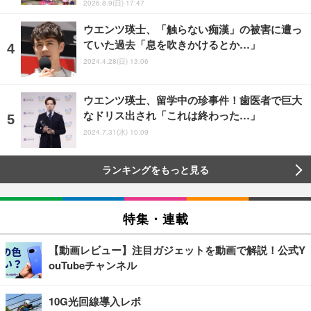
2026.8.9(日) 17:47
ウエンツ瑛士、「触らない痴漢」の被害に遭っ
ていた過去「息を吹きかけるとか…」
2024.4.28(日) 13:06
ウエンツ瑛士、留学中の珍事件！歯医者で巨大
なドリス出され「これは終わった…」
2024.7.31(水) 10:09
ランキングをもっと見る
特集・連載
【動画レビュー】注目ガジェットを動画で解説！公式Y
ouTubeチャンネル
10G光回線導入レポ