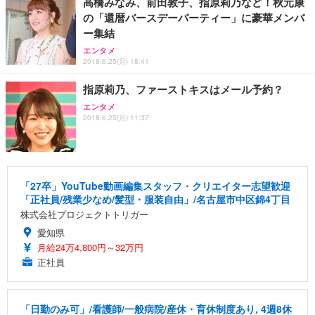
高橋みなみ、前田敦子、指原莉乃など！秋元康
の「還暦バースデーパーティー」に豪華メンバ
ー集結
エンタメ
2018.6.25(月) 18:41
指原莉乃、ファーストキスはメール予約？
エンタメ
2018.6.25(月) 11:37
「27卒」YouTube動画編集スタッフ・クリエイター志望歓迎
「正社員/残業少なめ/髪型・服装自由」/名古屋市中区錦4丁目
株式会社プロジェクトトリガー
愛知県
月給24万4,800円～32万円
正社員
「日勤のみ可」/看護師/一般病院/産休・育休制度あり, 4週8休