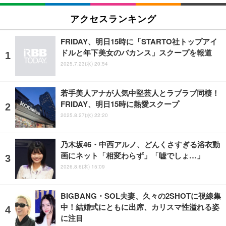
アクセスランキング
FRIDAY、明日15時に「STARTO社トップアイ
ドルと年下美女のバカンス」スクープを報道
2025.7.23(水) 20:54
若手美人アナが人気中堅芸人とラブラブ同棲！
FRIDAY、明日15時に熱愛スクープ
2025.8.27(水) 22:20
乃木坂46・中西アルノ、どんくさすぎる浴衣動
画にネット「相変わらず」「嘘でしょ…」
2026.8.6(木) 15:09
BIGBANG・SOL夫妻、久々の2SHOTに視線集
中！結婚式にともに出席、カリスマ性溢れる姿
に注目