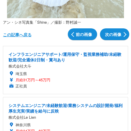
アン・シネ写真集「Shine」／撮影：野村誠一
前の画像
次の画像
この記事へ戻る
インフラエンジニアサポート/運用保守・監視業務補助/未経験
歓迎/完全週休2日制・賞与あり
株式会社大斗
埼玉県
月給31万円～45万円
正社員
システムエンジニア/未経験歓迎/業務システムの設計開発/福利
厚生充実/実績を給与に反映
株式会社Le Lien
神奈川県
月給34万円～60万円