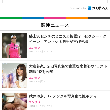
Sponsored by
関連ニュース
膝上30センチのミニスカ披露!? セクシー・ク
イーン アン・シネ選手が再び登場
エンタメ
2017.6.22(木) 11:14
大友花恋、2nd写真集で貴重な水着姿や“ラスト
制服”姿を公開！
エンタメ
2018.4.1(日) 17:07
武井玲奈、1stデジタル写真集で艶ボディ
エンタメ
2018.3.27(火) 14:19