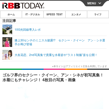
MENU
CLOSE
ホーム
IT・デジタル
SPEED TEST
エンタメ
ライフ
ホーム
注目記事
IT・デジタル
10G光回線導入レポ
IT・デジタルTOP
スマートフォン
SPEED TEST
膝上30センチのミニスカ披露!? セクシー・クイーン アン・シネ選
手が再び登場
ネタ
ガジェット・ツール
エンタメ
大友花恋、2nd写真集で貴重な水着姿や“ラスト制服”姿を公開！
ショッピング
その他
エンタメTOP
映画・ドラマ
ライフ
韓流・K-POP
韓国・芸能
ライフTOP
グルメ
リリース一覧
ゴルフ界のセクシー・クイーン、アン・シネが初写真集！
音楽
スポーツ
ペット
ショッピング
水着にもチャレンジ！ 4枚目の写真・画像
プッシュ通知の停止方法
グラビア
ブログ
その他
ショッピング
その他