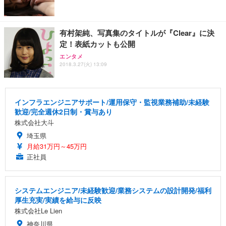
有村架純、写真集のタイトルが『Clear』に決
定！表紙カットも公開
エンタメ
2018.3.27(火) 13:09
インフラエンジニアサポート/運用保守・監視業務補助/未経験
歓迎/完全週休2日制・賞与あり
株式会社大斗
埼玉県
月給31万円～45万円
正社員
システムエンジニア/未経験歓迎/業務システムの設計開発/福利
厚生充実/実績を給与に反映
株式会社Le Lien
神奈川県