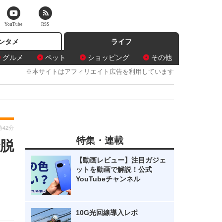
YouTube
RSS
ンタメ
ライフ
グルメ
ペット
ショッピング
その他
※本サイトはアフィリエイト広告を利用しています
時42分
特集・連載
で脱
【動画レビュー】注目ガジェ
ットを動画で解説！公式
YouTubeチャンネル
10G光回線導入レポ