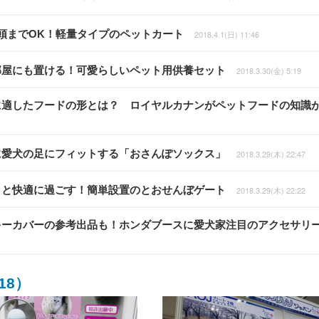
なら2頭までOK！軽量タイプのペットカート
2018.4.1(日) 11:46
女性の部屋にも置ける！可愛らしいペット用供養セット
2018.3.30(金) 5:19
ルシャ猫に適したフードの形とは？ ロイヤルカナンがペットフードの知識
のように愛犬の足にフィットする「おさんぽソックス」
2018.3.29(木) 22:47
でペットと快適に過ごす！簡単設置のとおせんぼゲート
2018.3.29(木) 22:22
球ノブ・キーカバーの参考出品も！ホンダブースに愛犬家注目のアクセサリ
18）