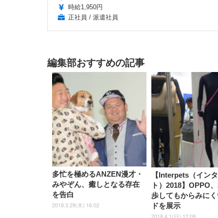
時給1,950円
正社員 / 派遣社員
編集部おすすめの記事
多忙を極めるANZEN漫才・
【Interpets（イ
みやぞん、癒しとなる存在
ト）2018】OPPO
を告白
歩してもからみにく
2018.3.29(木) 16:02
ドを展示
2018.4.1(日) 12:09