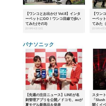
【ワンコとお出かけ Vol.8】インタ
【ワンコ
ーペットにGO！ワンコ目線で歩い
ーペット
てみた(その3)
てみた
2018年4月13日
2018年4月
パナソニック
【先週の注目ニュース】LINEが名
スター
刺管理アプリを公開／ドコモ、auが
「Slus
夏モデル新商品を発表
聞くイ