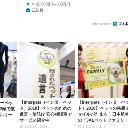
年収530万円～650万円
正社員
Sponsored by
【Interpets（インターペッ
【Interpets（インターペ
ンターペッ
ト）2018】ペットのための
ト）2018】ペットの搭乗
、2頭で散
遺言・信託!? 安心相談室で
マイルがたまる！日本航
いリー
サービス紹介中
の「JALペットファミリ
2018.3.30(金) 18:21
2018.3.30(金) 18:15