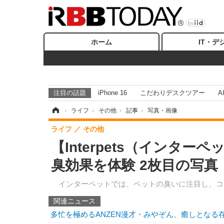
ホーム
IT・デ
注目の話題
iPhone 16
こだわりデスクツアー
A
ホーム
›
ライフ
›
その他
›
記事
›
写真・画像
ライフ
その他
【Interpets（インター
臭効果を体験 2枚目の写真
インターペットでは、ペットの臭いに注目し、コ
関連ニュース
多忙を極めるANZEN漫才・みやぞん、癒しとなる