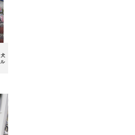
、犬
ール