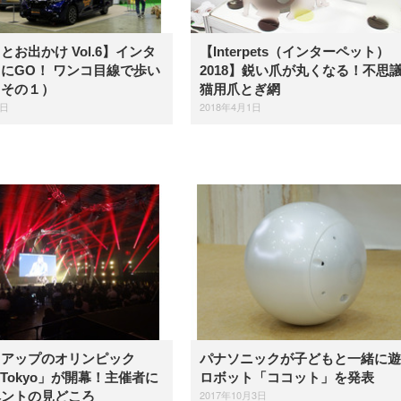
とお出かけ Vol.6】インタ
【Interpets（インターペット）
にGO！ ワンコ目線で歩い
2018】鋭い爪が丸くなる！不思
（その１）
猫用爪とぎ網
3日
2018年4月1日
トアップのオリンピック
パナソニックが子どもと一緒に遊
h Tokyo」が開幕！主催者に
ロボット「ココット」を発表
2017年10月3日
ベントの見どころ