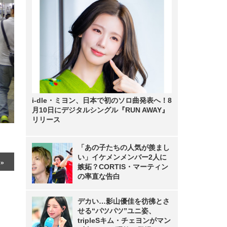
i-dle・ミヨン、日本で初のソロ曲発表へ！8
月10日にデジタルシングル『RUN AWAY』
リリース
「あの子たちの人気が羨まし
い」イケメンメンバー2人に
嫉妬？CORTIS・マーティン
の率直な告白
デカい…影山優佳を彷彿とさ
せる“パツパツ”ユニ姿、
tripleSキム・チェヨンがマン