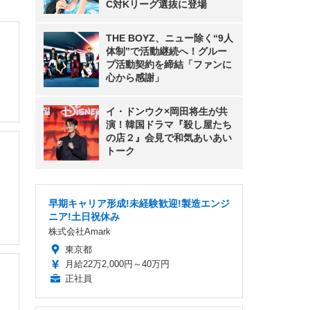
C対Kリーグ選抜に登場
THE BOYZ、ニュー除く“9人
体制”で活動継続へ！グルー
プ活動契約を締結「ファンに
心から感謝」
イ・ドンウク×岡田将生が共
演！韓国ドラマ『殺し屋たち
の店２』会見で和気あいあい
う
トーク
早期キャリア形成!未経験歓迎!製造エンジ
ニア!土日祝休み
株式会社Amark
東京都
月給22万2,000円～40万円
正社員