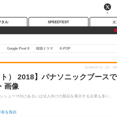
X
ジタル
SPEEDTEST
エ
I
Google Pixel 9
韓国ドラマ
K-POP
2018年4月1日（日） 12
ペット） 2018】パナソニックブース
・画像
ンシューマ向けあるいは法人向けの製品を展示する企業も多い。
存在を告白