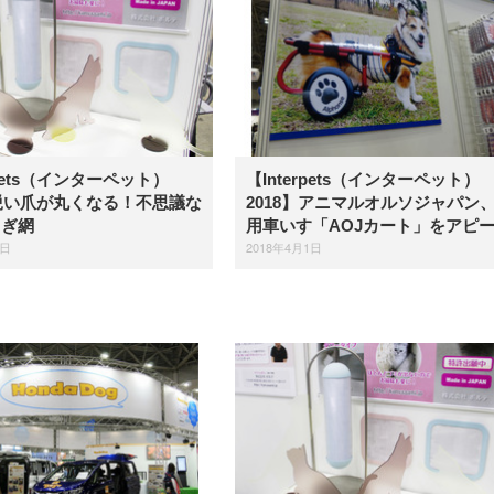
rpets（インターペット）
【Interpets（インターペット）
】鋭い爪が丸くなる！不思議な
2018】アニマルオルソジャパン
とぎ網
用車いす「AOJカート」をアピ
1日
2018年4月1日