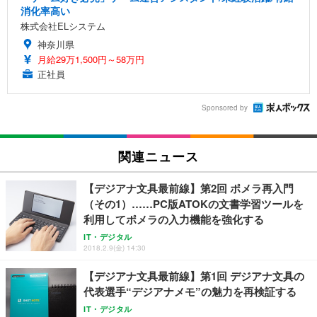
消化率高い
株式会社ELシステム
神奈川県
月給29万1,500円～58万円
正社員
Sponsored by
関連ニュース
【デジアナ文具最前線】第2回 ポメラ再入門
（その1）……PC版ATOKの文書学習ツールを
利用してポメラの入力機能を強化する
IT・デジタル
2018.2.9(金) 14:30
【デジアナ文具最前線】第1回 デジアナ文具の
代表選手“デジアナメモ”の魅力を再検証する
IT・デジタル