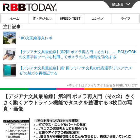
MENU
CLOSE
ホーム
IT・デジタル
SPEED TEST
エンタメ
ライフ
ホーム
注目記事
IT・デジタル
10G光回線導入レポ
IT・デジタルTOP
スマートフォン
SPEED TEST
【デジアナ文具最前線】第2回 ポメラ再入門（その1）……PC版ATOK
の文書学習ツールを利用してポメラの入力機能を強化する
ネタ
ガジェット・ツール
エンタメ
【デジアナ文具最前線】第1回 デジアナ文具の代表選手“デジアナメ
ショッピング
その他
モ”の魅力を再検証する
エンタメTOP
映画・ドラマ
ライフ
韓流・K-POP
韓国・芸能
ライフTOP
グルメ
リリース一覧
【デジアナ文具最前線】第3回 ポメラ再入門（その2）さく
音楽
スポーツ
ペット
ショッピング
さく動くアウトライン機能でタスクを整理する 3枚目の写
プッシュ通知の停止方法
真・画像
グラビア
ブログ
その他
ショッピング
その他