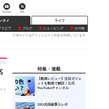
YouTube
RSS
ンタメ
ライフ
グラビア
ブログ
ショッピング
その他
※本サイトはアフィリエイト広告を利用しています
時15分
特集・連載
名
【動画レビュー】注目ガジェ
ットを動画で解説！公式
YouTubeチャンネル
ァイ
10G光回線導入レポ