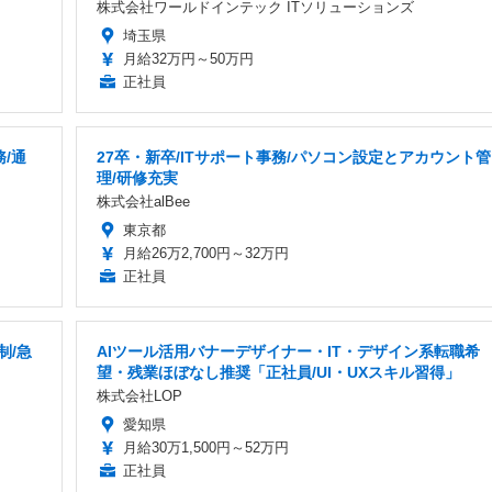
株式会社ワールドインテック ITソリューションズ
埼玉県
月給32万円～50万円
正社員
/通
27卒・新卒/ITサポート事務/パソコン設定とアカウント管
理/研修充実
株式会社alBee
東京都
月給26万2,700円～32万円
正社員
制/急
AIツール活用バナーデザイナー・IT・デザイン系転職希
望・残業ほぼなし推奨「正社員/UI・UXスキル習得」
株式会社LOP
愛知県
月給30万1,500円～52万円
正社員