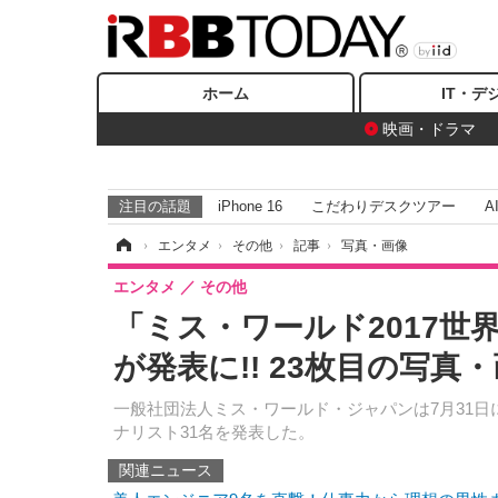
ホーム
IT・デ
映画・ドラマ
注目の話題
iPhone 16
こだわりデスクツアー
A
ホーム
›
エンタメ
›
その他
›
記事
›
写真・画像
エンタメ
その他
「ミス・ワールド2017世
が発表に!! 23枚目の写真
一般社団法人ミス・ワールド・ジャパンは7月31日
ナリスト31名を発表した。
関連ニュース