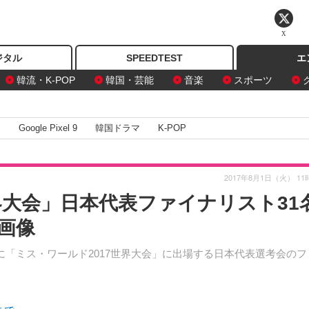
X
ジタル
SPEEDTEST
エ
韓流・K-POP
韓国・芸能
音楽
スポーツ
I
Google Pixel 9
韓国ドラマ
K-POP
2017年8月1日（火） 11
界大会」日本代表ファイナリスト31
・画像
に「ミス・ワールド2017世界大会」に出場する日本代表選考会のフ