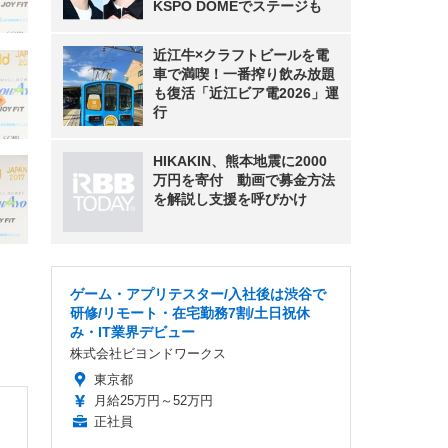
KSPO DOMEでステージも
近江牛×クラフトビールを電
車で満喫！一番搾り飲み放題
も復活「近江ビア電2026」運
行
HIKAKIN、熊本地震に2000
万円を寄付 動画で募金方法
を解説し支援を呼びかけ
ゲーム・アプリテスター/入社後は渋谷で
研修/リモート・在宅勤務7割/土日祝休
み・IT業界デビュー
株式会社ビヨンドワークス
東京都
月給25万円～52万円
正社員