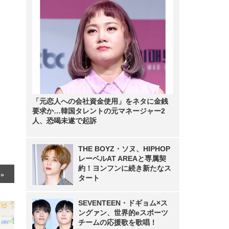
「元恋人への会社資金使用」をネタに金銭
要求か…韓国タレントの元マネージャー2
人、恐喝未遂で起訴
THE BOYZ・ソヌ、HIPHOP
レーベルAT AREAと専属契
約！ヨンフンに続き新たなス
タート
SEVENTEEN・ドギョム×ス
ングァン、世界的eスポーツ
チームの応援歌を歌唱！