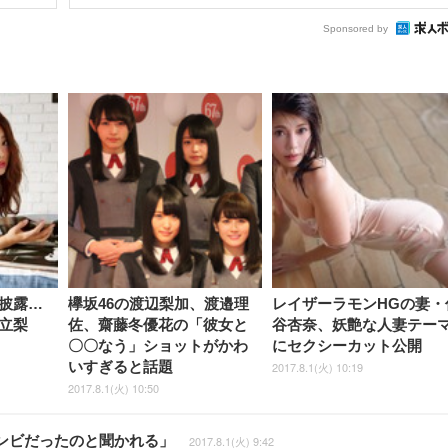
Sponsored by
披露…
欅坂46の渡辺梨加、渡邉理
レイザーラモンHGの妻・
立梨
佐、齋藤冬優花の「彼女と
谷杏奈、妖艶な人妻テー
〇〇なう」ショットがかわ
にセクシーカット公開
いすぎると話題
2017.8.1(火) 10:19
2017.8.1(火) 10:50
ンビだったのと聞かれる」
2017.8.1(火) 9:42