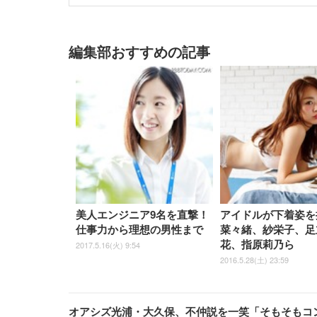
編集部おすすめの記事
美人エンジニア9名を直撃！
アイドルが下着姿を
仕事力から理想の男性まで
菜々緒、紗栄子、足
花、指原莉乃ら
2017.5.16(火) 9:54
2016.5.28(土) 23:59
オアシズ光浦・大久保、不仲説を一笑「そもそもコ