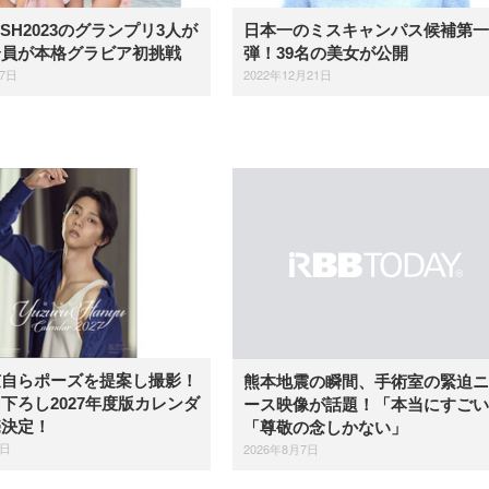
ASH2023のグランプリ3人が
日本一のミスキャンパス候補第一
全員が本格グラビア初挑戦
弾！39名の美女が公開
17日
2022年12月21日
弦自らポーズを提案し撮影！
熊本地震の瞬間、手術室の緊迫ニ
下ろし2027年度版カレンダ
ース映像が話題！「本当にすごい
売決定！
「尊敬の念しかない」
7日
2026年8月7日