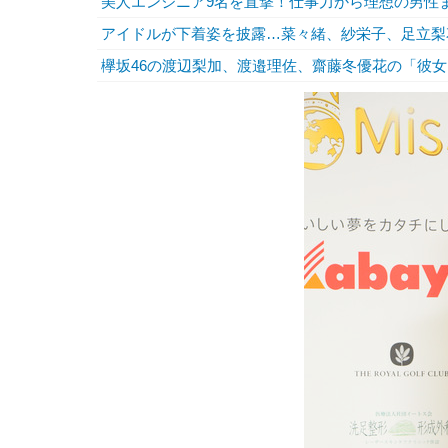
美人エンジニア9名を直撃！仕事力から理想の男性
アイドルが下着姿を披露…菜々緒、紗栄子、足立梨
欅坂46の渡辺梨加、渡邉理佐、齋藤冬優花の「彼