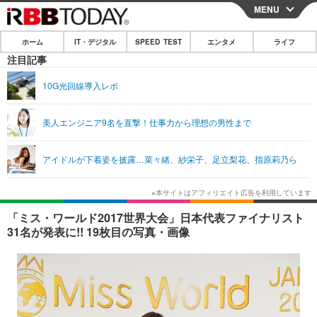
MENU
CLOSE
ホーム
IT・デジタル
SPEED TEST
エンタメ
ライフ
ホーム
注目記事
IT・デジタル
10G光回線導入レポ
IT・デジタルTOP
スマートフォン
SPEED TEST
美人エンジニア9名を直撃！仕事力から理想の男性まで
ネタ
ガジェット・ツール
エンタメ
アイドルが下着姿を披露…菜々緒、紗栄子、足立梨花、指原莉乃ら
ショッピング
その他
エンタメTOP
映画・ドラマ
ライフ
韓流・K-POP
韓国・芸能
ライフTOP
グルメ
リリース一覧
「ミス・ワールド2017世界大会」日本代表ファイナリスト
音楽
スポーツ
ペット
ショッピング
31名が発表に!! 19枚目の写真・画像
プッシュ通知の停止方法
グラビア
ブログ
その他
ショッピング
その他