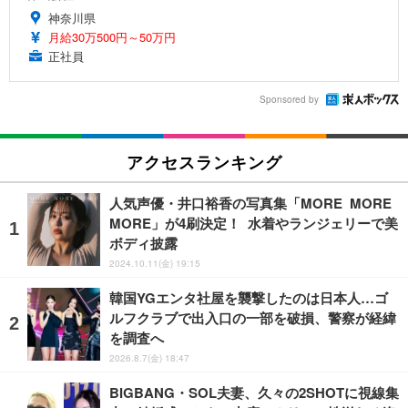
神奈川県
月給30万500円～50万円
正社員
Sponsored by
アクセスランキング
人気声優・井口裕香の写真集「MORE MORE
MORE」が4刷決定！ 水着やランジェリーで美
ボディ披露
2024.10.11(金) 19:15
韓国YGエンタ社屋を襲撃したのは日本人…ゴ
ルフクラブで出入口の一部を破損、警察が経緯
を調査へ
2026.8.7(金) 18:47
BIGBANG・SOL夫妻、久々の2SHOTに視線集