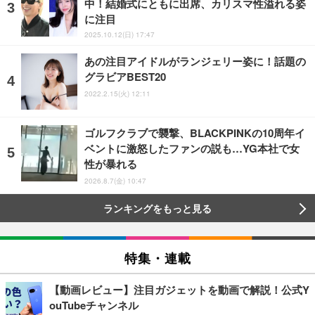
中！結婚式にともに出席、カリスマ性溢れる姿
に注目
2025.10.12(日) 17:47
あの注目アイドルがランジェリー姿に！話題の
グラビアBEST20
2022.2.15(火) 12:11
ゴルフクラブで襲撃、BLACKPINKの10周年イ
ベントに激怒したファンの説も…YG本社で女
性が暴れる
2026.8.7(金) 10:47
ランキングをもっと見る
特集・連載
【動画レビュー】注目ガジェットを動画で解説！公式Y
ouTubeチャンネル