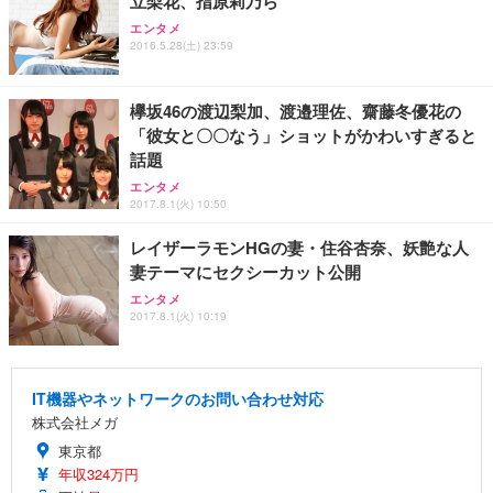
立梨花、指原莉乃ら
エンタメ
2016.5.28(土) 23:59
欅坂46の渡辺梨加、渡邉理佐、齋藤冬優花の
「彼女と〇〇なう」ショットがかわいすぎると
話題
エンタメ
2017.8.1(火) 10:50
レイザーラモンHGの妻・住谷杏奈、妖艶な人
妻テーマにセクシーカット公開
エンタメ
2017.8.1(火) 10:19
IT機器やネットワークのお問い合わせ対応
株式会社メガ
東京都
年収324万円