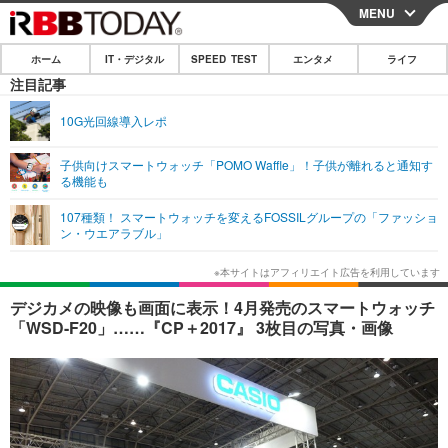
MENU
CLOSE
ホーム
IT・デジタル
SPEED TEST
エンタメ
ライフ
ホーム
注目記事
IT・デジタル
10G光回線導入レポ
IT・デジタルTOP
スマートフォン
SPEED TEST
子供向けスマートウォッチ「POMO Waffle」！子供が離れると通知す
る機能も
ネタ
ガジェット・ツール
エンタメ
107種類！ スマートウォッチを変えるFOSSILグループの「ファッショ
ショッピング
その他
ン・ウエアラブル」
エンタメTOP
映画・ドラマ
ライフ
韓流・K-POP
韓国・芸能
ライフTOP
グルメ
リリース一覧
デジカメの映像も画面に表示！4月発売のスマートウォッチ
音楽
スポーツ
ペット
ショッピング
「WSD-F20」……『CP＋2017』 3枚目の写真・画像
プッシュ通知の停止方法
グラビア
ブログ
その他
ショッピング
その他