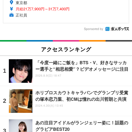
東京都
月給21万7,900円～31万7,400円
正社員
Sponsored by
アクセスランキング
「今度一緒にご飯を」BTS・V、好きなサッカ
ー選手と“相思相愛”？ビデオメッセージに注目
2026.8.9(日) 18:47
ホリプロスカウトキャラバンでグランプリ受賞
の塚本恋乃葉、初CMは憧れの出川哲朗と共演
2024.4.30(火) 13:45
あの注目アイドルがランジェリー姿に！話題の
グラビアBEST20