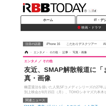
ホーム
IT・デ
映画・ドラマ
注目の話題
iPhone 16
こだわりデスクツアー
A
ホーム
›
エンタメ
›
その他
›
記事
›
写真・画像
エンタメ
その他
友近、SMAP解散報道に「
真・画像
幽霊退治を描いた人気SFコメディシリーズの27年
別上映会が8月15日（月）、TOHOシネマズ六本
関連ニュース