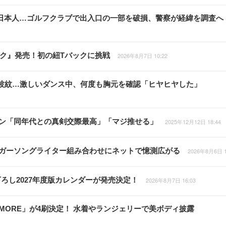
日本人…ゴルフクラブで出入口の一部を破損、警察が経緯を調査へ
ライク』発売！初の紐Tバックに挑戦
2026年8月7日 10:22
衣装が波紋…激しいダンス中、何度も胸元を確認「ヒヤヒヤした」
ファン「同年代との真剣交際最高」「マジ推せる」
2025年12月12日 18:44
シンガーソングライター組み合わせにネットで憶測広がる
2026年8月6日 1
ろし2027年度版カレンダーが発売決定！
2026年8月7日 16:03
 MORE」が4刷決定！ 水着やランジェリーで美ボディ披露