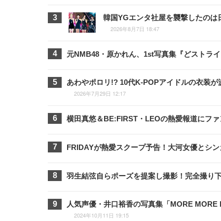
韓国YGエンタ社屋を襲撃したのは
2026年8月7日 18:47
元NMB48・原かれん、1st写真集『どスト
あわやポロリ!? 10代K-POPアイドルの
2026年7月29日 12:17
横田真悠＆BE:FIRST・LEOの熱愛報道に
FRIDAYが熱愛スクープ予告！大河女優と
羽生結弦自らポーズを提案し撮影！完全撮り下
人気声優・井口裕香の写真集「MORE MORE
2024年10月11日 19:15