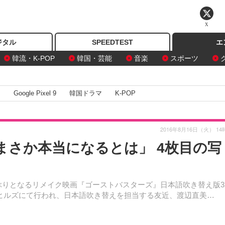
X
ジタル
SPEEDTEST
エ
韓流・K-POP
韓国・芸能
音楽
スポーツ
I
Google Pixel 9
韓国ドラマ
K-POP
2016年8月16日（火） 14
まさか本当になるとは」 4枚目の写
ぶりとなるリメイク映画『ゴーストバスターズ』日本語吹き替え版3
木ヒルズにて行われ、日本語吹き替えを担当する友近、渡辺直美…