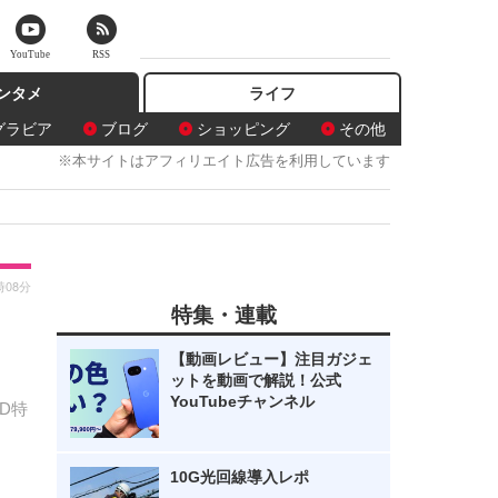
YouTube
RSS
ンタメ
ライフ
グラビア
ブログ
ショッピング
その他
※本サイトはアフィリエイト広告を利用しています
時08分
特集・連載
【動画レビュー】注目ガジェ
ットを動画で解説！公式
YouTubeチャンネル
D特
10G光回線導入レポ