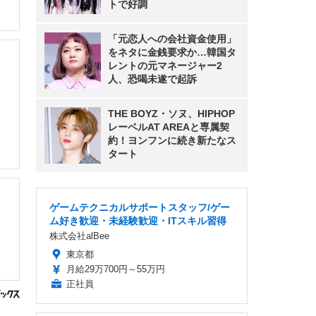
トで好調
「元恋人への会社資金使用」
をネタに金銭要求か…韓国タ
レントの元マネージャー2
人、恐喝未遂で起訴
THE BOYZ・ソヌ、HIPHOP
レーベルAT AREAと専属契
約！ヨンフンに続き新たなス
タート
ゲームテクニカルサポートスタッフ/ゲー
ム好き歓迎・未経験歓迎・ITスキル習得
株式会社alBee
東京都
月給29万700円～55万円
正社員