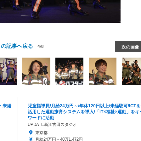
この記事へ戻る
4/8
次の画像
・未経
児童指導員/月給24万円～/年休120日以上/未経験可/ICTを
活用した運動療育システムを導入/「IT×福祉×運動」をキ
ワードに活動
UPDATE新江古田スタジオ
東京都
月給24万円～40万1,472円