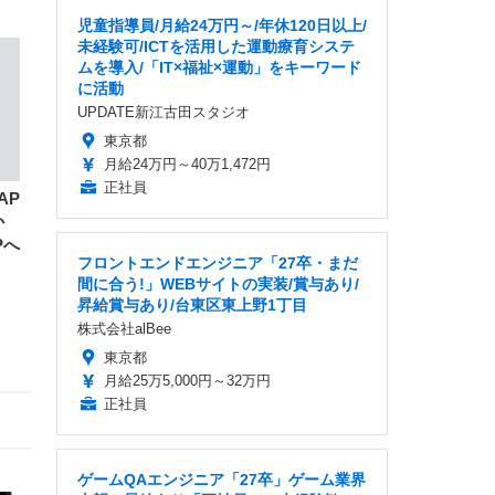
児童指導員/月給24万円～/年休120日以上/
未経験可/ICTを活用した運動療育システ
ムを導入/「IT×福祉×運動」をキーワード
に活動
UPDATE新江古田スタジオ
東京都
月給24万円～40万1,472円
正社員
AP
か
Pへ
フロントエンドエンジニア「27卒・まだ
間に合う!」WEBサイトの実装/賞与あり/
昇給賞与あり/台東区東上野1丁目
株式会社alBee
東京都
月給25万5,000円～32万円
正社員
ゲームQAエンジニア「27卒」ゲーム業界