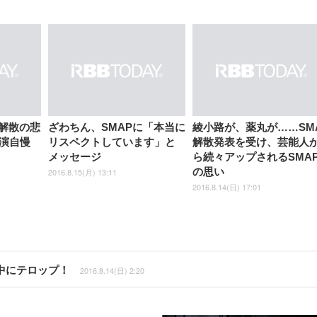
P解散の悲
ざわちん、SMAPに「本当に
綾小路が、薬丸が……SM
演自慢
リスペクトしています」と
解散発表を受け、芸能人
メッセージ
ら続々アップされるSMA
の思い
2016.8.15(月) 13:11
2016.8.14(日) 17:01
中にテロップ！
2016.8.14(日) 2:20