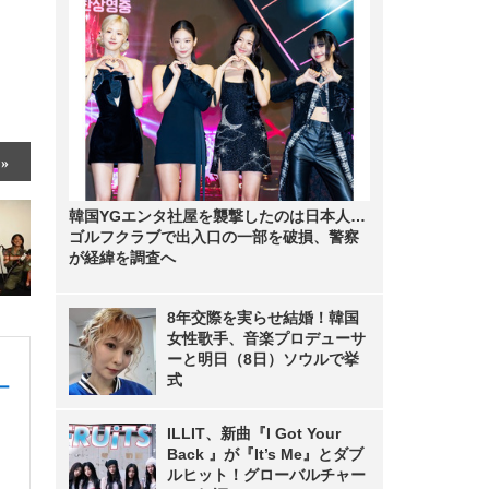
韓国YGエンタ社屋を襲撃したのは日本人…
ゴルフクラブで出入口の一部を破損、警察
が経緯を調査へ
8年交際を実らせ結婚！韓国
女性歌手、音楽プロデューサ
ーと明日（8日）ソウルで挙
式
ー
ILLIT、新曲『I Got Your
Back 』が『It’s Me』とダブ
ルヒット！グローバルチャー