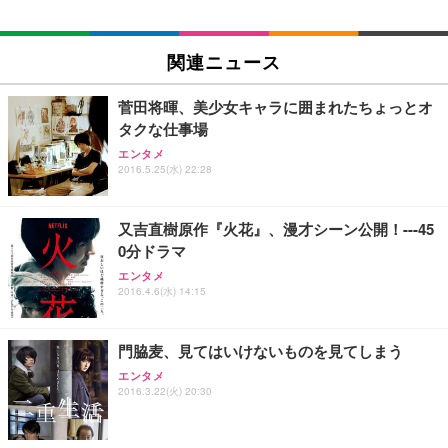
関連ニュース
菅田将暉、美少女キャラに囲まれたちょっとオ
タクな仕事場
エンタメ
2016.5.25(水) 22:28
又吉直樹原作『火花』、漫才シーン公開！---45
0分ドラマ
エンタメ
2016.4.6(水) 14:15
門脇麦、見てはいけないものを見てしまう
エンタメ
2016.3.22(火) 20:30