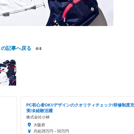
この記事へ戻る
4/4
PC初心者OK!/デザインのクオリティチェック/研修制度
実/未経験活躍
株式会社小林
大阪府
月給28万円～50万円