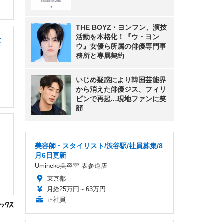
THE BOYZ・ヨンフン、演技
活動を本格化！『ウ・ヨン
世
ウ』女優ら所属の俳優専門事
務所と専属契約
いじめ疑惑により韓国芸能界
から消えた俳優ジス、フィリ
ピンで再起…現地ファンに笑
顔
美容師・スタイリスト/渋谷駅/社員募集/8
月6日更新
Umineko美容室 表参道店
東京都
月給25万円～63万円
正社員