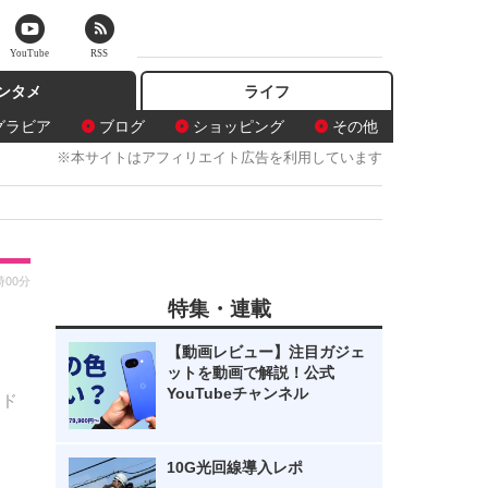
YouTube
RSS
ンタメ
ライフ
グラビア
ブログ
ショッピング
その他
※本サイトはアフィリエイト広告を利用しています
時00分
特集・連載
【動画レビュー】注目ガジェ
ットを動画で解説！公式
YouTubeチャンネル
ンド
10G光回線導入レポ