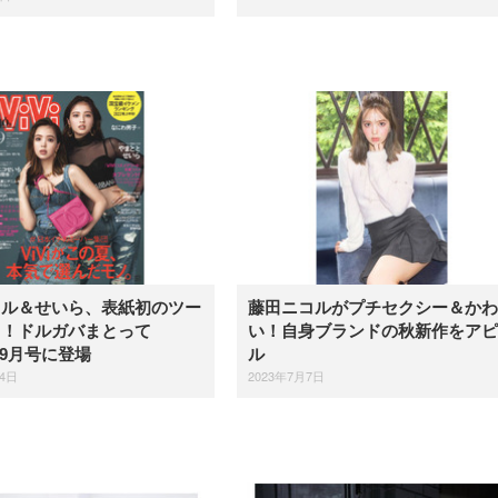
コル＆せいら、表紙初のツー
藤田ニコルがプチセクシー＆かわ
ト！ドルガバまとって
い！自身ブランドの秋新作をアピ
』9月号に登場
ル
14日
2023年7月7日