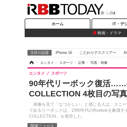
ホーム
IT・デ
映画・ドラマ
注目の話題
iPhone 16
こだわりデスクツアー
A
ホーム
›
エンタメ
›
スポーツ
›
記事
›
写真・画像
エンタメ
スポーツ
90年代リーボック復活…
COLLECTION 4枚目の写
画像を見て「なつかしい」と感じる人は、スニー
であるリーボックは、1990年代のReebokを象
COLLECTION」を発売した。
関連ニュース