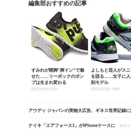
編集部おすすめの記事
すみれが開脚“脚ドン”で魅
よしもと芸人がスニ
せた……リーボックのポン
を語る……女子に人
プは生まれ変わる
刻モデル
2015.3.9(月) 22:31
2015.2.27(金) 19:00
アウディ ジャパンの実物大広告、ギネス世界記録に
ナイキ「エアフォース1」がiPhoneケースに
2015.4.