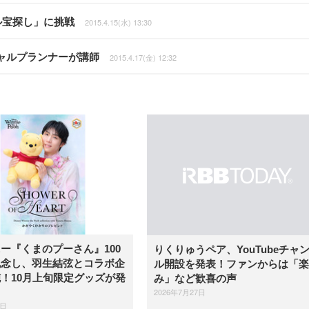
ル宝探し」に挑戦
2015.4.15(水) 13:30
ャルプランナーが講師
2015.4.17(金) 12:32
ー『くまのプーさん』100
りくりゅうペア、YouTubeチャ
記念し、羽生結弦とコラボ企
ル開設を発表！ファンからは「楽
！10月上旬限定グッズが発
み」など歓喜の声
2026年7月27日
3日