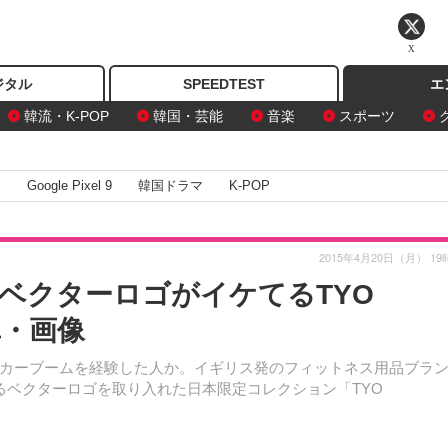
X
ジタル
SPEEDTEST
エ
韓流・K-POP
韓国・芸能
音楽
スポーツ
I
Google Pixel 9
韓国ドラマ
K-POP
2015年4月20日（月） 19
…ベクターロゴがイケてるTYO
真・画像
カーブームを経験した人か。イギリス発のフィットネス用品ブラ
徴するベクターロゴを取り入れた日本限定コレクション「TYO