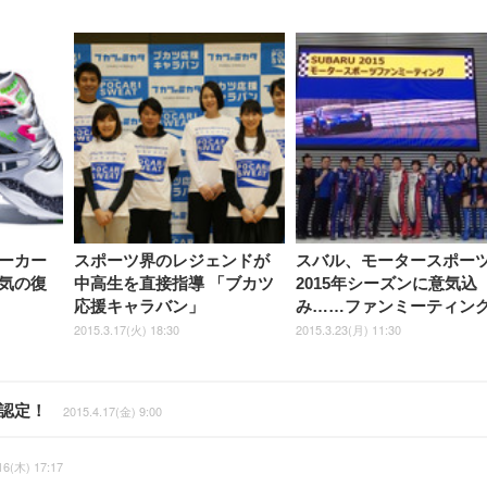
ーカー
スポーツ界のレジェンドが
スバル、モータースポー
気の復
中高生を直接指導 「ブカツ
2015年シーズンに意気込
応援キャラバン」
み……ファンミーティン
2015.3.17(火) 18:30
2015.3.23(月) 11:30
認定！
2015.4.17(金) 9:00
16(木) 17:17