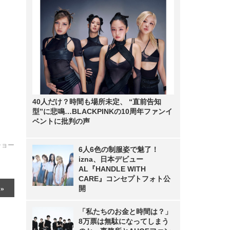
40人だけ？時間も場所未定、 “直前告知
型”に悲鳴…BLACKPINKの10周年ファンイ
ベントに批判の声
ドショー
6人6色の制服姿で魅了！
izna、日本デビュー
AL『HANDLE WITH
CARE』コンセプトフォト公
開
「私たちのお金と時間は？」
8万票は無駄になってしまう