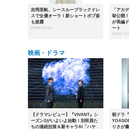
吉岡里帆、シースルーブラックドレ
「アカ
スで女優オーラ！新ショートボブ姿
挙公開！
も披露
が長編
2026年3月16日
ート
2025年1月
映画・ドラマ
【ドラマレビュー】​『VIVANT』シ
朝ドラ
ーズン2がいよいよ始動！別班員た
YOAS
ちの連続拉致＆新キャラAI「ハヤ
りさが