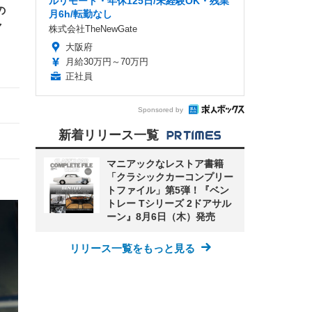
ルリモート・年休125日/未経験OK・残業
の
月6h/転勤なし
ャ
株式会社TheNewGate
！
大阪府
月給30万円～70万円
正社員
Sponsored by
新着リリース一覧
マニアックなレストア書籍
「クラシックカーコンプリー
トファイル」第5弾！『ベン
トレー Tシリーズ 2ドアサル
ーン』8月6日（木）発売
リリース一覧をもっと見る