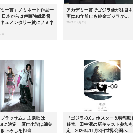
デミー賞」ノミネート作品一
アカデミー賞でゴジラ像が注目も
 日本からは伊藤詩織監督
実は10年前にも純金ゴジラが…
2024年3月13日
ドキュメンタリー賞にノミネ
24日
『ブラッサム』主題歌は
『ゴジラ-0.0』ポスター＆特報映
OBIに決定 原作小説は綿矢
解禁、田中泯の新キャスト参加も
書き下ろしを担当
定 2026年11月3日世界公開へ