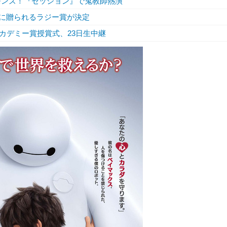
モンズ！『セッション』で鬼教師熱演
”に贈られるラジー賞が決定
カデミー賞授賞式、23日生中継