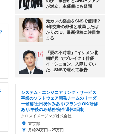
のか 事務所とAHOFファン
が対立、主催側にも疑問
元カレの楽曲をSNSで使用!?
4年交際の俳優と破局したば
フ
かりのIU、最新投稿に注目集
まる
『愛の不時着』“イケメン北
朝鮮兵”でブレイク！俳優
イ・シニョン、入隊してい
た…SNSで遅れて報告
休
システム・エンジニアリング・サービス
事業のソフトウェア開発チームのリーダ
ー候補/土日祝休みあり/ブランクOK/研修
あり/午後のみ勤務/完全週休2日制
クロスイメージング株式会社
東京都
月給24万円～25万円