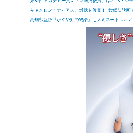
第87回アカデミー賞…「助演男優賞」はJ・K・シ
キャメロン・ディアス、最低女優賞！ “最低な映画
高畑勲監督『かぐや姫の物語』もノミネート……ア