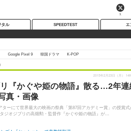
X
ジタル
SPEEDTEST
エ
I
Google Pixel 9
韓国ドラマ
K-POP
像
2015年2月23日（月） 14
ブリ『かぐや姫の物語』散る…2年連
写真・画像
アターにて世界最大の映画の祭典「第87回アカデミー賞」の授賞式
タジオジブリの高畑勲・監督作『かぐや姫の物語』が…