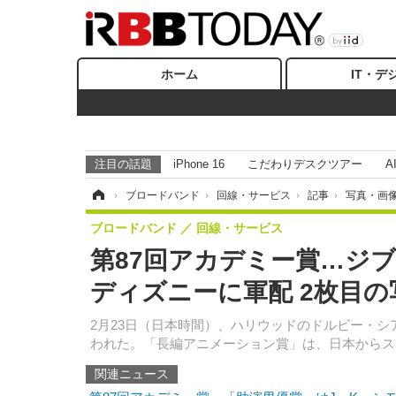
ホーム
IT・デ
注目の話題
iPhone 16
こだわりデスクツアー
A
ホーム
›
ブロードバンド
›
回線・サービス
›
記事
›
写真・画
ブロードバンド
回線・サービス
第87回アカデミー賞…ジ
ディズニーに軍配 2枚目の
2月23日（日本時間）、ハリウッドのドルビー・シ
われた。「長編アニメーション賞」は、日本からス
関連ニュース