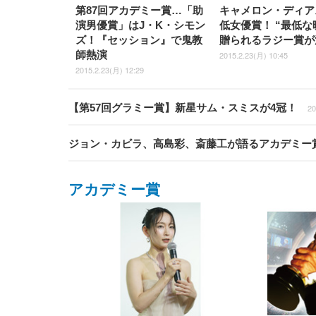
第87回アカデミー賞…「助
キャメロン・ディア
演男優賞」はJ・K・シモン
低女優賞！ “最低な
ズ！『セッション』で鬼教
贈られるラジー賞が
師熱演
2015.2.23(月) 10:45
2015.2.23(月) 12:29
【第57回グラミー賞】新星サム・スミスが4冠！
20
ジョン・カビラ、高島彩、斎藤工が語るアカデミー
アカデミー賞