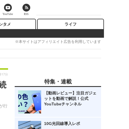
YouTube
RSS
ンタメ
ライフ
※本サイトはアフィリエイト広告を利用しています
時17分
特集・連載
続
【動画レビュー】注目ガジェ
ットを動画で解説！公式
YouTubeチャンネル
が行
10G光回線導入レポ