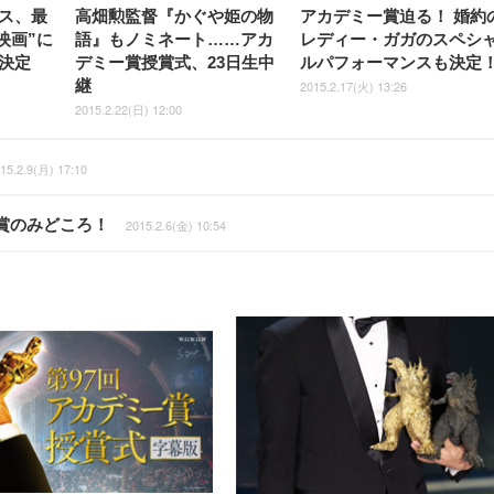
ス、最
高畑勲監督『かぐや姫の物
アカデミー賞迫る！ 婚約
映画”に
語』もノミネート……アカ
レディー・ガガのスペシ
決定
デミー賞授賞式、23日生中
ルパフォーマンスも決定
継
2015.2.17(火) 13:26
2015.2.22(日) 12:00
15.2.9(月) 17:10
賞のみどころ！
2015.2.6(金) 10:54