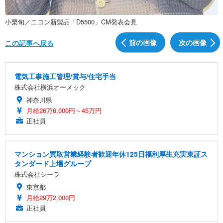
小栗旬／ニコン新製品「D5500」CM発表会見
前の画像
次の画像
この記事へ戻る
電気工事施工管理/賞与/住宅手当
株式会社横浜オーメック
神奈川県
月給26万6,000円～45万円
正社員
マンション買取営業経験者歓迎年休125日福利厚生充実東証ス
タンダード上場グループ
株式会社シーラ
東京都
月給29万2,000円
正社員