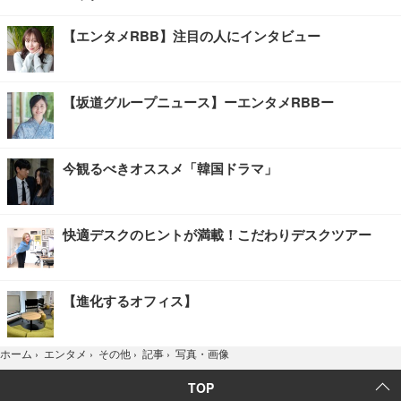
【エンタメRBB】注目の人にインタビュー
【坂道グループニュース】ーエンタメRBBー
今観るべきオススメ「韓国ドラマ」
快適デスクのヒントが満載！こだわりデスクツアー
【進化するオフィス】
写真・画像
ホーム
›
エンタメ
›
その他
›
記事
›
TOP