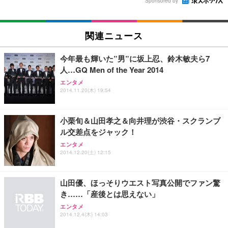
Sponsored by
関連ニュース
今年最も輝いた”男”に坂上忍、鈴木敏夫ら7
人…GQ Men of the Year 2014
エンタメ
2014.11.20(木) 19:54
小栗旬＆山田孝之＆向井理が渋谷・スクランブ
ル交差点をジャック！
エンタメ
2014.12.20(土) 12:15
山田優、ほっそりウエスト写真公開でファン驚
き……「産後とは思えない」
エンタメ
2014.12.4(木) 14:03