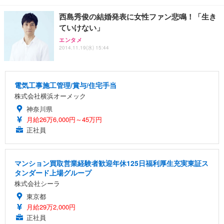
西島秀俊の結婚発表に女性ファン悲鳴！「生き
ていけない」
エンタメ
2014.11.19(水) 15:44
電気工事施工管理/賞与/住宅手当
株式会社横浜オーメック
神奈川県
月給26万6,000円～45万円
正社員
マンション買取営業経験者歓迎年休125日福利厚生充実東証ス
タンダード上場グループ
株式会社シーラ
東京都
月給29万2,000円
正社員