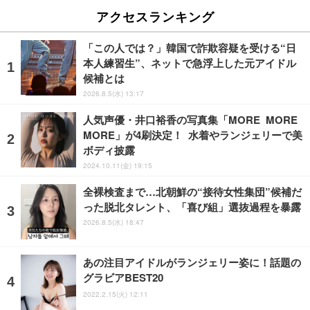
アクセスランキング
「この人では？」韓国で詐欺容疑を受ける“日
本人練習生”、ネットで急浮上した元アイドル
候補とは
2026.8.5(水) 13:17
人気声優・井口裕香の写真集「MORE MORE
MORE」が4刷決定！ 水着やランジェリーで美
ボディ披露
2024.10.11(金) 19:15
全裸検査まで…北朝鮮の“接待女性集団”候補だ
った脱北タレント、「喜び組」選抜過程を暴露
2026.8.5(水) 18:47
あの注目アイドルがランジェリー姿に！話題の
グラビアBEST20
2022.2.15(火) 12:11