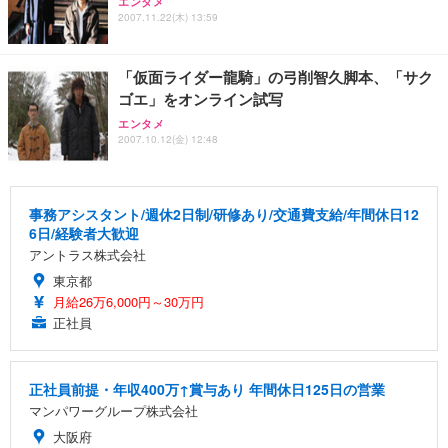
エンタメ
2007.11.22(木) 13:59
「仮面ライダー龍騎」の弓削智久脚本、「サク
ゴエ」をオンライン試写
エンタメ
2007.10.12(金) 12:48
事務アシスタント/週休2日制/研修あり/交通費支給/年間休日12
6日/経験者大歓迎
アントラス株式会社
東京都
月給26万6,000円～30万円
正社員
正社員前提・年収400万↑賞与あり 年間休日125日の営業
マンパワーグループ株式会社
大阪府