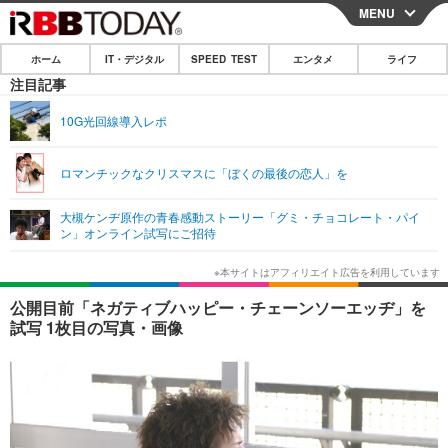
MENU
CLOSE
ホーム
IT・デジタル
SPEED TEST
エンタメ
ライフ
ホーム
注目記事
IT・デジタル
10G光回線導入レポ
IT・デジタルTOP
スマートフォン
SPEED TEST
ロマンチックなクリスマスに「ぼくの最後の恋人」を
ネタ
ガジェット・ツール
エンタメ
大槻ケンヂ原作の青春感動ストーリー「グミ・チョコレート・パイ
ショッピング
その他
ン」オンライン試写にご招待
エンタメTOP
映画・ドラマ
ライフ
韓流・K-POP
韓国・芸能
ライフTOP
グルメ
リリース一覧
公開目前「ネガティブハッピー・チェーンソーエッヂ」を
音楽
スポーツ
ペット
ショッピング
試写 1枚目の写真・画像
プッシュ通知の停止方法
グラビア
ブログ
その他
ショッピング
その他