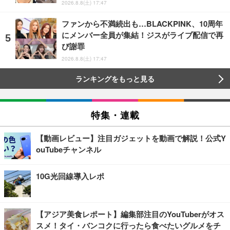
2026.8.8(土) 17:47
ファンから不満続出も…BLACKPINK、10周年
にメンバー全員が集結！ジスがライブ配信で再
び謝罪
2026.8.8(土) 17:47
ランキングをもっと見る
特集・連載
【動画レビュー】注目ガジェットを動画で解説！公式Y
ouTubeチャンネル
10G光回線導入レポ
【アジア美食レポート】編集部注目のYouTuberがオス
スメ！タイ・バンコクに行ったら食べたいグルメをチ