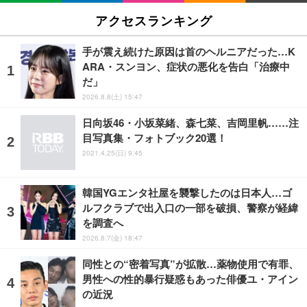
アクセスランキング
手が震え続けた原因は首のヘルニアだった…K
ARA・スンヨン、症状の悪化を告白「治療中
だ」
2026.8.8(土) 15:47
日向坂46・小坂菜緒、森七菜、吉岡里帆……注
目写真集・フォトブック20選！
2021.4.25(日) 9:45
韓国YGエンタ社屋を襲撃したのは日本人…ゴ
ルフクラブで出入口の一部を破損、警察が経緯
を調査へ
2026.8.7(金) 18:47
同性との“密着写真”が拡散…薬物使用で有罪、
男性への性的暴行疑惑もあった俳優ユ・アイン
の近況