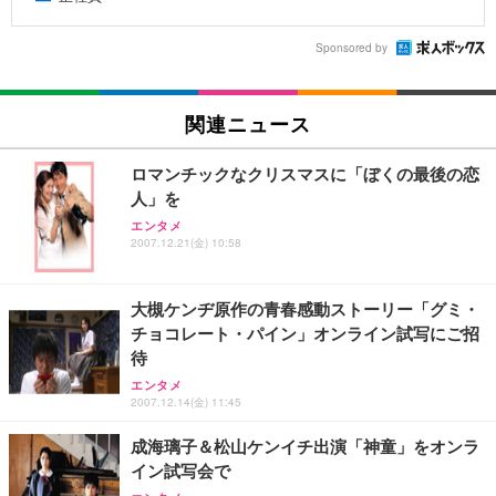
Sponsored by
関連ニュース
ロマンチックなクリスマスに「ぼくの最後の恋
人」を
エンタメ
2007.12.21(金) 10:58
大槻ケンヂ原作の青春感動ストーリー「グミ・
チョコレート・パイン」オンライン試写にご招
待
エンタメ
2007.12.14(金) 11:45
成海璃子＆松山ケンイチ出演「神童」をオンラ
イン試写会で