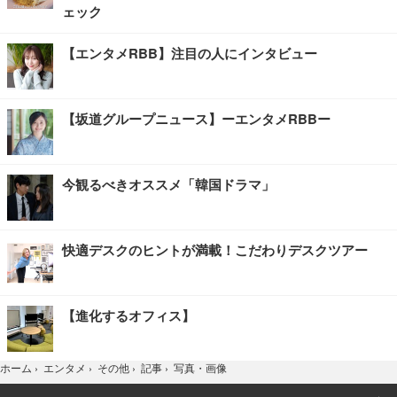
ェック
【エンタメRBB】注目の人にインタビュー
【坂道グループニュース】ーエンタメRBBー
今観るべきオススメ「韓国ドラマ」
快適デスクのヒントが満載！こだわりデスクツアー
【進化するオフィス】
写真・画像
ホーム
›
エンタメ
›
その他
›
記事
›