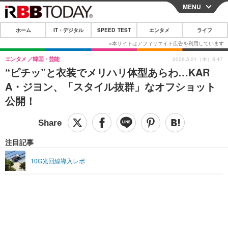
MENU
CLOSE
ホーム
IT・デジタル
SPEED TEST
エンタメ
ライフ
ホーム
IT・デジタル
エンタメ
韓国・芸能
2026.5.21（木）8:47
“ピチッ”と衣装でメリハリ体型あらわ…KAR
IT・デジタルTOP
スマートフォン
SPEED TEST
A・ジヨン、「スタイル抜群」なオフショット
ネタ
ガジェット・ツール
公開！
エンタメ
ショッピング
その他
エンタメTOP
映画・ドラマ
ライフ
韓流・K-POP
韓国・芸能
注目記事
ライフTOP
グルメ
リリース一覧
音楽
スポーツ
10G光回線導入レポ
ペット
ショッピング
プッシュ通知の停止方法
グラビア
ブログ
その他
ショッピング
その他