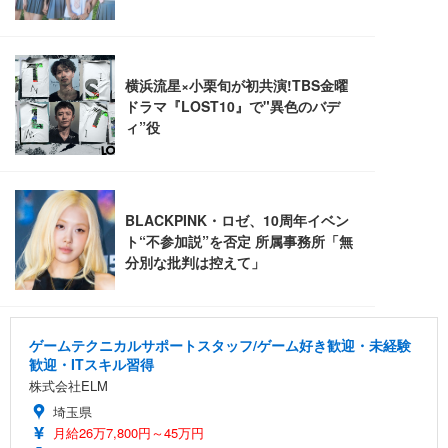
￥7,680
￥15,800
￥3,670
ョン PCチェア 通気性メッシュ ゲーミング/勉強/事
務用 おしゃれ パソコンチェア (ホワイト)
ANDWINT オフィスチェア デスクチェア 肘なし メ
【MiniLED/24.5inch/280Hz/FHD】GRAPHT THE S
アイリスオーヤマ ペットシーツ 超厚型 お徳用 レギ
ッシュ 通気性 ランバーサポート付き 腰サポート ガ
HOOTER Gaming Monitor 24” Essential ゲーミン
ュラー 200枚入【Amazon.co.jp限定】
ス圧無段階昇降 360度回転 キャスター付き コンパク
グモニター QD 24.5インチ 1ms FHD 量子ドット 残
ト 幅52×奥行58.5×高さ84～96cm テレワーク 在宅
像低減 (3年保証 | 輝点保証 | 日本メーカー)
￥3,731
￥4,139
￥34,980
勤務 ブラック
ゲームテクニカルサポートスタッフ/ゲーム好き歓迎・未経験
歓迎・ITスキル習得
株式会社ELM
埼玉県
月給26万7,800円～45万円