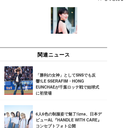
[EdoErgo] オフィスチェア 椅子 テレワーク 疲れな
EIZO ビジネス向けプレミアムモニター | FlexScan
Amazonベーシック ペットシーツ 薄型 レギュラー 1
い 跳ね上げ式アームレスト コンパクト 約105度ロッ
EV3240X-WT | 31.5型4K UHD・USB Type-C・ホワ
回使い捨て 無香料 ホワイト 300枚
キング pc 事務椅子 360度回転 座面昇降 強化ナイロ
イト
ン樹脂ベース 通気性メッシュ 在宅ワーク H-WY01
￥3,373
￥5,699
￥105,595
(黒網+黒枠+黒足)
EIZO ビジネス向けプレミアムモニター | FlexScan
SIHOO B100 オフィスチェア／デスクチェア メッシ
Amazonベーシック ペットシーツ 厚型 ワイド 42枚
EV2740X-WT | 27.0型4K UHD・USB Type-C・ホワ
ュチェア 人間工学 疲れない ブラック
x2袋(84枚) ホワイト(吸収面:ライトブルー)
イト
￥27,999
￥3,234
￥109,572
Sezlife オフィスチェア デスクチェア 疲れない テレ
【純正品】27"ゲーミングモニター DualSense 充電
ネオ・ルーライフ ネオ・オムツ L 中型犬用 26枚入
ワーク チェア 強化バックレスト 30度ロッキング機
フック付き（CFI-ZDM1J）
り 単品
能 人間工学 椅子 腰サポート 90度跳ね上げ式アーム
レスト 3Dヘッドレスト ハンガー付き 高反発クッシ
￥49,979
￥1,800
￥7,680
ョン PCチェア 通気性メッシュ ゲーミング/勉強/事
務用 おしゃれ パソコンチェア (ブラック)
Sezlife オフィスチェア デスクチェア 疲れない テレ
【整備済み品】Dell E2724HS 27インチ 液晶モニタ
Smart Basic(スマートベーシック) 【Amazon.co.jp
ワーク チェア 強化バックレスト 30度ロッキング機
ー フルHD（1920×1080）VA 非光沢 HDMI/DisplayP
限定】 Smart Basic アイリスオーヤマ ペットシーツ
能 人間工学 椅子 腰サポート 90度跳ね上げ式アーム
ort/VGA スピーカー内蔵 高さ調整 スイベル VESA対
超厚型 お徳用 ワイド 100枚入 (x 1) (ケース販売)
レスト 3Dヘッドレスト ハンガー付き 高反発クッシ
応 ComfortView ビジネス向け