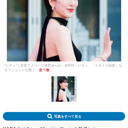
“ピチッ”と衣装でメリハリ体型あらわ…KARA・ジヨン、「スタイル抜群」な
オフショット公開！
全 1 枚
写真をすべて見る