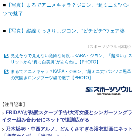
■
【写真】まるでアニメキャラ？ジヨン、“超ミニ丈”パン
ツで魅了
■
【写真】縦線くっきり…ジヨン、“ピチピチ”ウェア姿
《スポーツソウル日本版》
見えそうで見えない危険な角度…KARA・ジヨン、「超深い」ス
リットから“真っ白美脚”があらわに【PHOTO】
まるでアニメキャラ？KARA・ジヨン、“超ミニ丈”パンツに黒革
の穴開きロングブーツ姿で魅了【PHOTO】
【注目記事】
>
FRIDAYが熱愛スクープ予告!大河女優とシンガーソングラ
イター組み合わせにネットで憶測広がる
>
乃木坂46・中西アルノ、どんくさすぎる浴衣動画にネット