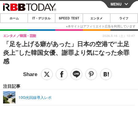
MENU
CLOSE
ホーム
IT・デジタル
SPEED TEST
エンタメ
ライフ
ホーム
IT・デジタル
エンタメ
韓国・芸能
2026.5.16（土）10:47
「足を上げる癖があった」日本の空港で“土足
IT・デジタルTOP
スマートフォン
SPEED TEST
炎上”した韓国女優、謝罪より気になった余罪
ネタ
ガジェット・ツール
感
エンタメ
ショッピング
その他
エンタメTOP
映画・ドラマ
ライフ
韓流・K-POP
韓国・芸能
注目記事
ライフTOP
グルメ
リリース一覧
音楽
スポーツ
10G光回線導入レポ
ペット
ショッピング
プッシュ通知の停止方法
グラビア
ブログ
その他
ショッピング
その他