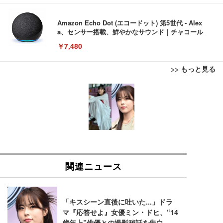
Amazon Echo Dot (エコードット) 第5世代 - Alex
a、センサー搭載、鮮やかなサウンド｜チャコール
￥7,480
>> もっと見る
[EdoErgo] オフィスチェア 椅子 テレワーク 疲れな
EIZO ビジネス向けプレミアムモニター | FlexScan
Amazonベーシック ペットシーツ 薄型 レギュラー 1
い 跳ね上げ式アームレスト コンパクト 約105度ロッ
EV3240X-WT | 31.5型4K UHD・USB Type-C・ホワ
回使い捨て 無香料 ホワイト 300枚
キング pc 事務椅子 360度回転 座面昇降 強化ナイロ
イト
ン樹脂ベース 通気性メッシュ 在宅ワーク H-WY01
￥3,373
￥5,699
￥105,595
(黒網+黒枠+黒足)
EIZO ビジネス向けプレミアムモニター | FlexScan
SIHOO B100 オフィスチェア／デスクチェア メッシ
Amazonベーシック ペットシーツ 厚型 ワイド 42枚
EV2740X-WT | 27.0型4K UHD・USB Type-C・ホワ
ュチェア 人間工学 疲れない ブラック
x2袋(84枚) ホワイト(吸収面:ライトブルー)
イト
￥27,999
￥3,234
￥109,572
Sezlife オフィスチェア デスクチェア 疲れない テレ
【純正品】27"ゲーミングモニター DualSense 充電
ネオ・ルーライフ ネオ・オムツ L 中型犬用 26枚入
ワーク チェア 強化バックレスト 30度ロッキング機
フック付き（CFI-ZDM1J）
り 単品
能 人間工学 椅子 腰サポート 90度跳ね上げ式アーム