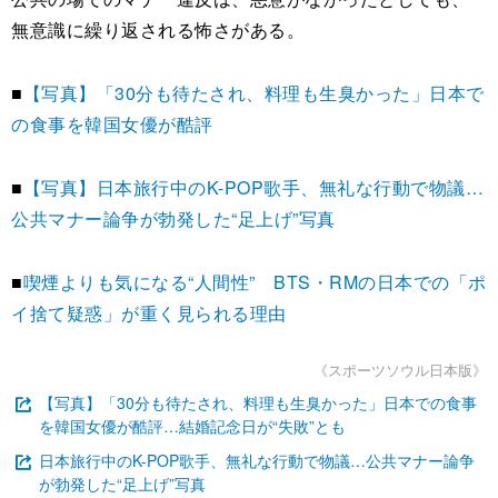
無意識に繰り返される怖さがある。
■
【写真】「30分も待たされ、料理も生臭かった」日本で
の食事を韓国女優が酷評
■
【写真】日本旅行中のK-POP歌手、無礼な行動で物議…
公共マナー論争が勃発した“足上げ”写真
■
喫煙よりも気になる“人間性” BTS・RMの日本での「ポ
イ捨て疑惑」が重く見られる理由
《スポーツソウル日本版》
【写真】「30分も待たされ、料理も生臭かった」日本での食事
を韓国女優が酷評…結婚記念日が“失敗”とも
日本旅行中のK-POP歌手、無礼な行動で物議…公共マナー論争
が勃発した“足上げ”写真