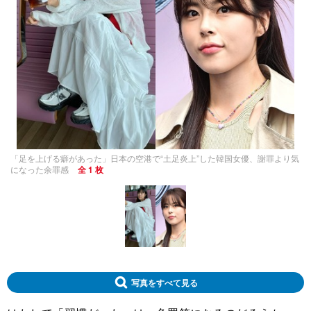
「足を上げる癖があった」日本の空港で“土足炎上”した韓国女優、謝罪より気
になった余罪感
全 1 枚
写真をすべて見る