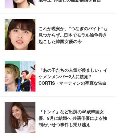
レスト 3Dヘッドレスト ハンガー付き 高反発クッシ
￥49,979
￥1,800
￥7,680
ョン PCチェア 通気性メッシュ ゲーミング/勉強/事
務用 おしゃれ パソコンチェア (ブラック)
Sezlife オフィスチェア デスクチェア 疲れない テレ
【整備済み品】Dell E2724HS 27インチ 液晶モニタ
Smart Basic(スマートベーシック) 【Amazon.co.jp
ワーク チェア 強化バックレスト 30度ロッキング機
ー フルHD（1920×1080）VA 非光沢 HDMI/DisplayP
限定】 Smart Basic アイリスオーヤマ ペットシーツ
能 人間工学 椅子 腰サポート 90度跳ね上げ式アーム
ort/VGA スピーカー内蔵 高さ調整 スイベル VESA対
超厚型 お徳用 ワイド 100枚入 (x 1) (ケース販売)
レスト 3Dヘッドレスト ハンガー付き 高反発クッシ
応 ComfortView ビジネス向け
￥7,680
￥15,800
￥3,670
ョン PCチェア 通気性メッシュ ゲーミング/勉強/事
務用 おしゃれ パソコンチェア (ホワイト)
ANDWINT オフィスチェア デスクチェア 肘なし メ
【MiniLED/24.5inch/280Hz/FHD】GRAPHT THE S
アイリスオーヤマ ペットシーツ 超厚型 お徳用 レギ
ッシュ 通気性 ランバーサポート付き 腰サポート ガ
HOOTER Gaming Monitor 24” Essential ゲーミン
ュラー 200枚入【Amazon.co.jp限定】
ス圧無段階昇降 360度回転 キャスター付き コンパク
グモニター QD 24.5インチ 1ms FHD 量子ドット 残
ト 幅52×奥行58.5×高さ84～96cm テレワーク 在宅
像低減 (3年保証 | 輝点保証 | 日本メーカー)
￥3,731
￥4,139
￥34,980
勤務 ブラック