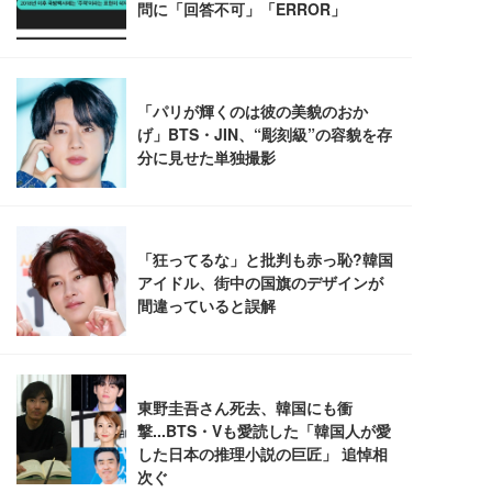
能 人間工学 椅子 腰サポート 90度跳ね上げ式アーム
レスト 3Dヘッドレスト ハンガー付き 高反発クッシ
￥49,979
￥1,800
￥7,680
ョン PCチェア 通気性メッシュ ゲーミング/勉強/事
務用 おしゃれ パソコンチェア (ブラック)
Sezlife オフィスチェア デスクチェア 疲れない テレ
【整備済み品】Dell E2724HS 27インチ 液晶モニタ
Smart Basic(スマートベーシック) 【Amazon.co.jp
ワーク チェア 強化バックレスト 30度ロッキング機
ー フルHD（1920×1080）VA 非光沢 HDMI/DisplayP
限定】 Smart Basic アイリスオーヤマ ペットシーツ
能 人間工学 椅子 腰サポート 90度跳ね上げ式アーム
ort/VGA スピーカー内蔵 高さ調整 スイベル VESA対
超厚型 お徳用 ワイド 100枚入 (x 1) (ケース販売)
レスト 3Dヘッドレスト ハンガー付き 高反発クッシ
応 ComfortView ビジネス向け
￥7,680
￥15,800
￥3,670
ョン PCチェア 通気性メッシュ ゲーミング/勉強/事
務用 おしゃれ パソコンチェア (ホワイト)
ANDWINT オフィスチェア デスクチェア 肘なし メ
【MiniLED/24.5inch/280Hz/FHD】GRAPHT THE S
アイリスオーヤマ ペットシーツ 超厚型 お徳用 レギ
ッシュ 通気性 ランバーサポート付き 腰サポート ガ
HOOTER Gaming Monitor 24” Essential ゲーミン
ュラー 200枚入【Amazon.co.jp限定】
ス圧無段階昇降 360度回転 キャスター付き コンパク
グモニター QD 24.5インチ 1ms FHD 量子ドット 残
ト 幅52×奥行58.5×高さ84～96cm テレワーク 在宅
像低減 (3年保証 | 輝点保証 | 日本メーカー)
￥3,731
￥4,139
￥34,980
勤務 ブラック