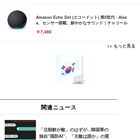
Amazon Echo Dot (エコードット) 第5世代 - Alex
a、センサー搭載、鮮やかなサウンド｜チャコール
￥7,480
>> もっと見る
[EdoErgo] オフィスチェア 椅子 テレワーク 疲れな
EIZO ビジネス向けプレミアムモニター | FlexScan
Amazonベーシック ペットシーツ 薄型 レギュラー 1
い 跳ね上げ式アームレスト コンパクト 約105度ロッ
EV3240X-WT | 31.5型4K UHD・USB Type-C・ホワ
回使い捨て 無香料 ホワイト 300枚
キング pc 事務椅子 360度回転 座面昇降 強化ナイロ
イト
ン樹脂ベース 通気性メッシュ 在宅ワーク H-WY01
￥3,373
￥5,699
￥105,595
(黒網+黒枠+黒足)
EIZO ビジネス向けプレミアムモニター | FlexScan
SIHOO B100 オフィスチェア／デスクチェア メッシ
Amazonベーシック ペットシーツ 厚型 ワイド 42枚
EV2740X-WT | 27.0型4K UHD・USB Type-C・ホワ
ュチェア 人間工学 疲れない ブラック
x2袋(84枚) ホワイト(吸収面:ライトブルー)
イト
￥27,999
￥3,234
￥109,572
Sezlife オフィスチェア デスクチェア 疲れない テレ
【純正品】27"ゲーミングモニター DualSense 充電
ネオ・ルーライフ ネオ・オムツ L 中型犬用 26枚入
ワーク チェア 強化バックレスト 30度ロッキング機
フック付き（CFI-ZDM1J）
り 単品