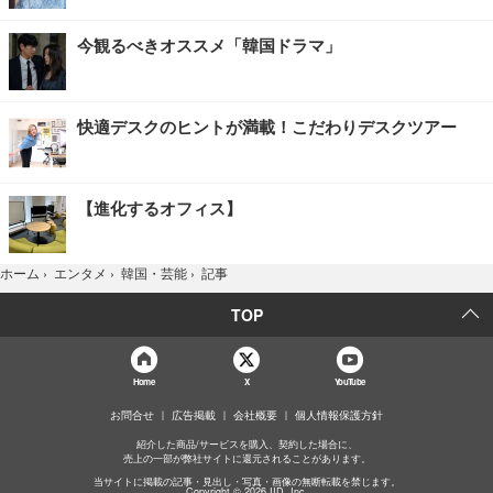
今観るべきオススメ「韓国ドラマ」
快適デスクのヒントが満載！こだわりデスクツアー
【進化するオフィス】
記事
ホーム
›
エンタメ
›
韓国・芸能
›
TOP
Home
X
YouTube
お問合せ
広告掲載
会社概要
個人情報保護方針
紹介した商品/サービスを購入、契約した場合に、
売上の一部が弊社サイトに還元されることがあります。
当サイトに掲載の記事・見出し・写真・画像の無断転載を禁じます。
Copyright © 2026 IID, Inc.