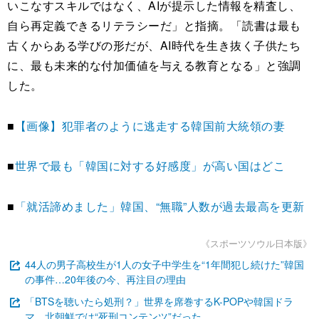
いこなすスキルではなく、AIが提示した情報を精査し、
自ら再定義できるリテラシーだ」と指摘。「読書は最も
古くからある学びの形だが、AI時代を生き抜く子供たち
に、最も未来的な付加価値を与える教育となる」と強調
した。
■
【画像】犯罪者のように逃走する韓国前大統領の妻
■
世界で最も「韓国に対する好感度」が高い国はどこ
■
「就活諦めました」韓国、“無職”人数が過去最高を更新
《スポーツソウル日本版》
44人の男子高校生が1人の女子中学生を“1年間犯し続けた”韓国
の事件…20年後の今、再注目の理由
「BTSを聴いたら処刑？」世界を席巻するK-POPや韓国ドラ
マ、北朝鮮では“死刑コンテンツ”だった