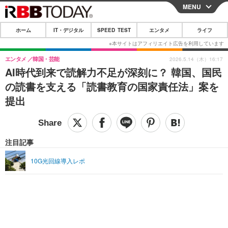
MENU
CLOSE
ホーム
IT・デジタル
SPEED TEST
エンタメ
ライフ
ホーム
IT・デジタル
エンタメ
韓国・芸能
2026.5.14（木）16:17
AI時代到来で読解力不足が深刻に？ 韓国、国民
IT・デジタルTOP
スマートフォン
SPEED TEST
の読書を支える「読書教育の国家責任法」案を
ネタ
ガジェット・ツール
提出
エンタメ
ショッピング
その他
エンタメTOP
映画・ドラマ
ライフ
韓流・K-POP
韓国・芸能
注目記事
ライフTOP
グルメ
リリース一覧
音楽
スポーツ
10G光回線導入レポ
ペット
ショッピング
プッシュ通知の停止方法
グラビア
ブログ
その他
ショッピング
その他