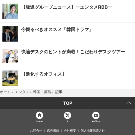
【坂道グループニュース】ーエンタメRBBー
今観るべきオススメ「韓国ドラマ」
快適デスクのヒントが満載！こだわりデスクツアー
【進化するオフィス】
記事
ホーム
›
エンタメ
›
韓国・芸能
›
TOP
Home
X
YouTube
お問合せ
広告掲載
会社概要
個人情報保護方針