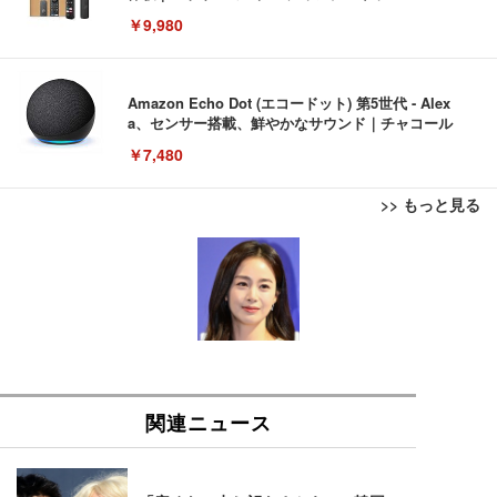
￥9,980
Amazon Echo Dot (エコードット) 第5世代 - Alex
a、センサー搭載、鮮やかなサウンド｜チャコール
￥7,480
>> もっと見る
[EdoErgo] オフィスチェア 椅子 テレワーク 疲れな
EIZO ビジネス向けプレミアムモニター | FlexScan
Amazonベーシック ペットシーツ 薄型 レギュラー 1
い 跳ね上げ式アームレスト コンパクト 約105度ロッ
EV3240X-WT | 31.5型4K UHD・USB Type-C・ホワ
回使い捨て 無香料 ホワイト 300枚
キング pc 事務椅子 360度回転 座面昇降 強化ナイロ
イト
ン樹脂ベース 通気性メッシュ 在宅ワーク H-WY01
￥3,373
￥5,699
￥105,595
(黒網+黒枠+黒足)
EIZO ビジネス向けプレミアムモニター | FlexScan
SIHOO B100 オフィスチェア／デスクチェア メッシ
Amazonベーシック ペットシーツ 厚型 ワイド 42枚
EV2740X-WT | 27.0型4K UHD・USB Type-C・ホワ
ュチェア 人間工学 疲れない ブラック
x2袋(84枚) ホワイト(吸収面:ライトブルー)
イト
￥27,999
￥3,234
￥109,572