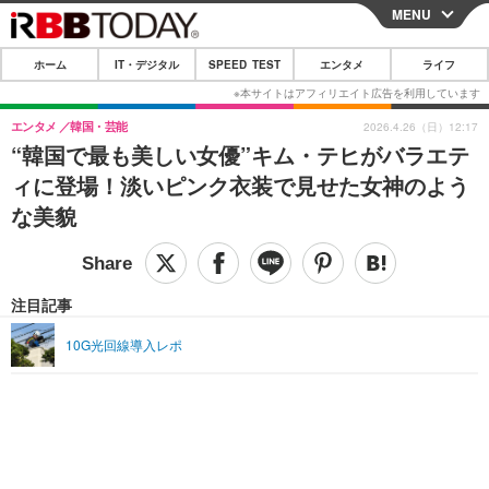
MENU
CLOSE
ホーム
IT・デジタル
SPEED TEST
エンタメ
ライフ
ホーム
IT・デジタル
エンタメ
韓国・芸能
2026.4.26（日）12:17
“韓国で最も美しい女優”キム・テヒがバラエテ
IT・デジタルTOP
スマートフォン
SPEED TEST
ィに登場！淡いピンク衣装で見せた女神のよう
ネタ
ガジェット・ツール
な美貌
エンタメ
ショッピング
その他
エンタメTOP
映画・ドラマ
ライフ
韓流・K-POP
韓国・芸能
注目記事
ライフTOP
グルメ
リリース一覧
音楽
スポーツ
10G光回線導入レポ
ペット
ショッピング
プッシュ通知の停止方法
グラビア
ブログ
その他
ショッピング
その他