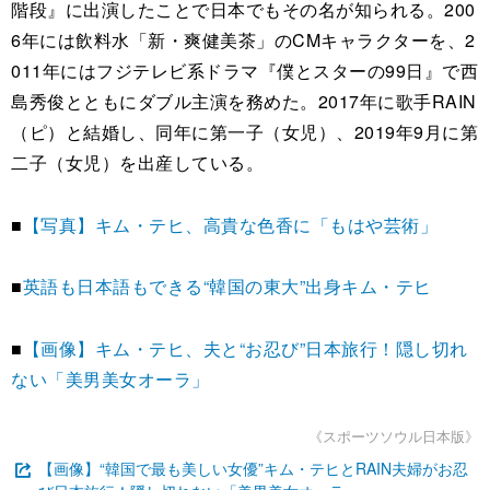
階段』に出演したことで日本でもその名が知られる。200
6年には飲料水「新・爽健美茶」のCMキャラクターを、2
011年にはフジテレビ系ドラマ『僕とスターの99日』で西
島秀俊とともにダブル主演を務めた。2017年に歌手RAIN
（ピ）と結婚し、同年に第一子（女児）、2019年9月に第
二子（女児）を出産している。
■
【写真】キム・テヒ、高貴な色香に「もはや芸術」
■
英語も日本語もできる“韓国の東大”出身キム・テヒ
■
【画像】キム・テヒ、夫と“お忍び”日本旅行！隠し切れ
ない「美男美女オーラ」
《スポーツソウル日本版》
【画像】“韓国で最も美しい女優”キム・テヒとRAIN夫婦がお忍