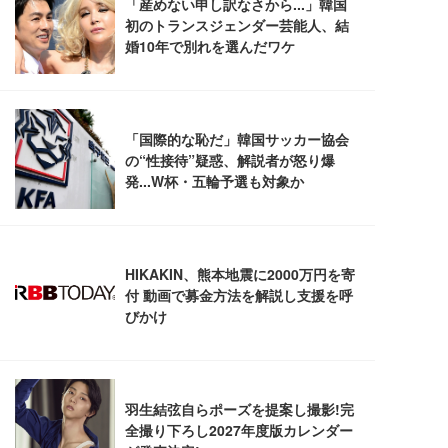
Sezlife オフィスチェア デスクチェア 疲れない テレ
【純正品】27"ゲーミングモニター DualSense 充電
ネオ・ルーライフ ネオ・オムツ L 中型犬用 26枚入
ワーク チェア 強化バックレスト 30度ロッキング機
フック付き（CFI-ZDM1J）
り 単品
能 人間工学 椅子 腰サポート 90度跳ね上げ式アーム
レスト 3Dヘッドレスト ハンガー付き 高反発クッシ
￥49,979
￥1,800
￥7,680
ョン PCチェア 通気性メッシュ ゲーミング/勉強/事
務用 おしゃれ パソコンチェア (ブラック)
Sezlife オフィスチェア デスクチェア 疲れない テレ
【整備済み品】Dell E2724HS 27インチ 液晶モニタ
Smart Basic(スマートベーシック) 【Amazon.co.jp
ワーク チェア 強化バックレスト 30度ロッキング機
ー フルHD（1920×1080）VA 非光沢 HDMI/DisplayP
限定】 Smart Basic アイリスオーヤマ ペットシーツ
能 人間工学 椅子 腰サポート 90度跳ね上げ式アーム
ort/VGA スピーカー内蔵 高さ調整 スイベル VESA対
超厚型 お徳用 ワイド 100枚入 (x 1) (ケース販売)
レスト 3Dヘッドレスト ハンガー付き 高反発クッシ
応 ComfortView ビジネス向け
￥7,680
￥15,800
￥3,670
ョン PCチェア 通気性メッシュ ゲーミング/勉強/事
務用 おしゃれ パソコンチェア (ホワイト)
ANDWINT オフィスチェア デスクチェア 肘なし メ
【MiniLED/24.5inch/280Hz/FHD】GRAPHT THE S
アイリスオーヤマ ペットシーツ 超厚型 お徳用 レギ
ッシュ 通気性 ランバーサポート付き 腰サポート ガ
HOOTER Gaming Monitor 24” Essential ゲーミン
ュラー 200枚入【Amazon.co.jp限定】
ス圧無段階昇降 360度回転 キャスター付き コンパク
グモニター QD 24.5インチ 1ms FHD 量子ドット 残
ト 幅52×奥行58.5×高さ84～96cm テレワーク 在宅
像低減 (3年保証 | 輝点保証 | 日本メーカー)
￥3,731
￥4,139
￥34,980
勤務 ブラック