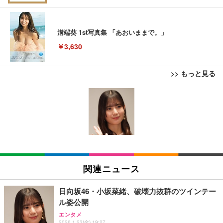
溝端葵 1st写真集 「あおいままで。」
￥3,630
>> もっと見る
日経エンタテインメント! 2026年 9 月号増刊【表
Juice=Juice Concert 2026 UP TO 11 MORE! MOR
紙：EBiDAN】
E! (特典なし) [Blu-ray]
マイケル・ジャクソン Ｔｈｉｓ Ｉｓ Ｉｔ
￥980
￥8,698
【Amazon.co.jp限定】「Juice=Juice Concert 202
anan(アンアン)2026/08/19号 No.2507[愛とSEX／寺
6 UP TO 11 MORE！ MORE！」 - Juice＝Juice(L
ハイスクール・ミュージカル (吹替版)
西拓人]
関連ニュース
判ブロマイド5枚セット) [Blu-ray]
￥400
￥980
￥11,000
日向坂46・小坂菜緒、破壊力抜群のツインテー
ル姿公開
Jリーグ選手名鑑2026/27 J1・J2・J3 エル・ゴラッ
日下部ほたる どんどんやる気になる！日下部式学習
エンタメ
2026.1.23(金) 19:27