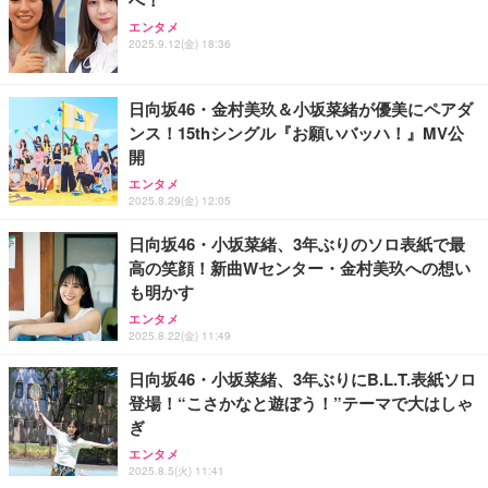
へ！
エンタメ
2025.9.12(金) 18:36
日向坂46・金村美玖＆小坂菜緒が優美にペアダ
ンス！15thシングル『お願いバッハ！』MV公
開
エンタメ
2025.8.29(金) 12:05
日向坂46・小坂菜緒、3年ぶりのソロ表紙で最
高の笑顔！新曲Wセンター・金村美玖への想い
も明かす
エンタメ
2025.8.22(金) 11:49
日向坂46・小坂菜緒、3年ぶりにB.L.T.表紙ソロ
登場！“こさかなと遊ぼう！”テーマで大はしゃ
ぎ
エンタメ
2025.8.5(火) 11:41