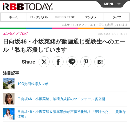
MENU
CLOSE
ホーム
IT・デジタル
SPEED TEST
エンタメ
ライフ
ホーム
IT・デジタル
エンタメ
ブログ
2026.2.5（木）15:31
日向坂46・小坂菜緒が動画通じ受験生へのエー
IT・デジタルTOP
スマートフォン
SPEED TEST
ル「私も応援しています」
ネタ
ガジェット・ツール
エンタメ
ショッピング
その他
エンタメTOP
映画・ドラマ
ライフ
注目記事
韓流・K-POP
韓国・芸能
ライフTOP
グルメ
リリース一覧
10G光回線導入レポ
音楽
スポーツ
ペット
ショッピング
プッシュ通知の停止方法
日向坂46・小坂菜緒、破壊力抜群のツインテール姿公開
グラビア
ブログ
その他
日向坂46・小坂菜緒＆藤嶌果歩が声優初挑戦！「夢叶った」「貴重な
ショッピング
その他
体験」