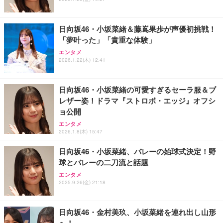
ソ特別編集
法[DVD]
Shall we ダンス？
￥1,430
￥4,620
日向坂46・小坂菜緒＆藤嶌果歩が声優初挑戦！
「夢叶った」「貴重な体験」
Numero TOKYO 2026年10月号増刊（表紙／Numbe
King & Prince DOME TOUR 2026 ～STARRING～
エンタメ
INI THE MOVIE『I Need I』
r_i）
(初回限定盤)(2枚組) [Blu-ray]
2026.1.22(木) 12:41
￥2,100
￥1,200
￥6,807
日向坂46・小坂菜緒の可愛すぎるセーラ服＆ブ
レザー姿！ドラマ『ストロボ・エッジ』オフシ
Aぇ! group LIVE TOUR 2025 D.N.A (初回盤)(2枚組)
ョ公開
装苑 2026年 9月号
[Blu-ray]
IVE THE 1ST WORLD TOUR in CINEMA（字幕版）
エンタメ
￥990
￥5,981
2026.1.8(木) 15:47
日向坂46・小坂菜緒、バレーの始球式決定！野
球とバレーの二刀流と話題
エンタメ
2025.9.26(金) 21:18
日向坂46・金村美玖、小坂菜緒を連れ出し山形