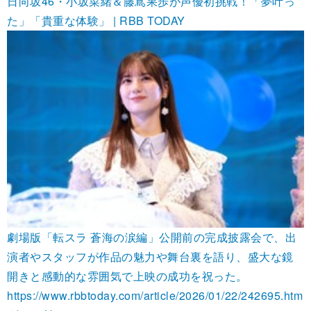
日向坂46・小坂菜緒＆藤嶌果歩が声優初挑戦！「夢叶っ
た」「貴重な体験」 | RBB TODAY
劇場版「転スラ 蒼海の涙編」公開前の完成披露会で、出
演者やスタッフが作品の魅力や舞台裏を語り、盛大な鏡
開きと感動的な雰囲気で上映の成功を祝った。
https://www.rbbtoday.com/article/2026/01/22/242695.htm