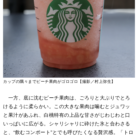
カップの隅々までピーチ果肉がゴロゴロ【撮影／村上弥生】
一方、底に沈むピーチ果肉は、ごろりと大ぶりでとろ
けるように柔らかい。この大きな果肉は噛むとジュワッ
と果汁があふれ、白桃特有の上品な甘さがじわじわと口
いっぱいに広がる。シャリシャリに砕けた氷と合わさる
と、“飲むコンポート”とでも呼びたくなる贅沢感。「トロ