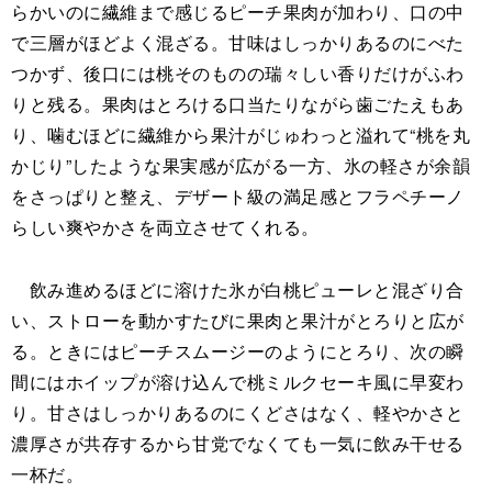
らかいのに繊維まで感じるピーチ果肉が加わり、口の中
で三層がほどよく混ざる。甘味はしっかりあるのにべた
つかず、後口には桃そのものの瑞々しい香りだけがふわ
りと残る。果肉はとろける口当たりながら歯ごたえもあ
り、噛むほどに繊維から果汁がじゅわっと溢れて“桃を丸
かじり”したような果実感が広がる一方、氷の軽さが余韻
をさっぱりと整え、デザート級の満足感とフラペチーノ
らしい爽やかさを両立させてくれる。
飲み進めるほどに溶けた氷が白桃ピューレと混ざり合
い、ストローを動かすたびに果肉と果汁がとろりと広が
る。ときにはピーチスムージーのようにとろり、次の瞬
間にはホイップが溶け込んで桃ミルクセーキ風に早変わ
り。甘さはしっかりあるのにくどさはなく、軽やかさと
濃厚さが共存するから甘党でなくても一気に飲み干せる
一杯だ。