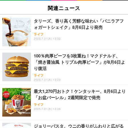
松坂牛 花 カード 高級ハンバーグ 肉 ギフト 牛肉 食
ハイスクール・ミュージカル (吹替版)
関連ニュース
べ物 冷凍 高級 プレゼント 内祝 お返し 人気 お取り
￥400
寄せ グルメ
￥4,000
タリーズ、香り高く芳醇な味わい「バニラアフ
ォガートシェイク」8月6日より発売
父の日ギフト 松阪牛 グルメ ハンバーグ【父の日短
ライフ
冊 ブルー花束カード】父の日 食べ物 肉 父 お父さん
2025.7.31(木) 13:32
Shall we ダンス？
お取り寄せグルメ おつまみ ハンバーグギフト 冷凍
松良 お取り寄せ 絶品
￥4,000
100％肉厚ビーフを3枚重ね！マクドナルド、
「焼き醤油風 トリプル肉厚ビーフ」が8月6日よ
お中元 ギフト 【TV紹介されました♪】 純系 名古屋
り復活
コーチン 燻製 4種 セット おつまみ お取り寄せグル
INI THE MOVIE『I Need I』
メ 100％国産 高級 地鶏 お肉 ハム ソーセージ 冷凍
ライフ
￥2,100
化粧箱入り 手提げ紙袋 熨斗対応可 南部食鶏 RK-29-
2025.7.31(木) 13:29
￥4,066
B-R
最大1,270円おトク！ケンタッキー、8月6日より
「お盆バーレル」2週間限定で発売
Butz Delicatessen おつまみアソートセット 【誕生
日用（バースデーカード付き）】 おつまみセット 6
ライフ
IVE THE 1ST WORLD TOUR in CINEMA（字幕版）
品 食べ比べ ご自宅用 お中元 合鴨 牛タン ロースト
2025.7.31(木) 13:28
ビーフ 燻製 詰め合わせ ギフト プレゼント おしゃれ
￥2,952
お取り寄せ 肉 国産 ビール オードブル 3000円
ジョリーパスタ、ウニの香りがふわりと広がる