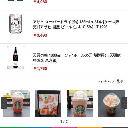
￥4,080
アサヒ スーパードライ [缶] 135ml x 24本 [ケース販
売] [アサヒ 国産 ビール 缶 ALC 5%] LT-1226
￥3,493
天羽の梅 1800ml （ハイボールの元 焼酎用）[天羽飲
料製造 東京都]
￥1,750
>> もっと見る
松阪牛 グルメ ハンバーグ 【誕生日ギフトセット】
誕生日プレゼント 高級 ハンバーグ 肉 ギフト 牛肉
‹
マイケル・ジャクソン Ｔｈｉｓ Ｉｓ Ｉｔ
食べ物 冷凍 高級 内祝 お返し 人気 お取り寄せ グル
メ 出産 男性 土産 女性 お父さん お母さん
￥4,000
1
/
2
松阪牛 グルメ ハンバーグ【オレンジ花束カード】