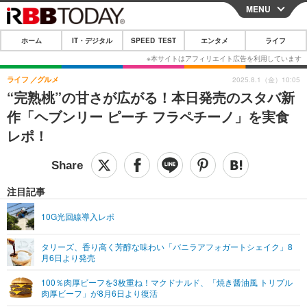
MENU
CLOSE
ホーム
IT・デジタル
SPEED TEST
エンタメ
ライフ
ホーム
IT・デジタル
ライフ
グルメ
2025.8.1（金）10:05
“完熟桃”の甘さが広がる！本日発売のスタバ新
IT・デジタルTOP
スマートフォン
SPEED TEST
作「ヘブンリー ピーチ フラペチーノ」を実食
ネタ
ガジェット・ツール
レポ！
エンタメ
ショッピング
その他
エンタメTOP
映画・ドラマ
ライフ
韓流・K-POP
韓国・芸能
注目記事
ライフTOP
グルメ
リリース一覧
音楽
スポーツ
10G光回線導入レポ
ペット
ショッピング
プッシュ通知の停止方法
グラビア
ブログ
その他
タリーズ、香り高く芳醇な味わい「バニラアフォガートシェイク」8
月6日より発売
ショッピング
その他
100％肉厚ビーフを3枚重ね！マクドナルド、「焼き醤油風 トリプル
肉厚ビーフ」が8月6日より復活