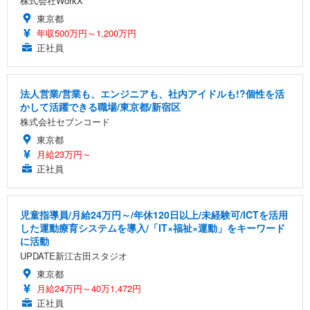
株式会社WorkX
東京都
年収500万円～1,200万円
正社員
法人営業/営業も、エンジニアも、社内アイドルも!?個性を活
かして活躍できる職場/東京都/新宿区
株式会社セブンコード
東京都
月給23万円～
正社員
児童指導員/月給24万円～/年休120日以上/未経験可/ICTを活用
した運動療育システムを導入/「IT×福祉×運動」をキーワード
に活動
UPDATE新江古田スタジオ
東京都
月給24万円～40万1,472円
正社員