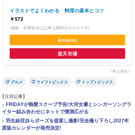
イラストでよくわかる 料理の基本とコツ
￥572
(価格・在庫状況は記事公開時点のものです)
Amazon
楽天市場
《村上弥生》
グルメ
ライフトピックス
トップトピックス
【注目記事】
>
FRIDAYが熱愛スクープ予告!大河女優とシンガーソングラ
イター組み合わせにネットで憶測広がる
>
羽生結弦自らポーズを提案し撮影!完全撮り下ろし2027年
度版カレンダーが発売決定!