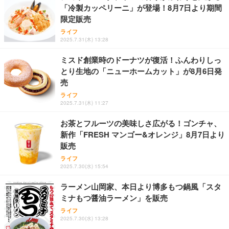
「冷製カッペリーニ」が登場！8月7日より期間
限定販売
ライフ
2025.7.31(木) 13:28
ミスド創業時のドーナツが復活！ふんわりしっ
とり生地の「ニューホームカット」が8月6日発
売
ライフ
2025.7.31(木) 11:27
お茶とフルーツの美味しさ広がる！ゴンチャ、
新作「FRESH マンゴー&オレンジ」8月7日より
販売
ライフ
2025.7.30(水) 15:54
ラーメン山岡家、本日より博多もつ鍋風「スタ
ミナもつ醤油ラーメン」を販売
ライフ
2025.7.30(水) 13:28