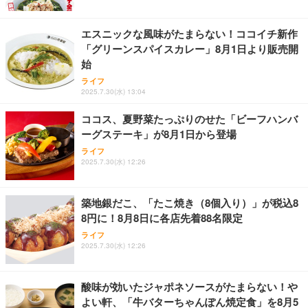
エスニックな風味がたまらない！ココイチ新作
「グリーンスパイスカレー」8月1日より販売開
始
ライフ
2025.7.30(水) 13:04
ココス、夏野菜たっぷりのせた「ビーフハンバ
ーグステーキ」が8月1日から登場
ライフ
2025.7.30(水) 12:26
築地銀だこ、「たこ焼き（8個入り）」が税込8
8円に！8月8日に各店先着88名限定
ライフ
2025.7.30(水) 12:26
酸味が効いたジャポネソースがたまらない！や
よい軒、「牛バターちゃんぽん焼定食」を8月5