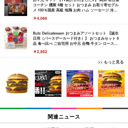
コーチン 燻製 4種 セット おつまみ お取り寄せグル
メ 100％国産 高級 地鶏 お肉 ハム ソーセージ 冷凍
化粧箱入り 手提げ紙袋 熨斗対応可 南部食鶏 RK-29-
￥4,066
B-R
Butz Delicatessen おつまみアソートセット 【誕生
日用（バースデーカード付き）】 おつまみセット 6
品 食べ比べ ご自宅用 お中元 合鴨 牛タン ロースト
ビーフ 燻製 詰め合わせ ギフト プレゼント おしゃれ
￥2,952
お取り寄せ 肉 国産 ビール オードブル 3000円
>> もっと見る
ブラックニッカ ニッカ Nikka ウィスキー4000ml ブ
ラックニッカクリア ウヰスキー 【日本 アサヒ ウィ
マイケル・ジャクソン Ｔｈｉｓ Ｉｓ Ｉｔ
スキー】 大容量 お得 4リットル
￥3,940
【Amazon.co.jp限定】コロナ・エキストラ Corona
Extra 瓶 [ 330ml × 8本 ] [オリジナルバケツ付きセッ
ハイスクール・ミュージカル (吹替版)
関連ニュース
ト] [ギフトBox入り]
￥400
￥2,249