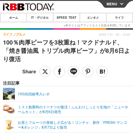
MENU
CLOSE
ホーム
IT・デジタル
SPEED TEST
エンタメ
ライフ
ホーム
IT・デジタル
ライフ
グルメ
2025.7.31（木）13:29
100％肉厚ビーフを3枚重ね！マクドナルド、
IT・デジタルTOP
スマートフォン
SPEED TEST
「焼き醤油風 トリプル肉厚ビーフ」が8月6日よ
ネタ
ガジェット・ツール
り復活
エンタメ
ショッピング
その他
エンタメTOP
映画・ドラマ
ライフ
韓流・K-POP
韓国・芸能
注目記事
ライフTOP
グルメ
リリース一覧
音楽
スポーツ
10G光回線導入レポ
ペット
ショッピング
プッシュ通知の停止方法
グラビア
ブログ
その他
ミスド創業時のドーナツが復活！ふんわりしっとり生地の「ニューホ
ームカット」が8月6日発売
ショッピング
その他
お茶とフルーツの美味しさ広がる！ゴンチャ、新作「FRESH マンゴ
ー&オレンジ」8月7日より販売