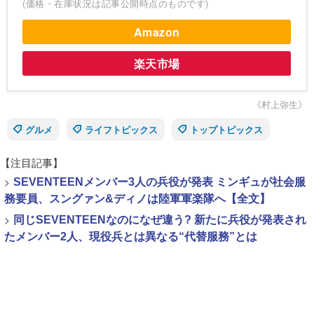
(価格・在庫状況は記事公開時点のものです)
Amazon
楽天市場
《村上弥生》
グルメ
ライフトピックス
トップトピックス
【注目記事】
>
SEVENTEENメンバー3人の兵役が発表 ミンギュが社会服
務要員、スングァン&ディノは陸軍軍楽隊へ【全文】
>
同じSEVENTEENなのになぜ違う? 新たに兵役が発表され
たメンバー2人、現役兵とは異なる“代替服務”とは