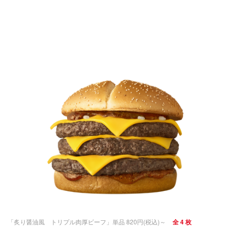
「炙り醤油風 トリプル肉厚ビーフ」単品 820円(税込)～
全 4 枚