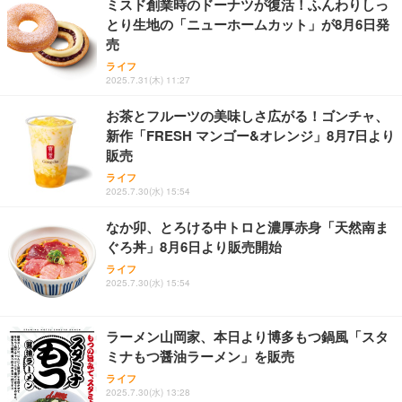
ミスド創業時のドーナツが復活！ふんわりしっ
とり生地の「ニューホームカット」が8月6日発
売
霧島酒造 チューパック黒霧島 25度 [ 焼酎 宮崎県 18
00ml×2本 ]
Shall we ダンス？
ライフ
2025.7.31(木) 11:27
￥4,080
お茶とフルーツの美味しさ広がる！ゴンチャ、
新作「FRESH マンゴー&オレンジ」8月7日より
アサヒ スーパードライ [缶] 135ml x 24本 [ケース販
販売
INI THE MOVIE『I Need I』
売] [アサヒ 国産 ビール 缶 ALC 5%] LT-1226
ライフ
￥2,100
￥3,493
2025.7.30(水) 15:54
なか卯、とろける中トロと濃厚赤身「天然南ま
ぐろ丼」8月6日より販売開始
天羽の梅 1800ml （ハイボールの元 焼酎用）[天羽飲
ライフ
料製造 東京都]
IVE THE 1ST WORLD TOUR in CINEMA（字幕版）
2025.7.30(水) 15:54
￥1,750
ラーメン山岡家、本日より博多もつ鍋風「スタ
ミナもつ醤油ラーメン」を販売
ライフ
2025.7.30(水) 13:28