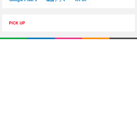
PICK UP
特集・連載
【動画レビュー】注目ガジェットを動画で解説！公式Y
ouTubeチャンネル
10G光回線導入レポ
【アジア美食レポート】編集部注目のYouTuberがオス
スメ！タイ・バンコクに行ったら食べたいグルメをチ
ェック
【エンタメRBB】注目の人にインタビュー