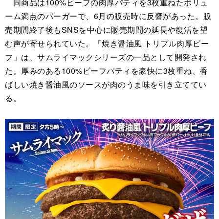
同商品は100%ビーフの肉厚パティを3枚重ねたボリュ
ーム満点のバーガーで、6月の販売時に反響があった。販
売期間終了後もSNSを中心に販売期間の延長や復活を望
む声が寄せられていた。「焼き醤油風 トリプル肉厚ビー
フ」は、サムライマックシリーズの一品として開発され
た。厚みのある100%ビーフパティを豪快に3枚重ね、香
ばしい焼き醤油風のソースが肉のうま味を引き立ててい
る。