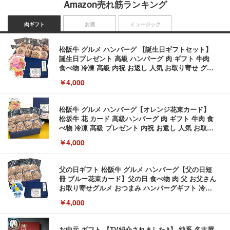
Amazon売れ筋ランキング
肉ギフト
お酒
ミュージック
松阪牛 グルメ ハンバーグ 【誕生日ギフトセット】
誕生日プレゼント 高級 ハンバーグ 肉 ギフト 牛肉
食べ物 冷凍 高級 内祝 お返し 人気 お取り寄せ グル
メ 出産 男性 土産 女性 お父さん お母さん
￥4,000
松阪牛 グルメ ハンバーグ【オレンジ花束カード】
松坂牛 花 カード 高級ハンバーグ 肉 ギフト 牛肉 食
べ物 冷凍 高級 プレゼント 内祝 お返し 人気 お取り
寄せ グルメ
￥4,000
父の日ギフト 松阪牛 グルメ ハンバーグ【父の日短
冊 ブルー花束カード】父の日 食べ物 肉 父 お父さん
お取り寄せグルメ おつまみ ハンバーグギフト 冷凍
松良 お取り寄せ 絶品
￥4,000
お中元 ギフト 【TV紹介されました♪】 純系 名古屋