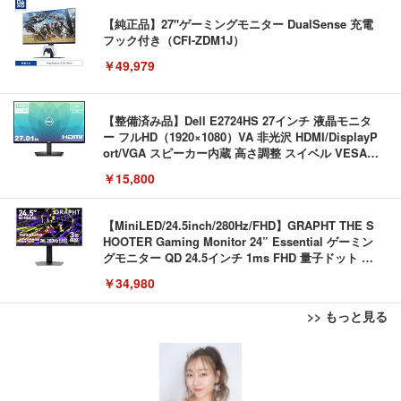
【純正品】27"ゲーミングモニター DualSense 充電
フック付き（CFI-ZDM1J）
￥49,979
【整備済み品】Dell E2724HS 27インチ 液晶モニタ
ー フルHD（1920×1080）VA 非光沢 HDMI/DisplayP
ort/VGA スピーカー内蔵 高さ調整 スイベル VESA対
応 ComfortView ビジネス向け
￥15,800
【MiniLED/24.5inch/280Hz/FHD】GRAPHT THE S
HOOTER Gaming Monitor 24” Essential ゲーミン
グモニター QD 24.5インチ 1ms FHD 量子ドット 残
像低減 (3年保証 | 輝点保証 | 日本メーカー)
￥34,980
>> もっと見る
【Amazon.co.jp限定】REGZA レグザ テレビ 32V3
5N(A) (32インチ / ハイビジョン/液晶/Airplay/ネット
動画対応)