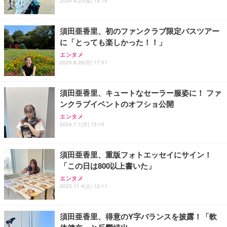
V内蔵 HDR10/Dolby Audio対応 ネット動画視聴可能
2024.9.20(金) 15:14
地上波受信なし 音声検索可能 日本語対応
￥36,800
須田亜香里、初のファンクラブ限定バスツアー
に「とっても楽しかった！！」
エンタメ
2024.8.26(月) 17:01
須田亜香里、キュートなセーラー服姿に！ ファ
ンクラブイベントのオフショ公開
エンタメ
2024.7.1(月) 15:15
須田亜香里、重版フォトエッセイにサイン！
「この日は800以上書いた」
エンタメ
2023.11.4(土) 12:11
須田亜香里、得意のY字バランスを披露！「軟