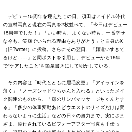
デビュー15周年を迎えたこの日、須田はアイドル時代
の宣材写真と現在の写真を2枚並べて、「今日はデビュー
15周年でした！」「いい時も、よくない時も、一番幸せ
な今も。笑顔でいられる理由をありがとう」と自身のX
（旧Twitter）に投稿。さらにその翌日、「顔違いすぎて
るけど……」と同ポストを引用し、デビューから15年
で“ケアしたこと”を箇条書きにして明かしている。
その内容は「時代とともに眉毛変更」「アイラインを
薄く」「ノーズシャドウちゃんと入れる」といったメイ
ク関連のものから、「顔のリンパマッサージちゃんとす
る」「多少の体重変動あれどウエストのサイズだけは変
わらないように生活」などの日々の努力まで、実にさま
ざま。添付されているビフォーアフター写真も手伝っ
て、須田のこれまでの努力をうかがい知ることができ