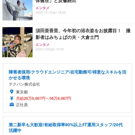
体健在」と反響続出
エンタメ
2023.10.13(金) 18:08
須田亜香里、今年初の浴衣姿をお披露目！ 撮
影者はみちょぱの夫・大倉士門
エンタメ
2024.7.26(金) 15:05
障害者採用/クラウドエンジニア/在宅勤務可/得意なスキルを活
かせる環境
テクバン株式会社
東京都
月給26万6,667円～56万6,667円
正社員
第二新卒も大歓迎!有給取得率90%以上/IT運用スタッフ/20代
活躍中