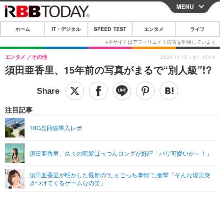
MENU
CLOSE
ホーム
IT・デジタル
SPEED TEST
エンタメ
ライフ
ホーム
IT・デジタル
エンタメ
その他
2024.11.15（金）15:14
須田亜香里、15年前の写真がまるで“別人級”!?
IT・デジタルTOP
スマートフォン
SPEED TEST
ネタ
ガジェット・ツール
エンタメ
注目記事
ショッピング
その他
エンタメTOP
映画・ドラマ
ライフ
10G光回線導入レポ
韓流・K-POP
韓国・芸能
ライフTOP
グルメ
リリース一覧
須田亜香里、久々の暗髪ぱっつんロングが好評「バリ可愛いか～！」
音楽
スポーツ
ペット
ショッピング
プッシュ通知の停止方法
グラビア
ブログ
須田亜香里が明かした最新の“たまごっち事情”に衝撃「そんな現実突
その他
きつけてくるゲームなの笑」
ショッピング
その他