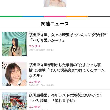
￥39,800
REGZA レグザ テレビ 32V35S (32インチ / フルハイ
ビジョン/液晶/Airplay/ネット動画対応 / 2026年モデ
関連ニュース
ル)
￥38,965
須田亜香里、久々の暗髪ぱっつんロングが好評
「バリ可愛いか～！」
【Amazon.co.jp限定】REGZA レグザ テレビ 40V3
エンタメ
5N(A) (40インチ / フルハイビジョン/液晶/Airplay/ネ
2024.10.31(木) 13:47
ット動画対応)
￥56,000
須田亜香里が明かした最新の“たまごっち事
情”に衝撃「そんな現実突きつけてくるゲーム
【Amazon.co.jp限定】REGZA レグザ テレビ 24V3
なの笑」
5N(A) (24インチ / ハイビジョン/液晶/Airplay/ネット
動画対応)
エンタメ
2024.10.10(木) 16:46
￥34,000
須田亜香里、今年ラストの浴衣は爽やかに！
「バリ綺麗」「惚れ直すぜ」
Philips(フィリップス) チューナーレステレビ 43イン
チ 量子ドット FHD QLED スマートテレビ Google T
エンタメ