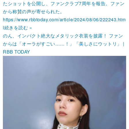
たショットを公開し、ファンクラブ7周年を報告。ファン
から称賛の声が寄せられた。
https://www.rbbtoday.com/article/2024/08/06/222243.htm
l
続きを読む »
のん、インパクト絶大なメタリック衣装を披露！ ファン
からは「オーラがすごい……！」「美しさにウットリ」 |
RBB TODAY