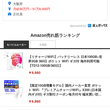
大阪府
月給30万円～51万8,000円
正社員
Sponsored by
Amazon売れ筋ランキング
モバイルルーター
充電器
【リチャージWiFi】バッテリーレス 日本100GB+世
界3GB 365日 ポケット WiFi ギガ付 海外利用可能
【TD12-100GB/365日】
￥9,980
【限定10GB増量モデル】国内メーカー直営 ポケッ
ト WiFi 『プレミアムチャージWiFi』X200 (日本国
内ギガ付) ギガ割引クーポン毎月付与 端末買い切り
契約・クレカ不要 利用分だけ都度チャージ 充電不要
￥6,980
バッテリーレス 海外利用可能 ([X200]100GB/365日)