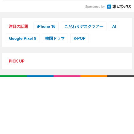
Sponsored by
注目の話題
iPhone 16
こだわりデスクツアー
AI
Google Pixel 9
韓国ドラマ
K-POP
PICK UP
特集・連載
【動画レビュー】注目ガジェットを動画で解説！公式Y
ouTubeチャンネル
10G光回線導入レポ