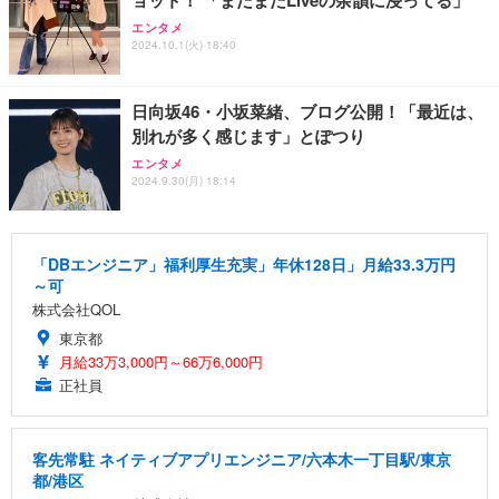
エンタメ
2024.10.1(火) 18:40
日向坂46・小坂菜緒、ブログ公開！「最近は、
別れが多く感じます」とぽつり
エンタメ
2024.9.30(月) 18:14
「DBエンジニア」福利厚生充実」年休128日」月給33.3万円
～可
株式会社QOL
東京都
月給33万3,000円～66万6,000円
正社員
客先常駐 ネイティブアプリエンジニア/六本木一丁目駅/東京
都/港区