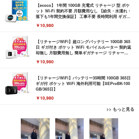
【ecoco】 1年間 100GB 充電式 リチャージ 型 ポケ
ット Wi-Fi 契約不要 月額費用なし 【紛失・水濡れ・
落下も1年間交換保証】 工事不要 長時間利用 ギガ
リチャージ 可能
￥10,980
【リチャージWiFi】超ロングバッテリー 100GB 365
日 ギガ付き ポケット WiFi モバイルルーター 契約返
却無し 月額費用無し 簡単ギガチャージ リチャージ
電源ONで即時使える SE Pro 液晶画面付き バッテ
￥10,980
リー内蔵【SEProWH-100GB/365日】
【リチャージWiFi】バッテリー35時間 100GB 365日
ギガ付 ポケット WiFi 海外利用可能【SEProBK-100
GB/365日】
￥10,980
>> もっと見る
エレコム 充電器 Type-C USB-C 20W USB PD対応
ケーブル一体型 1.5m PSE認証品 GaN採用 折りたた
み式プラグ しろちゃん 【 iPhone16 15 等対応】 E
C-AC6920WF