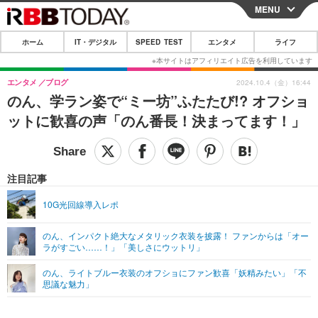
MENU
CLOSE
ホーム
IT・デジタル
SPEED TEST
エンタメ
ライフ
ホーム
IT・デジタル
エンタメ
ブログ
2024.10.4（金）16:44
のん、学ラン姿で“ミー坊”ふたたび!? オフショ
IT・デジタルTOP
スマートフォン
SPEED TEST
ットに歓喜の声「のん番長！決まってます！」
ネタ
ガジェット・ツール
エンタメ
ショッピング
その他
エンタメTOP
映画・ドラマ
ライフ
注目記事
韓流・K-POP
韓国・芸能
ライフTOP
グルメ
リリース一覧
10G光回線導入レポ
音楽
スポーツ
ペット
ショッピング
プッシュ通知の停止方法
のん、インパクト絶大なメタリック衣装を披露！ ファンからは「オー
ラがすごい……！」「美しさにウットリ」
グラビア
ブログ
その他
のん、ライトブルー衣装のオフショにファン歓喜「妖精みたい」「不
ショッピング
その他
思議な魅力」