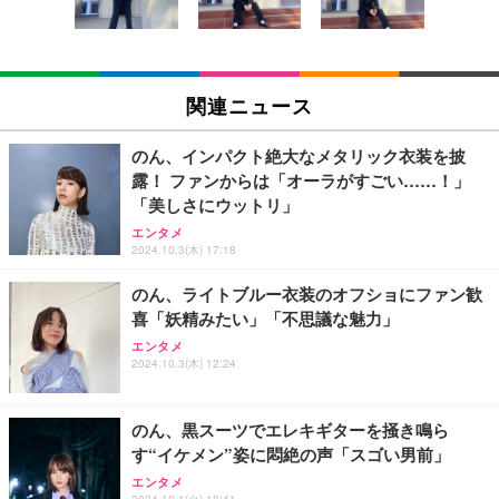
￥1,090
モバイルバッテリー 大容量 30000mAh 【22.5W/20
W急速充電 4本ケーブル内蔵】 209g超軽量 小型 バ
関連ニュース
ッテリー 5台同時充電 Type-C出力 スマホ 充電器 LC
D残量表示 LEDライト付き ストラップ付き 持ち運び
￥2,469
携帯充電器 停電対策 アウトドア/旅行/出張/防災/緊
のん、インパクト絶大なメタリック衣装を披
急用 iOS/Android各種他対応 機内持込可 (高級白い)
露！ ファンからは「オーラがすごい……！」
エレコム 充電器 Type-C USB-C 20W USB PD対応 1
「美しさにウットリ」
ポート PSE認証品 GaN採用 折りたたみ式プラグ ホ
エンタメ
ワイト 【 iPhone16 15 等対応】 EC-AC6820WH
2024.10.3(木) 17:18
￥790
のん、ライトブルー衣装のオフショにファン歓
喜「妖精みたい」「不思議な魅力」
エレコム 充電器 40W 2ポート Type-C USB PD対応
エンタメ
PPS対応 GaN II採用 折りたたみ式プラグ ホワイト
2024.10.3(木) 12:24
EC-AC10640WH
￥1,790
のん、黒スーツでエレキギターを掻き鳴ら
す“イケメン”姿に悶絶の声「スゴい男前」
エレコム 65W 充電器 Type-C コンセント 急速 PD対
応 スイング式プラグ採用 PSE技術基準適合 ブラッ
エンタメ
ク EC-AC12465BK
2024.10.1(火) 18:41