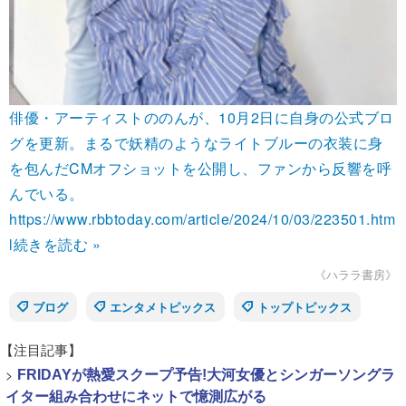
俳優・アーティストののんが、10月2日に自身の公式ブロ
グを更新。まるで妖精のようなライトブルーの衣装に身
を包んだCMオフショットを公開し、ファンから反響を呼
んでいる。
https://www.rbbtoday.com/article/2024/10/03/223501.htm
l
続きを読む »
《ハララ書房》
ブログ
エンタメトピックス
トップトピックス
【注目記事】
>
FRIDAYが熱愛スクープ予告!大河女優とシンガーソングラ
イター組み合わせにネットで憶測広がる