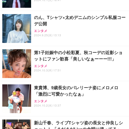
￥2,190
のん、Tシャツ×太めデニムのシンプル私服コー
デ公開
エンタメ
2024.9.25(水) 13:13
第1子妊娠中の小松彩夏、秋コーデの近影ショ
ットにファン歓喜「美しいなぁーーー!!!」
エンタメ
2024.10.3(木) 17:51
東貴博、9歳長女のバレリーナ姿にメロメロ
「激烈に可愛かったなぁ」
エンタメ
2024.10.2(水) 13:37
新山千春、ライブTシャツ姿の長女と仲良しシ
ョット！ 「まだまだLiveの余韻に浸ってる」