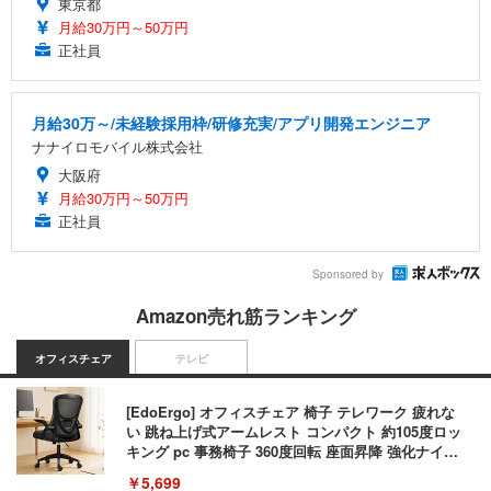
東京都
月給30万円～50万円
正社員
月給30万～/未経験採用枠/研修充実/アプリ開発エンジニア
ナナイロモバイル株式会社
大阪府
月給30万円～50万円
正社員
Sponsored by
Amazon売れ筋ランキング
オフィスチェア
テレビ
[EdoErgo] オフィスチェア 椅子 テレワーク 疲れな
い 跳ね上げ式アームレスト コンパクト 約105度ロッ
キング pc 事務椅子 360度回転 座面昇降 強化ナイロ
ン樹脂ベース 通気性メッシュ 在宅ワーク H-WY01
￥5,699
(黒網+黒枠+黒足)