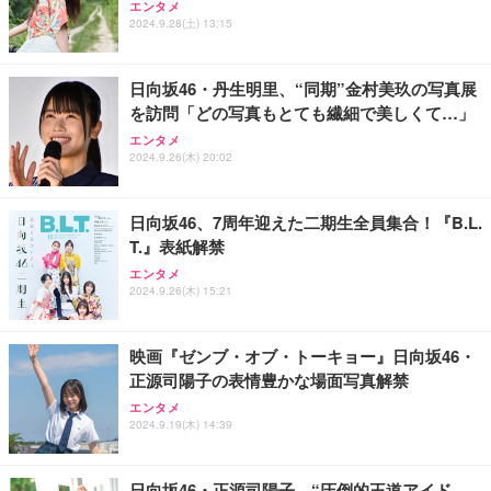
エンタメ
5N(A) (24インチ / ハイビジョン/液晶/Airplay/ネット
2024.9.28(土) 13:15
動画対応)
￥34,000
日向坂46・丹生明里、“同期”金村美玖の写真展
を訪問「どの写真もとても繊細で美しくて…」
Philips(フィリップス) チューナーレステレビ 43イン
チ 量子ドット FHD QLED スマートテレビ Google T
エンタメ
V内蔵 HDR10/Dolby Audio対応 ネット動画視聴可能
2024.9.26(木) 20:02
地上波受信なし 音声検索可能 日本語対応
￥36,800
日向坂46、7周年迎えた二期生全員集合！『B.L.
T.』表紙解禁
エンタメ
2024.9.26(木) 15:21
映画『ゼンブ・オブ・トーキョー』日向坂46・
正源司陽子の表情豊かな場面写真解禁
エンタメ
2024.9.19(木) 14:39
日向坂46・正源司陽子、“圧倒的王道アイド