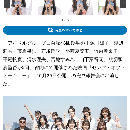
‹
1
/
3
写真をすべて見る
アイドルグループ日向坂46四期生の正源司陽子、渡辺
莉奈、藤嶌果歩、石塚瑶季、小西夏菜実、竹内希来里、
平尾帆夏、清水理央、宮地すみれ、山下葉留花、熊切和
嘉監督が2日、都内にて開催された映画『ゼンブ・オブ・
トーキョー』（10月25日公開）の完成報告会に出演し
た。