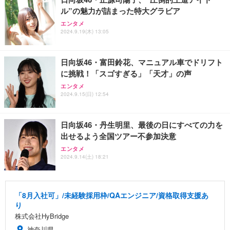
ル”の魅力が詰まった特大グラビア
エンタメ
2024.9.19(木) 13:05
日向坂46・富田鈴花、マニュアル車でドリフト
に挑戦！「スゴすぎる」「天才」の声
エンタメ
2024.9.15(日) 12:54
日向坂46・丹生明里、最後の日にすべての力を
出せるよう全国ツアー不参加決意
エンタメ
2024.9.14(土) 18:21
「8月入社可」/未経験採用枠/QAエンジニア/資格取得支援あ
り
株式会社HyBridge
神奈川県