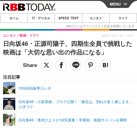
MENU
CLOSE
ホーム
IT・デジタル
SPEED TEST
エンタメ
ライフ
ホーム
IT・デジタル
エンタメ
映画・ドラマ
2024.10.2（水）15:51
日向坂46・正源司陽子、四期生全員で挑戦した
IT・デジタルTOP
スマートフォン
SPEED TEST
映画は「大切な思い出の作品になる」
ネタ
ガジェット・ツール
エンタメ
ショッピング
その他
エンタメTOP
映画・ドラマ
ライフ
注目記事
韓流・K-POP
韓国・芸能
ライフTOP
グルメ
リリース一覧
10G光回線導入レポ
音楽
スポーツ
ペット
ショッピング
プッシュ通知の停止方法
日向坂46・小坂菜緒、ブログ公開！「最近は、別れが多く感じます」
とぽつり
グラビア
ブログ
その他
ショッピング
その他
日向坂46・濱岸ひよりが1st写真集！卒業前、南国サイパンを満喫