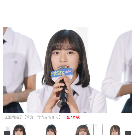
正源司陽子【写真：竹内みちまろ】
全 12 枚