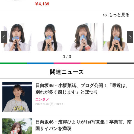
ト 幅52×奥行58.5×高さ84～96cm テレワーク 在宅
￥4,139
勤務 ブラック
>> もっと見る
【Amazon.co.jp限定】REGZA レグザ テレビ 32V3
5N(A) (32インチ / ハイビジョン/液晶/Airplay/ネット
‹
動画対応)
￥39,800
1
/
3
REGZA レグザ テレビ 32V35S (32インチ / フルハイ
ビジョン/液晶/Airplay/ネット動画対応 / 2026年モデ
関連ニュース
ル)
￥38,965
日向坂46・小坂菜緒、ブログ公開！「最近は、
別れが多く感じます」とぽつり
【Amazon.co.jp限定】REGZA レグザ テレビ 40V3
エンタメ
5N(A) (40インチ / フルハイビジョン/液晶/Airplay/ネ
2024.9.30(月) 18:14
ット動画対応)
￥56,000
日向坂46・濱岸ひよりが1st写真集！卒業前、南
国サイパンを満喫
【Amazon.co.jp限定】REGZA レグザ テレビ 24V3