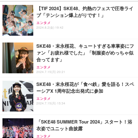
D残量表示 LEDライト付き ストラップ付き 持ち運び
￥2,469
携帯充電器 停電対策 アウトドア/旅行/出張/防災/緊
【TIF 2024】SKE48、灼熱のフェスで圧巻ライ
急用 iOS/Android各種他対応 機内持込可 (高級白い)
ブ「テンション爆上がりです！」
エレコム 充電器 Type-C USB-C 20W USB PD対応 1
エンタメ
ポート PSE認証品 GaN採用 折りたたみ式プラグ ホ
2024.8.2(金) 19:42
ワイト 【 iPhone16 15 等対応】 EC-AC6820WH
￥790
SKE48・末永桜花、キュートすぎる車掌姿にフ
ァン「お疲れ様でした」「制服姿がめっちゃ似
エレコム 充電器 40W 2ポート Type-C USB PD対応
合ってます」
PPS対応 GaN II採用 折りたたみ式プラグ ホワイト
EC-AC10640WH
エンタメ
2024.7.15(月) 20:21
￥1,790
SKE48・末永桜花が「食べ鉄」愛を語る！スペ
ーシアX 1周年記念出発式に参加
エレコム 65W 充電器 Type-C コンセント 急速 PD対
応 スイング式プラグ採用 PSE技術基準適合 ブラッ
エンタメ
ク EC-AC12465BK
2024.7.15(月) 15:34
￥2,190
「SKE48 SUMMER Tour 2024」スタート！浴
衣姿でユニット曲披露
エンタメ