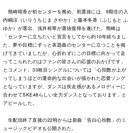
熊崎晴香が初センターを務め、初選抜には、9期生の入
内嶋涼（いりうちじま さやか）と藤本冬香（ふじもと ふ
ゆか）が選出、浅井裕華が選抜復帰を遂げた。熊崎は
「センターに立ちたいと宣言をしてから約10年経ちまし
た。夢や目標にずっと表題曲のセンターに立つことを掲
げてきていましたが、心折れずにこの目標に向かって走
ってこられたのはファンの皆さんの応援のおかげです」
とコメント。33枚目シングルについては「心拍数が上が
ってしまうほどの運命的な出会いが描かれた恋愛ソング
となっていますが、ダンスは疾走感があるメロディーに
合わせてSKE48らしい全力ダンスとなっております」と
アピールした。
生配信終了直後の22時からは新曲「告白心拍数」のミ
ュージックビデオも公開された。