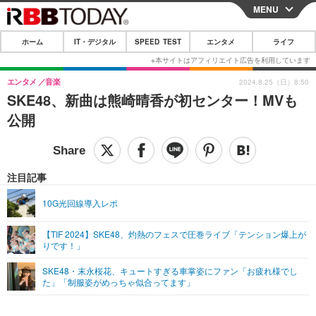
MENU
CLOSE
ホーム
IT・デジタル
SPEED TEST
エンタメ
ライフ
ホーム
IT・デジタル
エンタメ
音楽
2024.8.25（日）8:50
SKE48、新曲は熊崎晴香が初センター！MVも
IT・デジタルTOP
スマートフォン
SPEED TEST
公開
ネタ
ガジェット・ツール
エンタメ
ショッピング
その他
エンタメTOP
映画・ドラマ
ライフ
注目記事
韓流・K-POP
韓国・芸能
ライフTOP
グルメ
リリース一覧
10G光回線導入レポ
音楽
スポーツ
ペット
ショッピング
プッシュ通知の停止方法
【TIF 2024】SKE48、灼熱のフェスで圧巻ライブ「テンション爆上が
りです！」
グラビア
ブログ
その他
SKE48・末永桜花、キュートすぎる車掌姿にファン「お疲れ様でし
ショッピング
その他
た」「制服姿がめっちゃ似合ってます」