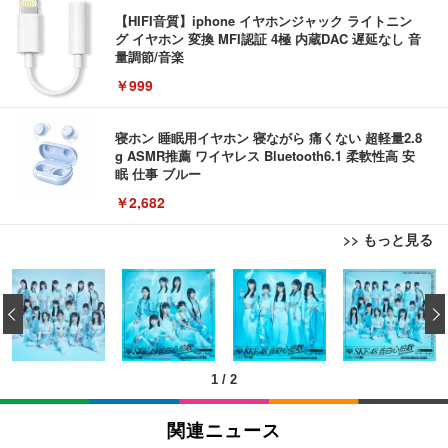
【HIFI音質】iphone イヤホンジャック ライトニン
グ イヤホン 変換 MFI認証 4極 内蔵DAC 遅延なし 音
量調節/音楽
￥999
寝ホン 睡眠用イヤホン 寝ながら 痛くない 超軽量2.8
g ASMR推薦 ワイヤレス Bluetooth6.1 柔軟性高 安
眠 仕事 ブルー
￥2,682
>> もっと見る
エレコム 充電器 Type-C USB-C 20W USB PD対応
ケーブル一体型 1.5m PSE認証品 GaN採用 折りたた
‹
み式プラグ しろちゃん 【 iPhone16 15 等対応】 E
C-AC6920WF
￥1,090
1
/
2
モバイルバッテリー 大容量 30000mAh 【22.5W/20
W急速充電 4本ケーブル内蔵】 209g超軽量 小型 バ
関連ニュース
ッテリー 5台同時充電 Type-C出力 スマホ 充電器 LC