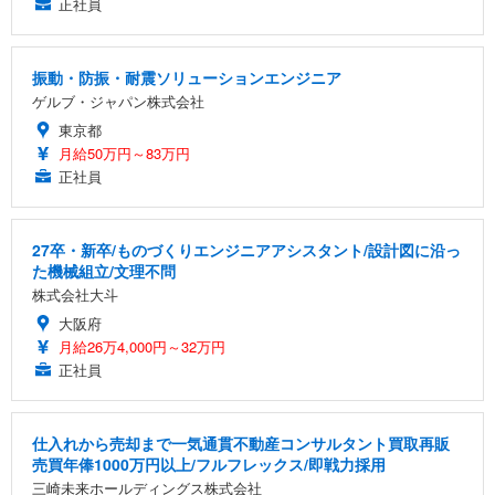
正社員
振動・防振・耐震ソリューションエンジニア
ゲルブ・ジャパン株式会社
東京都
月給50万円～83万円
正社員
27卒・新卒/ものづくりエンジニアアシスタント/設計図に沿っ
た機械組立/文理不問
株式会社大斗
大阪府
月給26万4,000円～32万円
正社員
仕入れから売却まで一気通貫不動産コンサルタント買取再販
売買年俸1000万円以上/フルフレックス/即戦力採用
三崎未来ホールディングス株式会社