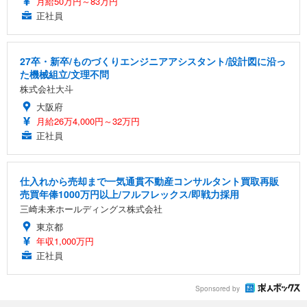
月給50万円～83万円
正社員
27卒・新卒/ものづくりエンジニアアシスタント/設計図に沿っ
た機械組立/文理不問
株式会社大斗
大阪府
月給26万4,000円～32万円
正社員
仕入れから売却まで一気通貫不動産コンサルタント買取再販
売買年俸1000万円以上/フルフレックス/即戦力採用
三崎未来ホールディングス株式会社
東京都
年収1,000万円
正社員
Sponsored by