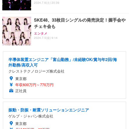
2024.7.6(土) 20:39
SKE48、33枚目シングルの発売決定！握手会や
チェキ会も
エンタメ
2024.7.5(金) 9:14
半導体装置エンジニア「富山勤務」/未経験OK/賞与年2回/海
外勤務/高収入可
クレストテクノロジーズ株式会社
東京都
年収600万円～770万円
正社員
振動・防振・耐震ソリューションエンジニア
ゲルブ・ジャパン株式会社
東京都