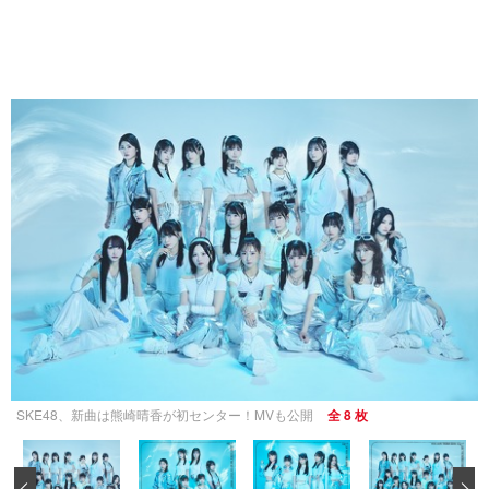
SKE48、新曲は熊崎晴香が初センター！MVも公開
全 8 枚
‹