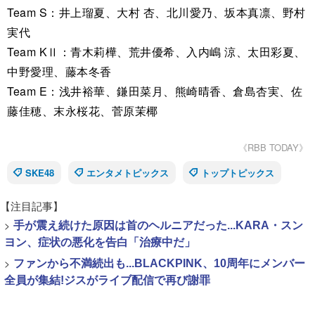
Team S：井上瑠夏、大村 杏、北川愛乃、坂本真凛、野村
実代
Team KⅡ：青木莉樺、荒井優希、入内嶋 涼、太田彩夏、
中野愛理、藤本冬香
Team E：浅井裕華、鎌田菜月、熊崎晴香、倉島杏実、佐
藤佳穂、末永桜花、菅原茉椰
《RBB TODAY》
SKE48
エンタメトピックス
トップトピックス
【注目記事】
>
手が震え続けた原因は首のヘルニアだった...KARA・スン
ヨン、症状の悪化を告白「治療中だ」
>
ファンから不満続出も...BLACKPINK、10周年にメンバー
全員が集結!ジスがライブ配信で再び謝罪