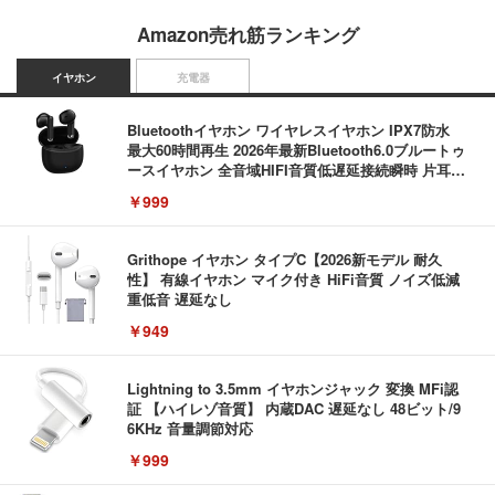
Amazon売れ筋ランキング
イヤホン
充電器
Bluetoothイヤホン ワイヤレスイヤホン IPX7防水
最大60時間再生 2026年最新Bluetooth6.0ブルートゥ
ースイヤホン 全音域HIFI音質低遅延接続瞬時 片耳/
両耳 WEB会議/運動/ゲーム/通学通勤/スポーツ/音楽
￥999
用iPhone/Android対応 (002 black)
Grithope イヤホン タイプC【2026新モデル 耐久
性】 有線イヤホン マイク付き HiFi音質 ノイズ低減
重低音 遅延なし
￥949
Lightning to 3.5mm イヤホンジャック 変換 MFi認
証 【ハイレゾ音質】 内蔵DAC 遅延なし 48ビット/9
6KHz 音量調節対応
￥999