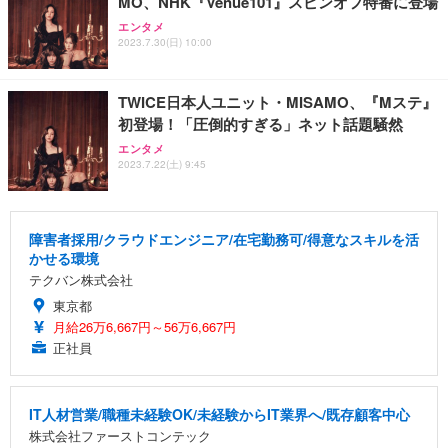
MO、NHK『Venue101』スピンオフ特番に登場
エンタメ
2023.7.30(日) 10:00
TWICE日本人ユニット・MISAMO、『Mステ』
初登場！「圧倒的すぎる」ネット話題騒然
エンタメ
2023.7.22(土) 9:45
障害者採用/クラウドエンジニア/在宅勤務可/得意なスキルを活
かせる環境
テクバン株式会社
東京都
月給26万6,667円～56万6,667円
正社員
IT人材営業/職種未経験OK/未経験からIT業界へ/既存顧客中心
株式会社ファーストコンテック