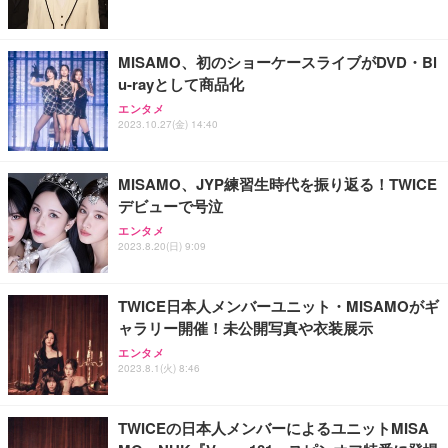
MISAMO、初のショーケースライブがDVD・Bl
u-rayとして商品化
エンタメ
2023.10.27(金) 14:40
MISAMO、JYP練習生時代を振り返る！TWICE
デビューで号泣
エンタメ
2023.8.20(日) 9:09
TWICE日本人メンバーユニット・MISAMOがギ
ャラリー開催！未公開写真や衣装展示
エンタメ
2023.8.1(火) 8:46
TWICEの日本人メンバーによるユニットMISA