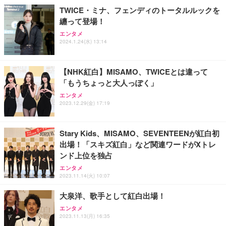
￥2,469
携帯充電器 停電対策 アウトドア/旅行/出張/防災/緊
TWICE・ミナ、フェンディのトータルルックを
急用 iOS/Android各種他対応 機内持込可 (高級白い)
纏って登場！
エレコム 充電器 Type-C USB-C 20W USB PD対応 1
エンタメ
ポート PSE認証品 GaN採用 折りたたみ式プラグ ホ
2024.1.24(水) 13:14
ワイト 【 iPhone16 15 等対応】 EC-AC6820WH
￥790
【NHK紅白】MISAMO、TWICEとは違って
「もうちょっと大人っぽく」
エレコム 充電器 40W 2ポート Type-C USB PD対応
エンタメ
PPS対応 GaN II採用 折りたたみ式プラグ ホワイト
2023.12.29(金) 17:19
EC-AC10640WH
￥1,790
Stary Kids、MISAMO、SEVENTEENが紅白初
出場！「スキズ紅白」など関連ワードがXトレ
エレコム 65W 充電器 Type-C コンセント 急速 PD対
ンド上位を独占
応 スイング式プラグ採用 PSE技術基準適合 ブラッ
ク EC-AC12465BK
エンタメ
2023.11.14(火) 10:07
￥2,190
大泉洋、歌手として紅白出場！
エンタメ
2023.11.13(月) 16:35