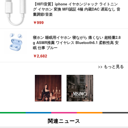
【HIFI音質】iphone イヤホンジャック ライトニン
グ イヤホン 変換 MFI認証 4極 内蔵DAC 遅延なし 音
量調節/音楽
￥999
寝ホン 睡眠用イヤホン 寝ながら 痛くない 超軽量2.8
g ASMR推薦 ワイヤレス Bluetooth6.1 柔軟性高 安
眠 仕事 ブルー
￥2,682
>> もっと見る
エレコム 充電器 Type-C USB-C 20W USB PD対応
ケーブル一体型 1.5m PSE認証品 GaN採用 折りたた
み式プラグ しろちゃん 【 iPhone16 15 等対応】 E
C-AC6920WF
￥1,090
モバイルバッテリー 大容量 30000mAh 【22.5W/20
W急速充電 4本ケーブル内蔵】 209g超軽量 小型 バ
関連ニュース
ッテリー 5台同時充電 Type-C出力 スマホ 充電器 LC
D残量表示 LEDライト付き ストラップ付き 持ち運び