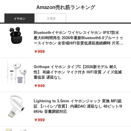
Amazon売れ筋ランキング
イヤホン
充電器
Bluetoothイヤホン ワイヤレスイヤホン IPX7防水
最大60時間再生 2026年最新Bluetooth6.0ブルートゥ
ースイヤホン 全音域HIFI音質低遅延接続瞬時 片耳/
両耳 WEB会議/運動/ゲーム/通学通勤/スポーツ/音楽
￥999
用iPhone/Android対応 (002 black)
Grithope イヤホン タイプC【2026新モデル 耐久
性】 有線イヤホン マイク付き HiFi音質 ノイズ低減
重低音 遅延なし
￥949
Lightning to 3.5mm イヤホンジャック 変換 MFi認
証 【ハイレゾ音質】 内蔵DAC 遅延なし 48ビット/9
6KHz 音量調節対応
￥999