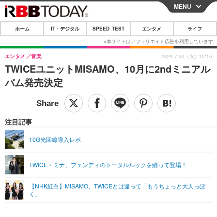
MENU
CLOSE
ホーム
IT・デジタル
SPEED TEST
エンタメ
ライフ
ホーム
IT・デジタル
エンタメ
音楽
2024.7.30（火）10:16
TWICEユニットMISAMO、10月に2ndミニアル
IT・デジタルTOP
スマートフォン
SPEED TEST
バム発売決定
ネタ
ガジェット・ツール
エンタメ
ショッピング
その他
エンタメTOP
映画・ドラマ
ライフ
注目記事
韓流・K-POP
韓国・芸能
ライフTOP
グルメ
リリース一覧
10G光回線導入レポ
音楽
スポーツ
ペット
ショッピング
プッシュ通知の停止方法
TWICE・ミナ、フェンディのトータルルックを纏って登場！
グラビア
ブログ
その他
【NHK紅白】MISAMO、TWICEとは違って「もうちょっと大人っぽ
ショッピング
その他
く」