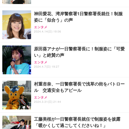
神田愛花、湾岸警察署1日警察署長就任！制服
姿に「似合う」の声
エンタメ
2024.4.14(日) 19:06
原田葵アナが一日警察署長に！制服姿に「可愛
い」と絶賛の声
エンタメ
2024.4.7(日) 19:27
村重杏奈、一日警察署長で浅草の街をパトロー
ル 交通安全もアピール
エンタメ
2024.3.31(日) 21:44
工藤美桜が一日警察署長就任で制服姿を披露
「暖かくして過ごしてくださいね！」