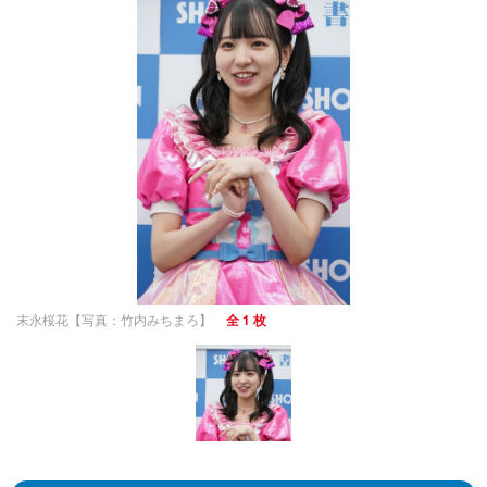
末永桜花【写真：竹内みちまろ】
全 1 枚