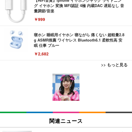
【HIFI音質】iphone イヤホンジャック ライトニン
グ イヤホン 変換 MFI認証 4極 内蔵DAC 遅延なし 音
量調節/音楽
￥999
寝ホン 睡眠用イヤホン 寝ながら 痛くない 超軽量2.8
g ASMR推薦 ワイヤレス Bluetooth6.1 柔軟性高 安
眠 仕事 ブルー
￥2,682
>> もっと見る
EIZO ビジネス向けプレミアムモニター | FlexScan
エレコム 有線キーボード メンブレン ブラック TK-F
外付けHDD 3TB ポータブルハードディスク USB3.0/
EV3240X-WT | 31.5型4K UHD・USB Type-C・ホワ
FCM01BK
2.0対応 超薄型
イト
￥980
￥3,999
￥105,595
EIZO ビジネス向けプレミアムモニター | FlexScan
エレコム ワイヤレスキーボード メンブレン 薄型 フ
外付けHDD 2TB ポータブルハードディスク USB3.0/
EV2740X-WT | 27.0型4K UHD・USB Type-C・ホワ
ルキーボード テンキー ブラック TK-FDM110TXBK
2.0対応 超薄型
関連ニュース
イト
￥1,700
￥3,999
￥109,572