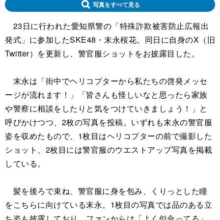
写真をすべて見る
23日に行われた愛知県警の「特殊詐欺被害防止広報出
発式」に参加したSKE48・末永桜花。同日に自身のX（旧
Twitter）を更新し、警官服ショットをお披露目した。
末永は「街中でヘリコプターから私たちの啓発メッセ
ージが流れます！」「皆さんも怪しいなと思ったら家族
や警察に相談をしたりと気をつけていきましょう！」と
呼びかけつつ、2枚の写真を投稿。いずれも末永の警官服
姿を収めたもので、1枚目はヘリコプターの前で撮影した
ショット、2枚目には警官服のウエストアップ写真を掲載
している。
髪を後ろで束ね、警官服に身を包み、くりっとした瞳
をこちらに向けている末永。1枚目の写真では品のある立
ち姿も披露しており、ファンからは「よく似合ってる」