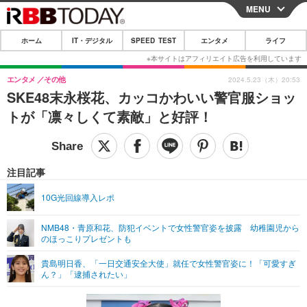
MENU
CLOSE
ホーム
IT・デジタル
SPEED TEST
エンタメ
ライフ
ホーム
IT・デジタル
エンタメ
その他
2024.5.23（木）20:53
SKE48末永桜花、カッコかわいい警官服ショッ
IT・デジタルTOP
スマートフォン
SPEED TEST
トが「凛々しくて素敵」と好評！
ネタ
ガジェット・ツール
エンタメ
ショッピング
その他
エンタメTOP
映画・ドラマ
ライフ
注目記事
韓流・K-POP
韓国・芸能
ライフTOP
グルメ
リリース一覧
10G光回線導入レポ
音楽
スポーツ
ペット
ショッピング
プッシュ通知の停止方法
NMB48・青原和花、防犯イベントで女性警官姿を披露 幼稚園児から
のほっこりプレゼントも
グラビア
ブログ
その他
貴島明日香、「一日交通安全大使」就任で女性警官姿に！「可愛すぎ
ショッピング
その他
ん？」「逮捕されたい」