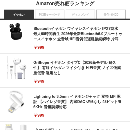
Amazon売れ筋ランキング
イヤホン
PC用キーボード
ディスプレイ
外付けHDD
Bluetoothイヤホン ワイヤレスイヤホン IPX7防水
最大60時間再生 2026年最新Bluetooth6.0ブルートゥ
ースイヤホン 全音域HIFI音質低遅延接続瞬時 片耳/
両耳 WEB会議/運動/ゲーム/通学通勤/スポーツ/音楽
￥999
用iPhone/Android対応 (002 black)
Grithope イヤホン タイプC【2026新モデル 耐久
性】 有線イヤホン マイク付き HiFi音質 ノイズ低減
重低音 遅延なし
￥949
Lightning to 3.5mm イヤホンジャック 変換 MFi認
証 【ハイレゾ音質】 内蔵DAC 遅延なし 48ビット/9
6KHz 音量調節対応
￥999