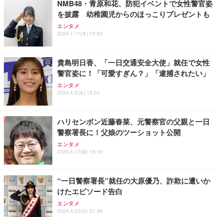
NMB48・青原和花、防犯イベントで女性警官姿
を披露 幼稚園児からのほっこりプレゼントも
【国内正規品】Keychron B1 Pro ウルトラスリム ワ
2TB/4TB 外付けハードディスク 外付け HDD テレビ
【純正品】27"ゲーミングモニター DualSense 充電
エンタメ
イヤレスキーボード、ZMKカスタマイズ、シザース
録画対応 超高速データ転送 2.5 インチ USB3.0 対応
2024.1.11(木) 15:52
フック付き（CFI-ZDM1J）
イッチ、2.4 GHz/Bluetooth 5.2/有線接続、ロングバ
Mac/PC/PS4/XBox 利用可能 スリム設計 携帯に便利
ッテリーライフ、Mac Windows Linux対応 (アイボ
￥49,979
￥5,544
￥5,999
リーホワイト（かな印字なし）, JISレイアウト)
貴島明日香、「一日交通安全大使」就任で女性
警官姿に！「可愛すぎん？」「逮捕されたい」
エレコム ワイヤレスキーボード マウスセット メン
【整備済み品】Dell E2724HS 27インチ 液晶モニタ
【Amazon.co.jp限定】【2年保証】外付けHDD 3.5
エンタメ
ブレン 薄型 フルキーボード ブラック TK-FDM110M
ー フルHD（1920×1080）VA 非光沢 HDMI/DisplayP
インチ 外付けハードディスク 静音 PC/Win/Mac/テ
2024.4.2(火) 15:01
BK
ort/VGA スピーカー内蔵 高さ調整 スイベル VESA対
レビ録画/デスクトップ/ラップトップ適用 (1)容量:50
応 ComfortView ビジネス向け
0GB)
￥2,240
￥15,800
￥5,999
ハリセンボン近藤春菜、元警察官の父親と一日
警察署長に！父娘のツーショット公開
エレコム ワイヤレスキーボード 静音 テンキー付 薄
【MiniLED/24.5inch/280Hz/FHD】GRAPHT THE S
【Amazon.co.jp限定】【2年保証】外付けHDD 3.5
型コンパクトサイズ Windows ChromeOS macOS
HOOTER Gaming Monitor 24” Essential ゲーミン
インチ 外付けハードディスク 静音 PC/Win/Mac/テ
エンタメ
対応 ブラック TK-QT30DMBK
グモニター QD 24.5インチ 1ms FHD 量子ドット 残
レビ録画/デスクトップ/ラップトップ適用 (3)容量:2T
2024.5.17(金) 18:16
像低減 (3年保証 | 輝点保証 | 日本メーカー)
B)
￥2,420
￥34,980
￥12,999
“一日警察署長”就任の大原優乃、詐欺に遭いか
けたエピソード告白
エンタメ
2024.4.23(火) 21:36