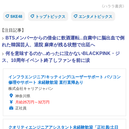
《ハララ書房》
SKE48
トップトピックス
エンタメトピックス
【注目記事】
>
BTSメンバーからの借金に飲酒運転...自粛中に脳出血で倒
れた韓国芸人、退院 麻痺が残る状態で出廷へ
>
何を意味するのか...めったに泣かないBLACKPINK・ジ
ス、10周年イベント終了しファンを前に涙
インフラエンジニア/キッティング/ユーザーサポート パソコン
修理やサポート 未経験歓迎 直行直帰あり
株式会社キャリアジャパン
神奈川県
月給25万円～32万円
正社員
クオリティエンジニアアシスタント未経験歓迎「正社員/土日