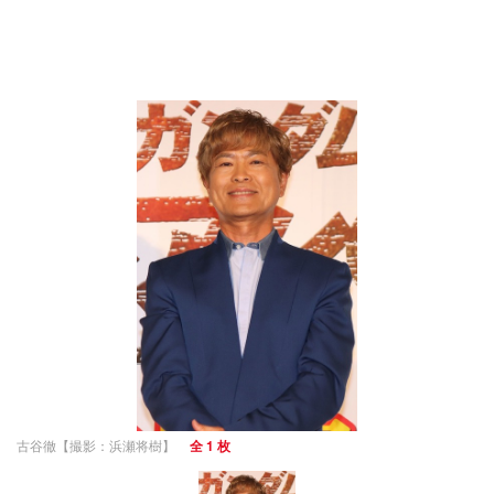
古谷徹【撮影：浜瀬将樹】
全 1 枚