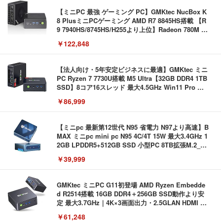
【ミニPC 最強 ゲーミング PC】GMKtec NucBox K
8 PlusミニPCゲーミング AMD R7 8845HS搭載 【R
9 7940HS/8745HS/H255より上位】Radeon 780M | 1
28GB DDR5拡張可能 32GB DDR5+1TB SSD |Oculi
￥122,848
nk・USB4.0×2 | Win11 Pro 5.1GHz | Win11 Pro | 8
K 4画面対応
【法人向け・5年安定ビジネスに最適】GMKtec ミニ
PC Ryzen 7 7730U搭載 M5 Ultra【32GB DDR4 1TB
SSD】8コア16スレッド 最大4.5GHz Win11 Pro 小
型PC 2.5G有線LAN Wi-Fi 6E BT5.2 8K3画面同時出
￥86,999
力 HDMI2.0/DP1.4/USB-C M.2 SSD 16TB拡張対応
コンパクト 静音ミニPC ゲーミングPC
【ミニpc 最新第12世代 N95 省電力 N97より高速】B
MAX ミニpc mini pc N95 4C/4T 15W 最大3.4GHz 1
2GB LPDDR5+512GB SSD 小型PC 8TB拡張M.2_N
VMe/SATA HDMI2.1/2画面出力 4K@60Hz 小型パソ
￥39,999
コン 高速2.4G/5GWi-Fi BT5.0 ギガビットLAN 静音
ミニパソコン B4Plus
GMKtec ミニPC G11初登場 AMD Ryzen Embedde
d R2514搭載 16GB DDR4＋256GB SSD動作より安
定 最大3.7GHz｜4K×3画面出力・2.5GLAN HDMI 2.
1/Type-C・Win11 Pro Mini PC USB3.2×4 企業・学
￥61,248
習向け 超小型 高性能 (16GB+256GB)