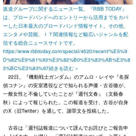
坂道グループに関するニュース一覧。『RBB TODAY』
は、ブロードバンドへのエントリーから活用までをカバ
ーした日本最大のブロードバンド情報サイト。その他、
エンタメや芸能、ＩＴ関連情報など幅広いジャンルを配
信する総合ニュースサイトです。
https://www.rbbtoday.com/special/4520/recent/%E5%9
D%82%E9%81%93%E3%82%B0%E3%83%AB%E3%8
3%BC%E3%83%97
続きを読む »
22日、『機動戦士ガンダム』のアムロ・レイや『名探
偵コナン』の安室透役などで知られる声優・古谷徹が、
一般女性と不倫していたことが『週刊文春』（文藝春
秋）によって報じられた。この報道を受け、古谷が自身
のX（旧Twitter）を通して、謝罪文を投稿した。
古谷は「週刊誌報道について謹んでお詫びとご報告申