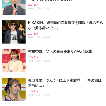
エンタメ
2024.3.7(木) 16:09
HIKAKIN、週刊誌の二股報道を謝罪「僕の至ら
ない振る舞いで…」
エンタメ
2024.1.23(火) 10:07
村重杏奈、父への暴言を涙ながらに謝罪
エンタメ
2023.10.7(土) 22:00
矢口真里、つんく♂に土下座謝罪！「その節は
本当に…」
エンタメ
2023.10.7(土) 6:59