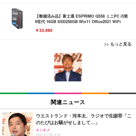
【整備済み品】富士通 ESPRIMO Q558 ミニPC i5第
9世代 16GB SSD256GB Win11 Office2021 WiFi
￥33,980
>> もっと見る
TITAN GAMING 【メーカー保証1年】【850W GOL
Bluetoothイヤホン ワイヤレスイヤホン IPX7防水
Juice=Juice Concert 2026 UP TO 11 MORE! MOR
D電源搭載】 ゲーミングPC デスクトップパソコン
最大60時間再生 2026年最新Bluetooth6.0ブルートゥ
E! (特典なし) [Blu-ray]
GeForce RTX 5060 Ryzen 7 5700X メモリ32GB NV
ースイヤホン 全音域HIFI音質低遅延接続瞬時 片耳/
Me SSD 2TB Windows 11 Home CX200M ブラック
両耳 WEB会議/運動/ゲーム/通学通勤/スポーツ/音楽
￥8,698
￥222,000
￥999
用iPhone/Android対応 (002 black)
TITAN GAMING 【メーカー保証1年】【850W GOL
Grithope イヤホン タイプC【2026新モデル 耐久
【Amazon.co.jp限定】「Juice=Juice Concert 202
D電源搭載】 ゲーミングPC デスクトップパソコン
性】 有線イヤホン マイク付き HiFi音質 ノイズ低減
6 UP TO 11 MORE！ MORE！」 - Juice＝Juice(L
関連ニュース
GeForce RTX 5060 Ryzen 7 5700X メモリ32GB NV
重低音 遅延なし
判ブロマイド5枚セット) [Blu-ray]
Me SSD 2TB Windows 11 Home CX200M ホワイト
￥222,000
￥949
￥11,000
ウエストランド・河本太、ラジオで生謝罪「こ
のたびはお騒がせしまして…」
【整備済み品】Lenovo ThinkCentre M75s Gen2 Ry
Lightning to 3.5mm イヤホンジャック 変換 MFi認
日下部ほたる どんどんやる気になる！日下部式学習
エンタメ
zen 5 PRO 3400G メモリ16GB SSD256GB Window
証 【ハイレゾ音質】 内蔵DAC 遅延なし 48ビット/9
法[DVD]
2024.5.1(水) 9:34