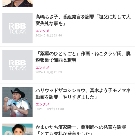
s11 Pro MS Office 2021 Type-C Wi-Fi Bluetooth D
6KHz 音量調節対応
VD搭載 デスクトップPC
￥4,620
￥37,760
￥999
高嶋ちさ子、番組発言を謝罪「祖父に対して大
変失礼な事を」
【整備済み品】 ゲーミングPC デスクトップ タワー
【HIFI音質】iphone イヤホンジャック ライトニン
King & Prince DOME TOUR 2026 ～STARRING～
エンタメ
型 UNITCOM biz-h 10世代 Core i7-10700 - RTX 406
グ イヤホン 変換 MFI認証 4極 内蔵DAC 遅延なし 音
(初回限定盤)(2枚組) [Blu-ray]
2024.5.8(水) 21:46
0 8G - 32GBメモリ - 大容量 SSD1.0TB - Windows
量調節/音楽
11 - ゲームPC - プロ仕様 マウスコンピュータ
￥6,807
￥169,800
￥999
『薬屋のひとりごと』作画・ねこクラゲ氏、脱
税報道で謝罪＆釈明
【整備済み品】Dell OptiPlex SFF Plus 7010 デスク
寝ホン 睡眠用イヤホン 寝ながら 痛くない 超軽量2.8
Aぇ! group LIVE TOUR 2025 D.N.A (初回盤)(2枚組)
トップPC Core i5-13500 DDR4 メモリ32GB SSD51
g ASMR推薦 ワイヤレス Bluetooth6.1 柔軟性高 安
エンタメ
[Blu-ray]
2GB+HDD1TB MS Office 2021 DisplayPort/HDMI U
眠 仕事 ブルー
2024.4.1(月) 20:33
SB3.2 有線LAN 省スペース ビジネスPC/Wi-Fi USB
￥5,981
￥114,800
￥2,682
アダプター付
ハリウッドザコシショウ、真木よう子モノマネ
動画を謝罪「やりすぎました」
エンタメ
2024.3.12(火) 14:30
かまいたち濱家隆一、薬剤師への発言を謝罪
「とても失礼な発言をした」