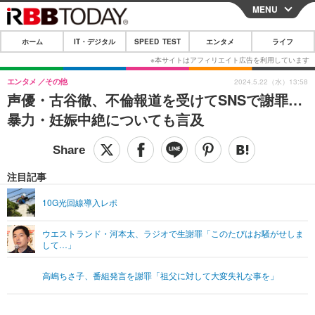
MENU
CLOSE
ホーム
IT・デジタル
SPEED TEST
エンタメ
ライフ
ホーム
IT・デジタル
エンタメ
その他
2024.5.22（水）13:58
声優・古谷徹、不倫報道を受けてSNSで謝罪…
IT・デジタルTOP
スマートフォン
SPEED TEST
暴力・妊娠中絶についても言及
ネタ
ガジェット・ツール
エンタメ
ショッピング
その他
エンタメTOP
映画・ドラマ
ライフ
注目記事
韓流・K-POP
韓国・芸能
ライフTOP
グルメ
リリース一覧
10G光回線導入レポ
音楽
スポーツ
ペット
ショッピング
プッシュ通知の停止方法
ウエストランド・河本太、ラジオで生謝罪「このたびはお騒がせしま
して…」
グラビア
ブログ
その他
ショッピング
その他
高嶋ちさ子、番組発言を謝罪「祖父に対して大変失礼な事を」