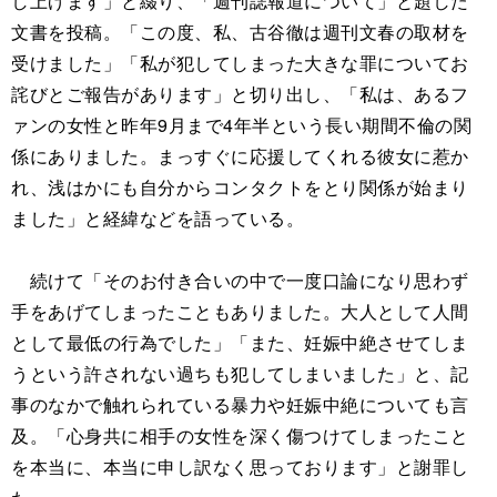
し上げます」と綴り、「週刊誌報道について」と題した
文書を投稿。「この度、私、古谷徹は週刊文春の取材を
受けました」「私が犯してしまった大きな罪についてお
詫びとご報告があります」と切り出し、「私は、あるフ
ァンの女性と昨年9月まで4年半という長い期間不倫の関
係にありました。まっすぐに応援してくれる彼女に惹か
れ、浅はかにも自分からコンタクトをとり関係が始まり
ました」と経緯などを語っている。
続けて「そのお付き合いの中で一度口論になり思わず
手をあげてしまったこともありました。大人として人間
として最低の行為でした」「また、妊娠中絶させてしま
うという許されない過ちも犯してしまいました」と、記
事のなかで触れられている暴力や妊娠中絶についても言
及。「心身共に相手の女性を深く傷つけてしまったこと
を本当に、本当に申し訳なく思っております」と謝罪し