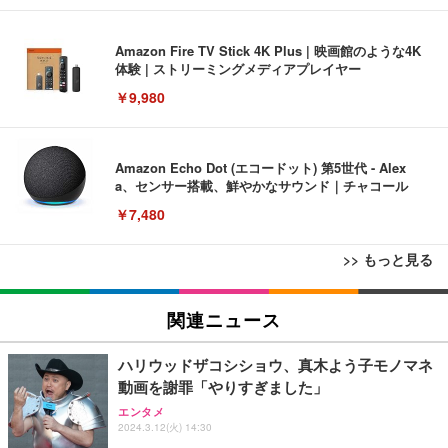
Amazon Fire TV Stick 4K Plus | 映画館のような4K
体験 | ストリーミングメディアプレイヤー
￥9,980
Amazon Echo Dot (エコードット) 第5世代 - Alex
a、センサー搭載、鮮やかなサウンド｜チャコール
￥7,480
>> もっと見る
[EdoErgo] オフィスチェア 椅子 テレワーク 疲れな
EIZO ビジネス向けプレミアムモニター | FlexScan
Amazonベーシック ペットシーツ 薄型 レギュラー 1
い 跳ね上げ式アームレスト コンパクト 約105度ロッ
EV3240X-WT | 31.5型4K UHD・USB Type-C・ホワ
関連ニュース
回使い捨て 無香料 ホワイト 300枚
キング pc 事務椅子 360度回転 座面昇降 強化ナイロ
イト
ン樹脂ベース 通気性メッシュ 在宅ワーク H-WY01
￥3,373
￥5,699
￥105,595
ハリウッドザコシショウ、真木よう子モノマネ
(黒網+黒枠+黒足)
動画を謝罪「やりすぎました」
エンタメ
EIZO ビジネス向けプレミアムモニター | FlexScan
SIHOO B100 オフィスチェア／デスクチェア メッシ
Amazonベーシック ペットシーツ 厚型 ワイド 42枚
2024.3.12(火) 14:30
EV2740X-WT | 27.0型4K UHD・USB Type-C・ホワ
ュチェア 人間工学 疲れない ブラック
x2袋(84枚) ホワイト(吸収面:ライトブルー)