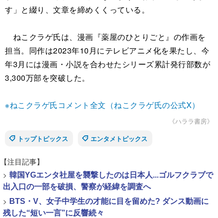
す」と綴り、文章を締めくくっている。
ねこクラゲ氏は、漫画『薬屋のひとりごと』の作画を
担当。同作は2023年10月にテレビアニメ化を果たし、今
年3月には漫画・小説を合わせたシリーズ累計発行部数が
3,300万部を突破した。
※ねこクラゲ氏コメント全文（ねこクラゲ氏の公式X）
《ハララ書房》
トップトピックス
エンタメトピックス
【注目記事】
>
韓国YGエンタ社屋を襲撃したのは日本人...ゴルフクラブで
出入口の一部を破損、警察が経緯を調査へ
>
BTS・V、女子中学生の才能に目を留めた? ダンス動画に
残した“短い一言”に反響続々