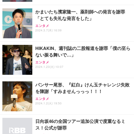
イト
￥27,999
￥3,234
￥109,572
かまいたち濱家隆一、薬剤師への発言を謝罪
「とても失礼な発言をした」
Sezlife オフィスチェア デスクチェア 疲れない テレ
エンタメ
【純正品】27"ゲーミングモニター DualSense 充電
ネオ・ルーライフ ネオ・オムツ L 中型犬用 26枚入
ワーク チェア 強化バックレスト 30度ロッキング機
2024.3.7(木) 16:09
フック付き（CFI-ZDM1J）
り 単品
能 人間工学 椅子 腰サポート 90度跳ね上げ式アーム
レスト 3Dヘッドレスト ハンガー付き 高反発クッシ
￥49,979
￥1,800
￥7,680
ョン PCチェア 通気性メッシュ ゲーミング/勉強/事
HIKAKIN、週刊誌の二股報道を謝罪「僕の至ら
務用 おしゃれ パソコンチェア (ブラック)
ない振る舞いで…」
Sezlife オフィスチェア デスクチェア 疲れない テレ
【整備済み品】Dell E2724HS 27インチ 液晶モニタ
Smart Basic(スマートベーシック) 【Amazon.co.jp
エンタメ
ワーク チェア 強化バックレスト 30度ロッキング機
ー フルHD（1920×1080）VA 非光沢 HDMI/DisplayP
限定】 Smart Basic アイリスオーヤマ ペットシーツ
2024.1.23(火) 10:07
能 人間工学 椅子 腰サポート 90度跳ね上げ式アーム
ort/VGA スピーカー内蔵 高さ調整 スイベル VESA対
超厚型 お徳用 ワイド 100枚入 (x 1) (ケース販売)
レスト 3Dヘッドレスト ハンガー付き 高反発クッシ
応 ComfortView ビジネス向け
￥7,680
￥15,800
￥3,670
ョン PCチェア 通気性メッシュ ゲーミング/勉強/事
パンサー尾形、『紅白』けん玉チャレンジ失敗
務用 おしゃれ パソコンチェア (ホワイト)
を陳謝「すみませんっっっ！！！
ANDWINT オフィスチェア デスクチェア 肘なし メ
【MiniLED/24.5inch/280Hz/FHD】GRAPHT THE S
アイリスオーヤマ ペットシーツ 超厚型 お徳用 レギ
エンタメ
ッシュ 通気性 ランバーサポート付き 腰サポート ガ
HOOTER Gaming Monitor 24” Essential ゲーミン
ュラー 200枚入【Amazon.co.jp限定】
2024.1.2(火) 19:50
ス圧無段階昇降 360度回転 キャスター付き コンパク
グモニター QD 24.5インチ 1ms FHD 量子ドット 残
ト 幅52×奥行58.5×高さ84～96cm テレワーク 在宅
像低減 (3年保証 | 輝点保証 | 日本メーカー)
￥3,731
￥4,139
￥34,980
勤務 ブラック
日向坂46の全国ツアー追加公演で度重なるミ
ス！公式が謝罪