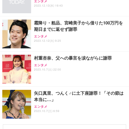
エンタメ
2023.12.13(水) 19:43
霜降り・粗品、宮崎美子から借りた100万円を
期日までに返せず謝罪
エンタメ
2023.12.12(火) 9:25
村重杏奈、父への暴言を涙ながらに謝罪
エンタメ
2023.10.7(土) 22:00
矢口真里、つんく♂に土下座謝罪！「その節は
本当に…」
エンタメ
2023.10.7(土) 6:59