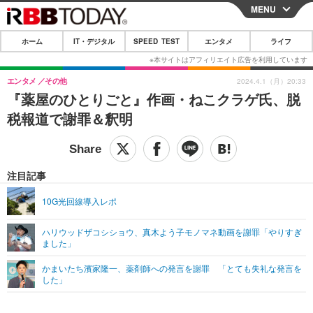
MENU
CLOSE
ホーム
IT・デジタル
SPEED TEST
エンタメ
ライフ
ホーム
IT・デジタル
エンタメ
その他
2024.4.1（月）20:33
『薬屋のひとりごと』作画・ねこクラゲ氏、脱
IT・デジタルTOP
スマートフォン
SPEED TEST
税報道で謝罪＆釈明
ネタ
ガジェット・ツール
エンタメ
ショッピング
その他
エンタメTOP
映画・ドラマ
ライフ
注目記事
韓流・K-POP
韓国・芸能
ライフTOP
グルメ
リリース一覧
10G光回線導入レポ
音楽
スポーツ
ペット
ショッピング
プッシュ通知の停止方法
ハリウッドザコシショウ、真木よう子モノマネ動画を謝罪「やりすぎ
ました」
グラビア
ブログ
その他
かまいたち濱家隆一、薬剤師への発言を謝罪 「とても失礼な発言を
ショッピング
その他
した」