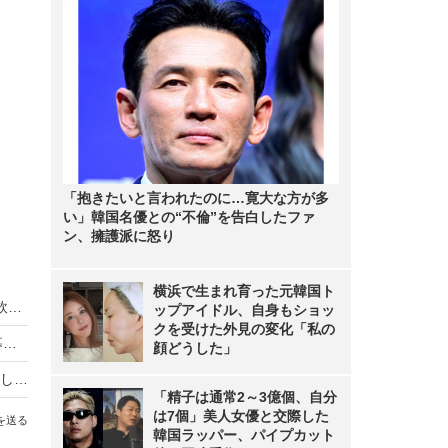
「抱きたいと言われたのに…寛大な方が多
い」韓国名優との“不倫”を告白したファ
ン、擁護派に怒り
横浜で生まれ育った元韓国ト
近江牛×クラフトビールを電車で満喫！一番搾り飲み放題も復活「近江ビア電2026」運行
ップアイドル、自身もショッ
クを受けた外見の変化「私の
HIKAKIN、熊本地震に2000万円を寄付 動画で募金方法を解説し支援を呼びかけ
顔どうした」
羽生結弦自らポーズを提案し撮影！完全撮り下ろし2027年度版カレンダーが発売決定！
「精子は通常2～3億個、自分
は7個」美人女優と交際した
を送る
韓国ラッパー、パイプカット