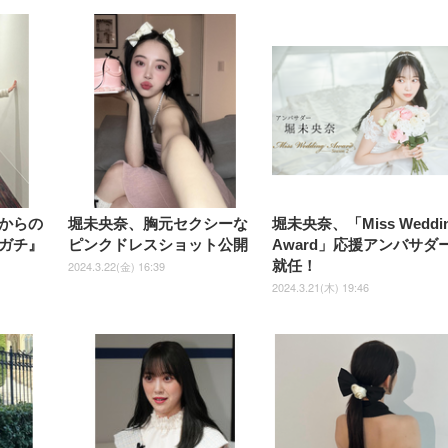
【整備済み品】Dell
【MiniLED/24.5inch/280Hz/
正品】27"ゲーミングモ
ANDWINT オフィスチ
アイリスオーヤマ ペ
Sezlife オフィスチェア デスク
ネオ・ルーライフ ネオ・オム
E2724HS 27インチ 液晶モ
Sezlife オフィスチェア デスク
Smart Basic(スマートベーシ
GRAPHT THE SHOOTER
ー DualSense 充電フッ
ア デスクチェア 肘なし
シーツ 超厚型 お徳用 
チェア 疲れない テレワーク
ツ L 中型犬用 26枚入り 単品
ニター フル
チェア 疲れない テレワーク
ック) 【Amazon.co.jp限定】
Gaming Monitor 24” Essential
き（CFI-ZDM1J）
ッシュ 通気性 ランバ
ュラー 200枚入
チェア 強化バックレスト 30
HD（1920×1080）VA 非光
チェア 強化バックレスト 30度
Smart Basic アイリスオーヤマ
ーミングモニター QD 24.5イ
ポート付き 腰サポート
【Amazon.co.jp限定】
￥1,800
￥15,800
￥34,980
9,979
度ロッキング機能 人間工学 椅
沢 HDMI/DisplayPort/VGA
ロッキング機能 人間工学 椅子
ペットシーツ 超厚型 お徳用
￥4,139
￥3,731
1ms FHD 量子ドット 残像低減
ス圧無段階昇降 360度
￥7,680
￥7,680
￥3,670
子 腰サポート 90度跳ね上げ
スピーカー内蔵 高さ調整 ス
腰サポート 90度跳ね上げ式ア
ワイド 100枚入 (x 1) (ケース
年保証 | 輝点保証 | 日本メーカ
転 キャスター付き コ
式アームレスト 3Dヘッドレス
イベル VESA対応
ームレスト 3Dヘッドレスト
販売)
クト 幅52×奥行58.5×
ト ハンガー付き 高反発クッシ
ComfortView ビジネス向け
ハンガー付き 高反発クッショ
84～96cm テレワーク
ョン PCチェア 通気性メッシ
ン PCチェア 通気性メッシュ
宅勤務 ブラック
ュ ゲーミング/勉強/事務用 お
ゲーミング/勉強/事務用 おし
しゃれ パソコンチェア (ブラ
ゃれ パソコンチェア (ホワイ
ック)
ト)
からの
堀未央奈、胸元セクシーな
堀未央奈、「Miss Weddi
ガチ』
ピンクドレスショット公開
Award」応援アンバサダ
就任！
2024.3.22(金) 16:39
2024.3.21(木) 19:46