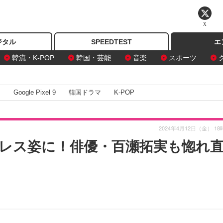
X
ジタル
SPEEDTEST
エ
韓流・K-POP
韓国・芸能
音楽
スポーツ
I
Google Pixel 9
韓国ドラマ
K-POP
2024年4月12日（金） 18
レス姿に！俳優・百瀬拓実も惚れ