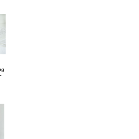
FHD】
ェ
ット
 メ
レギ
 ゲ
ーサ
ンチ
 ガ
 (3
回
ー)
ンパ
高さ
 在
ng
ー