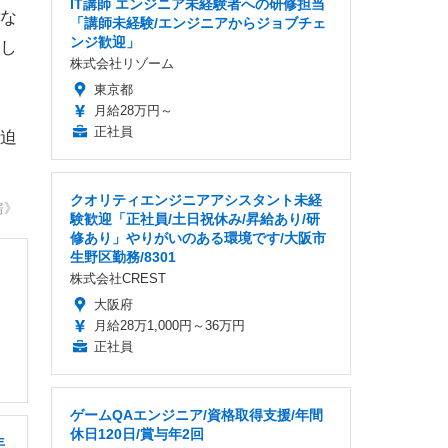
IT講師 エンジニア未経験者への研修担当
な
「講師未経験/エンジニアからジョブチェ
ンジ歓迎」
し
株式会社リゾーム
東京都
月給28万円～
正社員
迫
クオリティエンジニアアシスタント未経
房》
験歓迎「正社員/土日祝休み/昇給あり/研
修あり」やりがいのある環境です/大阪市
生野区勤務/8301
株式会社CREST
大阪府
月給28万1,000円～36万円
正社員
ゲームQAエンジニア/資格取得支援/年間
休日120日/賞与年2回
年