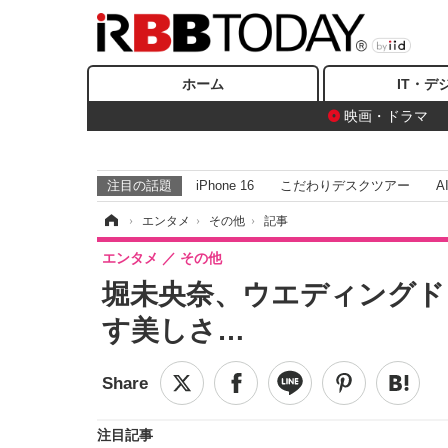
ホーム
IT・デ
映画・ドラマ
注目の話題
iPhone 16
こだわりデスクツアー
A
ホーム
›
エンタメ
›
その他
›
記事
エンタメ
その他
堀未央奈、ウエディングド
す美しさ…
注目記事