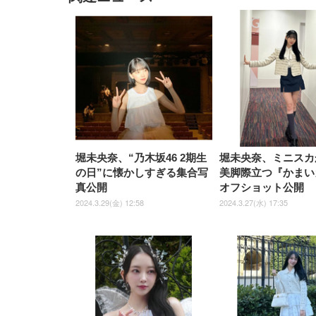
EIZO ビジネス向けプレミア
EIZO ビジネス向けプレミア
【純
[EdoErgo] オフィスチェア 椅
Amazonベーシック ペットシ
SIHOO B100 オフィスチェア
Amazonベーシック ペットシ
ムモニター | FlexScan
ムモニター | FlexScan
ニタ
子 テレワーク 疲れない 跳ね
ーツ 薄型 レギュラー 1回使い
／デスクチェア メッシュチェ
ーツ 厚型 ワイド 42枚x2袋(84
EV3240X-WT | 31.5型4K
EV2740X-WT | 27.0型4K
ク付
上げ式アームレスト コンパク
捨て 無香料 ホワイト 300枚
ア 人間工学 疲れない ブラッ
枚) ホワイト(吸収面:ライトブ
UHD・USB Type-C・ホワイ
UHD・USB Type-C・ホワイ
ト 約105度ロッキング pc 事務
￥105,595
￥109,572
ク
ルー)
￥4
ト
ト
￥5,699
￥3,373
￥27,999
￥3,234
椅子 360度回転 座面昇降 強化
ナイロン樹脂ベース 通気性メ
ッシュ 在宅ワーク H-
WY01(黒網+黒枠+黒足)
堀未央奈、“乃木坂46 2期生
堀未央奈、ミニスカ
の日”に懐かしすぎる集合写
美脚際立つ『かまい
真公開
オフショット公開
2024.3.29(金) 12:58
2024.3.27(水) 17:35