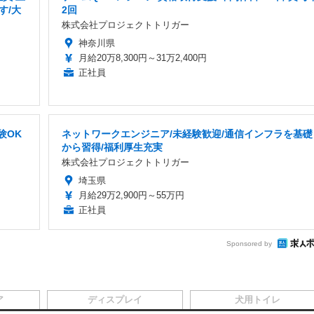
す/大
2回
株式会社プロジェクトトリガー
神奈川県
月給20万8,300円～31万2,400円
正社員
験OK
ネットワークエンジニア/未経験歓迎/通信インフラを基礎
から習得/福利厚生充実
株式会社プロジェクトトリガー
埼玉県
月給29万2,900円～55万円
正社員
Sponsored by
ア
ディスプレイ
犬用トイレ