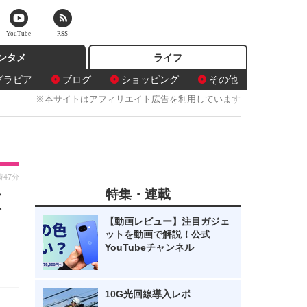
YouTube
RSS
ンタメ
ライフ
グラビア
ブログ
ショッピング
その他
※本サイトはアフィリエイト広告を利用しています
時47分
特集・連載
直
【動画レビュー】注目ガジェ
ットを動画で解説！公式
YouTubeチャンネル
10G光回線導入レポ