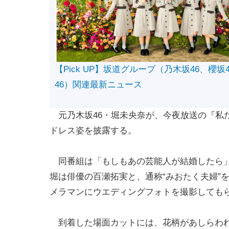
【Pick UP】坂道グループ（乃木坂46、櫻坂
46）関連最新ニュース
元乃木坂46・堀未央奈が、今夜放送の『私た
ドレス姿を披露する。
同番組は「もしもあの芸能人が結婚したら」
堀は俳優の百瀬拓実と、通称“みおたく夫婦”
メラマンにウエディングフォトを撮影しても
到着した場面カットには、花柄があしらわれ