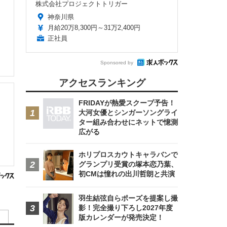
株式会社プロジェクトトリガー
神奈川県
月給20万8,300円～31万2,400円
正社員
Sponsored by
アクセスランキング
FRIDAYが熱愛スクープ予告！
大河女優とシンガーソングライ
ター組み合わせにネットで憶測
広がる
ホリプロスカウトキャラバンで
グランプリ受賞の塚本恋乃葉、
初CMは憧れの出川哲朗と共演
羽生結弦自らポーズを提案し撮
影！完全撮り下ろし2027年度
版カレンダーが発売決定！