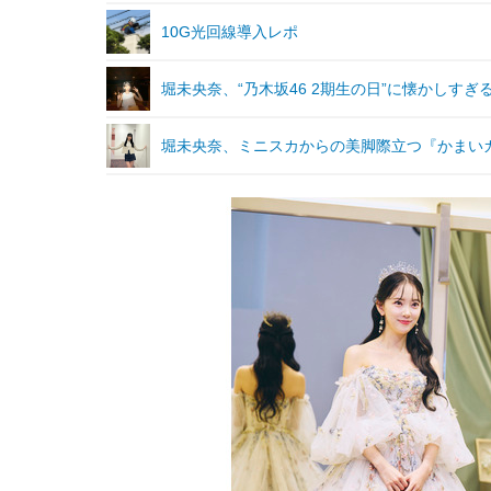
10G光回線導入レポ
堀未央奈、“乃木坂46 2期生の日”に懐かしすぎ
堀未央奈、ミニスカからの美脚際立つ『かまい