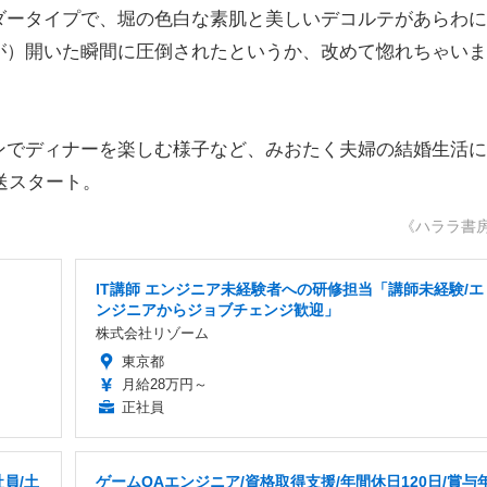
ダータイプで、堀の色白な素肌と美しいデコルテがあらわに
が）開いた瞬間に圧倒されたというか、改めて惚れちゃいま
でディナーを楽しむ様子など、みおたく夫婦の結婚生活に
送スタート。
《ハララ書
IT講師 エンジニア未経験者への研修担当「講師未経験/エ
ンジニアからジョブチェンジ歓迎」
株式会社リゾーム
東京都
月給28万円～
正社員
員/土
ゲームQAエンジニア/資格取得支援/年間休日120日/賞与