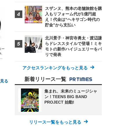
スザンヌ、熊本の老舗旅館を購
入もリフォーム代が1億円超
え！代金は“ヘキサゴン時代の
貯金”から支払い
北川景子・神宮寺勇太・渡辺謙
らドレススタイルで登場！ミキ
モトの新作ハイジュエリーをパ
エコー
xa、
リで発表
な
アクセスランキングをもっと見る
新着リリース一覧
と見る
集まれ、未来のミュージシャ
ン！TEENS BIG BAND
PROJECT 始動!
リリース一覧をもっと見る