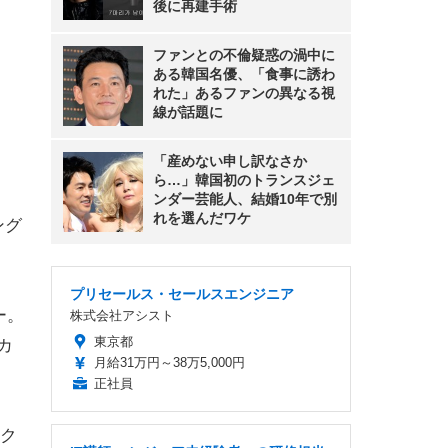
後に再建手術
ファンとの不倫疑惑の渦中に
ある韓国名優、「食事に誘わ
れた」あるファンの異なる視
線が話題に
「産めない申し訳なさか
ら…」韓国初のトランスジェ
ンダー芸能人、結婚10年で別
れを選んだワケ
ング
プリセールス・セールスエンジニア
ー。
株式会社アシスト
東京都
カ
月給31万円～38万5,000円
正社員
ク