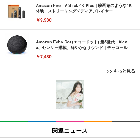
Amazon Fire TV Stick 4K Plus | 映画館のような4K
体験 | ストリーミングメディアプレイヤー
￥9,980
Amazon Echo Dot (エコードット) 第5世代 - Alex
a、センサー搭載、鮮やかなサウンド｜チャコール
￥7,480
>> もっと見る
[EdoErgo] オフィスチェア 椅子 テレワーク 疲れな
EIZO ビジネス向けプレミアムモニター | FlexScan
Amazonベーシック ペットシーツ 薄型 レギュラー 1
い 跳ね上げ式アームレスト コンパクト 約105度ロッ
EV3240X-WT | 31.5型4K UHD・USB Type-C・ホワ
回使い捨て 無香料 ホワイト 300枚
キング pc 事務椅子 360度回転 座面昇降 強化ナイロ
イト
ン樹脂ベース 通気性メッシュ 在宅ワーク H-WY01
￥3,373
￥5,699
￥105,595
(黒網+黒枠+黒足)
EIZO ビジネス向けプレミアムモニター | FlexScan
SIHOO B100 オフィスチェア／デスクチェア メッシ
Amazonベーシック ペットシーツ 厚型 ワイド 42枚
EV2740X-WT | 27.0型4K UHD・USB Type-C・ホワ
ュチェア 人間工学 疲れない ブラック
x2袋(84枚) ホワイト(吸収面:ライトブルー)
関連ニュース
イト
￥27,999
￥3,234
￥109,572