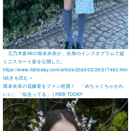
元乃木坂46の堀未央奈が、自身のインスタグラムで超
ミニスカート姿を公開した。
https://www.rbbtoday.com/article/2024/02/29/217493.htm
l
続きを読む »
堀未央奈の花嫁姿をファン絶賛！ 「めちゃくちゃかわ
いい」「似合ってる」 | RBB TODAY