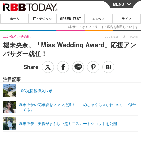
MENU
CLOSE
ホーム
IT・デジタル
SPEED TEST
エンタメ
ライフ
ホーム
IT・デジタル
エンタメ
その他
2024.3.21（木）19:46
堀未央奈、「Miss Wedding Award」応援アン
IT・デジタルTOP
スマートフォン
SPEED TEST
バサダー就任！
ネタ
ガジェット・ツール
エンタメ
ショッピング
その他
エンタメTOP
映画・ドラマ
ライフ
注目記事
韓流・K-POP
韓国・芸能
ライフTOP
グルメ
リリース一覧
10G光回線導入レポ
音楽
スポーツ
ペット
ショッピング
プッシュ通知の停止方法
堀未央奈の花嫁姿をファン絶賛！ 「めちゃくちゃかわいい」「似合
ってる」
グラビア
ブログ
その他
ショッピング
その他
堀未央奈、美脚がまぶしい超ミニスカートショットを公開