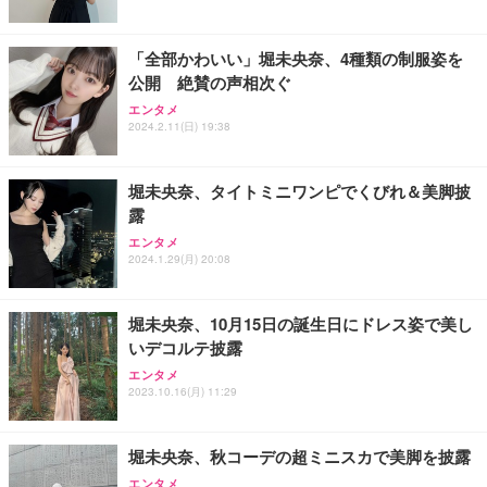
「全部かわいい」堀未央奈、4種類の制服姿を
公開 絶賛の声相次ぐ
エンタメ
2024.2.11(日) 19:38
堀未央奈、タイトミニワンピでくびれ＆美脚披
露
エンタメ
2024.1.29(月) 20:08
堀未央奈、10月15日の誕生日にドレス姿で美し
いデコルテ披露
エンタメ
2023.10.16(月) 11:29
堀未央奈、秋コーデの超ミニスカで美脚を披露
エンタメ