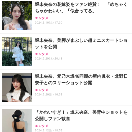
堀未央奈の花嫁姿をファン絶賛！ 「めちゃく
ちゃかわいい」「似合ってる」
Sezlife オフィスチェア デスクチェア 疲れない テレ
【純正品】27"ゲーミングモニター DualSense 充電
ネオ・ルーライフ ネオ・オムツ L 中型犬用 26枚入
エンタメ
ワーク チェア 強化バックレスト 30度ロッキング機
2024.3.16(土) 17:30
フック付き（CFI-ZDM1J）
り 単品
能 人間工学 椅子 腰サポート 90度跳ね上げ式アーム
レスト 3Dヘッドレスト ハンガー付き 高反発クッシ
￥49,979
￥1,800
￥7,680
ョン PCチェア 通気性メッシュ ゲーミング/勉強/事
堀未央奈、美脚がまぶしい超ミニスカートショ
務用 おしゃれ パソコンチェア (ブラック)
ットを公開
Sezlife オフィスチェア デスクチェア 疲れない テレ
【整備済み品】Dell E2724HS 27インチ 液晶モニタ
Smart Basic(スマートベーシック) 【Amazon.co.jp
エンタメ
ワーク チェア 強化バックレスト 30度ロッキング機
ー フルHD（1920×1080）VA 非光沢 HDMI/DisplayP
限定】 Smart Basic アイリスオーヤマ ペットシーツ
2024.2.29(木) 20:18
能 人間工学 椅子 腰サポート 90度跳ね上げ式アーム
ort/VGA スピーカー内蔵 高さ調整 スイベル VESA対
超厚型 お徳用 ワイド 100枚入 (x 1) (ケース販売)
レスト 3Dヘッドレスト ハンガー付き 高反発クッシ
応 ComfortView ビジネス向け
￥7,680
￥15,800
￥3,670
ョン PCチェア 通気性メッシュ ゲーミング/勉強/事
堀未央奈、元乃木坂46同期の新内眞衣・北野日
務用 おしゃれ パソコンチェア (ホワイト)
奈子とのスリーショット公開
ANDWINT オフィスチェア デスクチェア 肘なし メ
【MiniLED/24.5inch/280Hz/FHD】GRAPHT THE S
アイリスオーヤマ ペットシーツ 超厚型 お徳用 レギ
ッシュ 通気性 ランバーサポート付き 腰サポート ガ
HOOTER Gaming Monitor 24” Essential ゲーミン
エンタメ
ュラー 200枚入【Amazon.co.jp限定】
ス圧無段階昇降 360度回転 キャスター付き コンパク
グモニター QD 24.5インチ 1ms FHD 量子ドット 残
2024.2.26(月) 16:38
ト 幅52×奥行58.5×高さ84～96cm テレワーク 在宅
像低減 (3年保証 | 輝点保証 | 日本メーカー)
￥3,731
￥4,139
￥34,980
勤務 ブラック
「かわいすぎ！」堀未央奈、美背中ショットを
公開しファン歓喜
エンタメ
2024.2.12(月) 18:52