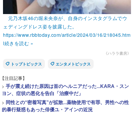
元乃木坂46の堀未央奈が、自身のインスタグラムでウ
ェディングドレス姿を披露した。
https://www.rbbtoday.com/article/2024/03/16/218045.htm
l
続きを読む »
《ハララ書房》
トップトピックス
エンタメトピックス
【注目記事】
>
手が震え続けた原因は首のヘルニアだった...KARA・スン
ヨン、症状の悪化を告白「治療中だ」
>
同性との“密着写真”が拡散...薬物使用で有罪、男性への性
的暴行疑惑もあった俳優ユ・アインの近況