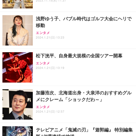
ス圧無段階昇降 360度回転 キャスター付き コンパク
グモニター QD 24.5インチ 1ms FHD 量子ドット 残
2023.11.15(水) 11:37
ト 幅52×奥行58.5×高さ84～96cm テレワーク 在宅
像低減 (3年保証 | 輝点保証 | 日本メーカー)
￥3,731
￥4,139
￥34,980
勤務 ブラック
浅野ゆう子、バブル時代はゴルフ大会にヘリで
移動
エンタメ
2024.1.21(日) 13:23
松下洸平、自身最大規模の全国ツアー開幕
エンタメ
2024.1.21(日) 13:19
加藤浩次、北海道出身・大泉洋のおすすめグル
メにクレーム「ショックだわ～」
エンタメ
2024.1.21(日) 12:57
テレビアニメ「鬼滅の刃」『遊郭編』 特別編集