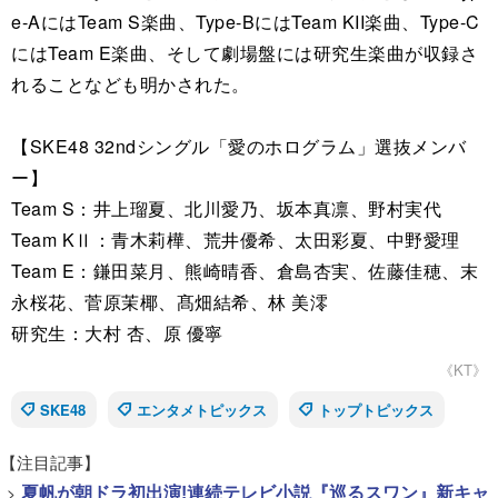
e-AにはTeam S楽曲、Type-BにはTeam KII楽曲、Type-C
にはTeam E楽曲、そして劇場盤には研究生楽曲が収録さ
れることなども明かされた。
【SKE48 32ndシングル「愛のホログラム」選抜メンバ
ー】
Team S：井上瑠夏、北川愛乃、坂本真凛、野村実代
Team KⅡ：青木莉樺、荒井優希、太田彩夏、中野愛理
Team E：鎌田菜月、熊崎晴香、倉島杏実、佐藤佳穂、末
永桜花、菅原茉椰、髙畑結希、林 美澪
研究生：大村 杏、原 優寧
《KT》
SKE48
エンタメトピックス
トップトピックス
【注目記事】
>
夏帆が朝ドラ初出演!連続テレビ小説『巡るスワン』新キャ