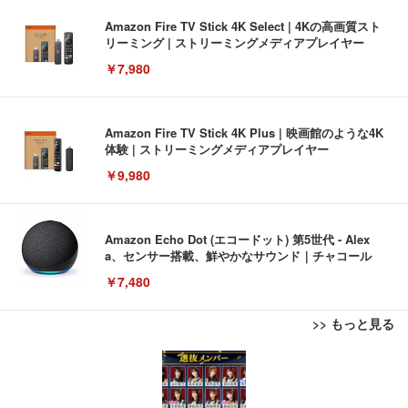
Amazon Fire TV Stick 4K Select | 4Kの高画質スト
リーミング | ストリーミングメディアプレイヤー
￥7,980
Amazon Fire TV Stick 4K Plus | 映画館のような4K
体験 | ストリーミングメディアプレイヤー
￥9,980
Amazon Echo Dot (エコードット) 第5世代 - Alex
a、センサー搭載、鮮やかなサウンド｜チャコール
￥7,480
>> もっと見る
[EdoErgo] オフィスチェア 椅子 テレワーク 疲れな
EIZO ビジネス向けプレミアムモニター | FlexScan
Amazonベーシック ペットシーツ 薄型 レギュラー 1
い 跳ね上げ式アームレスト コンパクト 約105度ロッ
EV3240X-WT | 31.5型4K UHD・USB Type-C・ホワ
回使い捨て 無香料 ホワイト 300枚
キング pc 事務椅子 360度回転 座面昇降 強化ナイロ
イト