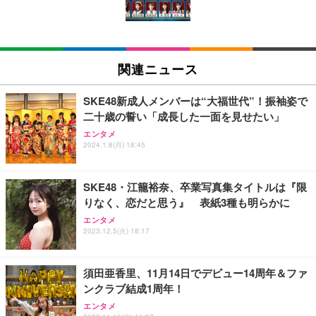
ン樹脂ベース 通気性メッシュ 在宅ワーク H-WY01
￥3,373
￥5,699
￥105,595
(黒網+黒枠+黒足)
EIZO ビジネス向けプレミアムモニター | FlexScan
SIHOO B100 オフィスチェア／デスクチェア メッシ
Amazonベーシック ペットシーツ 厚型 ワイド 42枚
EV2740X-WT | 27.0型4K UHD・USB Type-C・ホワ
ュチェア 人間工学 疲れない ブラック
x2袋(84枚) ホワイト(吸収面:ライトブルー)
関連ニュース
イト
￥27,999
￥3,234
￥109,572
SKE48新成人メンバーは“大福世代”！振袖姿で
二十歳の誓い「成長した一面を見せたい」
Sezlife オフィスチェア デスクチェア 疲れない テレ
【純正品】27"ゲーミングモニター DualSense 充電
ネオ・ルーライフ ネオ・オムツ L 中型犬用 26枚入
エンタメ
ワーク チェア 強化バックレスト 30度ロッキング機
2024.1.8(月) 18:45
フック付き（CFI-ZDM1J）
り 単品
能 人間工学 椅子 腰サポート 90度跳ね上げ式アーム
レスト 3Dヘッドレスト ハンガー付き 高反発クッシ
￥49,979
￥1,800
￥7,680
ョン PCチェア 通気性メッシュ ゲーミング/勉強/事
SKE48・江籠裕奈、卒業写真集タイトルは『限
務用 おしゃれ パソコンチェア (ブラック)
りなく、恋だと思う』 表紙3種も明らかに
Sezlife オフィスチェア デスクチェア 疲れない テレ
【整備済み品】Dell E2724HS 27インチ 液晶モニタ
Smart Basic(スマートベーシック) 【Amazon.co.jp
エンタメ
ワーク チェア 強化バックレスト 30度ロッキング機
ー フルHD（1920×1080）VA 非光沢 HDMI/DisplayP
限定】 Smart Basic アイリスオーヤマ ペットシーツ
2023.12.5(火) 18:17
能 人間工学 椅子 腰サポート 90度跳ね上げ式アーム
ort/VGA スピーカー内蔵 高さ調整 スイベル VESA対
超厚型 お徳用 ワイド 100枚入 (x 1) (ケース販売)
レスト 3Dヘッドレスト ハンガー付き 高反発クッシ
応 ComfortView ビジネス向け
￥7,680
￥15,800
￥3,670
ョン PCチェア 通気性メッシュ ゲーミング/勉強/事
須田亜香里、11月14日でデビュー14周年＆ファ
務用 おしゃれ パソコンチェア (ホワイト)
ンクラブ結成1周年！
ANDWINT オフィスチェア デスクチェア 肘なし メ
【MiniLED/24.5inch/280Hz/FHD】GRAPHT THE S
アイリスオーヤマ ペットシーツ 超厚型 お徳用 レギ
ッシュ 通気性 ランバーサポート付き 腰サポート ガ
HOOTER Gaming Monitor 24” Essential ゲーミン
エンタメ
ュラー 200枚入【Amazon.co.jp限定】