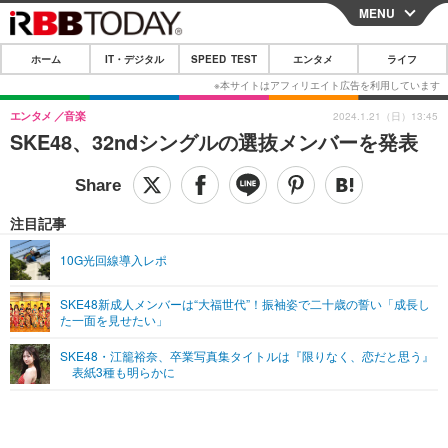
MENU
CLOSE
ホーム
IT・デジタル
SPEED TEST
エンタメ
ライフ
ホーム
IT・デジタル
エンタメ
音楽
2024.1.21（日）13:45
SKE48、32ndシングルの選抜メンバーを発表
IT・デジタルTOP
スマートフォン
SPEED TEST
ネタ
ガジェット・ツール
エンタメ
注目記事
ショッピング
その他
エンタメTOP
映画・ドラマ
ライフ
10G光回線導入レポ
韓流・K-POP
韓国・芸能
ライフTOP
グルメ
リリース一覧
SKE48新成人メンバーは“大福世代”！振袖姿で二十歳の誓い「成長し
音楽
スポーツ
ペット
ショッピング
た一面を見せたい」
プッシュ通知の停止方法
グラビア
ブログ
SKE48・江籠裕奈、卒業写真集タイトルは『限りなく、恋だと思う』
その他
表紙3種も明らかに
ショッピング
その他