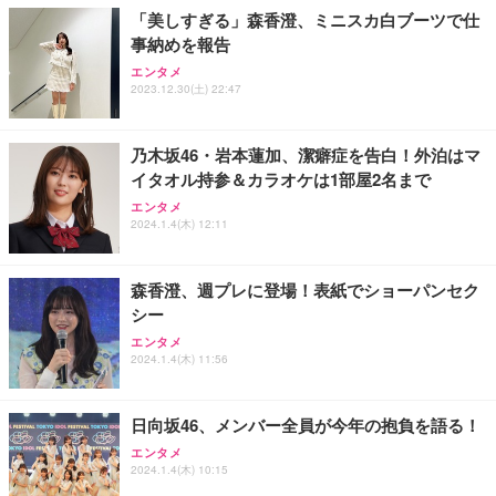
￥7,680
￥15,800
￥3,670
ョン PCチェア 通気性メッシュ ゲーミング/勉強/事
「美しすぎる」森香澄、ミニスカ白ブーツで仕
務用 おしゃれ パソコンチェア (ホワイト)
事納めを報告
ANDWINT オフィスチェア デスクチェア 肘なし メ
【MiniLED/24.5inch/280Hz/FHD】GRAPHT THE S
アイリスオーヤマ ペットシーツ 超厚型 お徳用 レギ
エンタメ
ッシュ 通気性 ランバーサポート付き 腰サポート ガ
HOOTER Gaming Monitor 24” Essential ゲーミン
ュラー 200枚入【Amazon.co.jp限定】
2023.12.30(土) 22:47
ス圧無段階昇降 360度回転 キャスター付き コンパク
グモニター QD 24.5インチ 1ms FHD 量子ドット 残
ト 幅52×奥行58.5×高さ84～96cm テレワーク 在宅
像低減 (3年保証 | 輝点保証 | 日本メーカー)
￥3,731
￥4,139
￥34,980
勤務 ブラック
乃木坂46・岩本蓮加、潔癖症を告白！外泊はマ
イタオル持参＆カラオケは1部屋2名まで
エンタメ
2024.1.4(木) 12:11
森香澄、週プレに登場！表紙でショーパンセク
シー
エンタメ
2024.1.4(木) 11:56
日向坂46、メンバー全員が今年の抱負を語る！
エンタメ
2024.1.4(木) 10:15