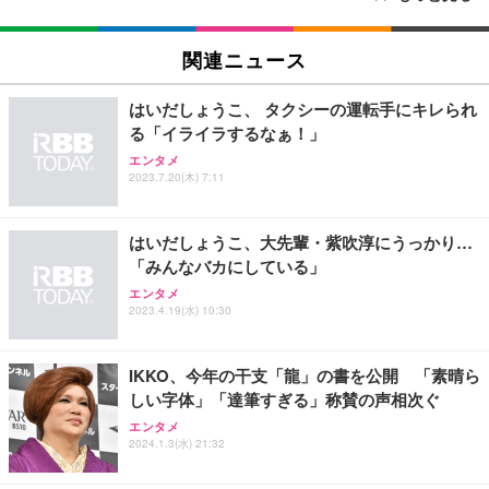
[EdoErgo] オフィスチェア 椅子 テレワーク 疲れな
EIZO ビジネス向けプレミアムモニター | FlexScan
Amazonベーシック ペットシーツ 薄型 レギュラー 1
い 跳ね上げ式アームレスト コンパクト 約105度ロッ
EV3240X-WT | 31.5型4K UHD・USB Type-C・ホワ
関連ニュース
回使い捨て 無香料 ホワイト 300枚
キング pc 事務椅子 360度回転 座面昇降 強化ナイロ
イト
ン樹脂ベース 通気性メッシュ 在宅ワーク H-WY01
￥3,373
￥5,699
￥105,595
はいだしょうこ、 タクシーの運転手にキレられ
(黒網+黒枠+黒足)
る「イライラするなぁ！」
エンタメ
EIZO ビジネス向けプレミアムモニター | FlexScan
SIHOO B100 オフィスチェア／デスクチェア メッシ
Amazonベーシック ペットシーツ 厚型 ワイド 42枚
2023.7.20(木) 7:11
EV2740X-WT | 27.0型4K UHD・USB Type-C・ホワ
ュチェア 人間工学 疲れない ブラック
x2袋(84枚) ホワイト(吸収面:ライトブルー)
イト
￥27,999
￥3,234
￥109,572
はいだしょうこ、大先輩・紫吹淳にうっかり…
「みんなバカにしている」
Sezlife オフィスチェア デスクチェア 疲れない テレ
エンタメ
【純正品】27"ゲーミングモニター DualSense 充電
ネオ・ルーライフ ネオ・オムツ L 中型犬用 26枚入
ワーク チェア 強化バックレスト 30度ロッキング機
2023.4.19(水) 10:30
フック付き（CFI-ZDM1J）
り 単品
能 人間工学 椅子 腰サポート 90度跳ね上げ式アーム
レスト 3Dヘッドレスト ハンガー付き 高反発クッシ
￥49,979
￥1,800
￥7,680
ョン PCチェア 通気性メッシュ ゲーミング/勉強/事
IKKO、今年の干支「龍」の書を公開 「素晴ら
務用 おしゃれ パソコンチェア (ブラック)
しい字体」「達筆すぎる」称賛の声相次ぐ
Sezlife オフィスチェア デスクチェア 疲れない テレ
【整備済み品】Dell E2724HS 27インチ 液晶モニタ
Smart Basic(スマートベーシック) 【Amazon.co.jp
エンタメ
ワーク チェア 強化バックレスト 30度ロッキング機
ー フルHD（1920×1080）VA 非光沢 HDMI/DisplayP
限定】 Smart Basic アイリスオーヤマ ペットシーツ
2024.1.3(水) 21:32
能 人間工学 椅子 腰サポート 90度跳ね上げ式アーム
ort/VGA スピーカー内蔵 高さ調整 スイベル VESA対
超厚型 お徳用 ワイド 100枚入 (x 1) (ケース販売)
レスト 3Dヘッドレスト ハンガー付き 高反発クッシ
応 ComfortView ビジネス向け