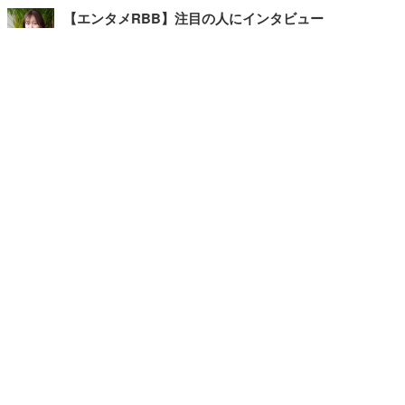
【エンタメRBB】注目の人にインタビュー
【坂道グループニュース】ーエンタメRBBー
今観るべきオススメ「韓国ドラマ」
快適デスクのヒントが満載！こだわりデスクツアー
【進化するオフィス】
記事
ホーム
›
エンタメ
›
ブログ
›
TOP