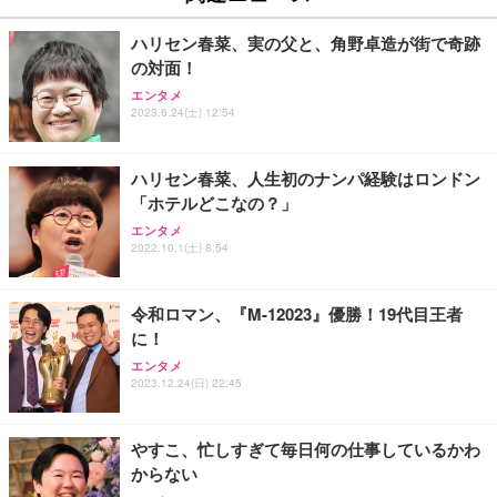
￥27,999
￥3,234
￥109,572
ハリセン春菜、実の父と、角野卓造が街で奇跡
の対面！
Sezlife オフィスチェア デスクチェア 疲れない テレ
【純正品】27"ゲーミングモニター DualSense 充電
ネオ・ルーライフ ネオ・オムツ L 中型犬用 26枚入
エンタメ
ワーク チェア 強化バックレスト 30度ロッキング機
2023.6.24(土) 12:54
フック付き（CFI-ZDM1J）
り 単品
能 人間工学 椅子 腰サポート 90度跳ね上げ式アーム
レスト 3Dヘッドレスト ハンガー付き 高反発クッシ
￥49,979
￥1,800
￥7,680
ョン PCチェア 通気性メッシュ ゲーミング/勉強/事
ハリセン春菜、人生初のナンパ経験はロンドン
務用 おしゃれ パソコンチェア (ブラック)
「ホテルどこなの？」
Sezlife オフィスチェア デスクチェア 疲れない テレ
【整備済み品】Dell E2724HS 27インチ 液晶モニタ
Smart Basic(スマートベーシック) 【Amazon.co.jp
エンタメ
ワーク チェア 強化バックレスト 30度ロッキング機
ー フルHD（1920×1080）VA 非光沢 HDMI/DisplayP
限定】 Smart Basic アイリスオーヤマ ペットシーツ
2022.10.1(土) 8:54
能 人間工学 椅子 腰サポート 90度跳ね上げ式アーム
ort/VGA スピーカー内蔵 高さ調整 スイベル VESA対
超厚型 お徳用 ワイド 100枚入 (x 1) (ケース販売)
レスト 3Dヘッドレスト ハンガー付き 高反発クッシ
応 ComfortView ビジネス向け
￥7,680
￥15,800
￥3,670
ョン PCチェア 通気性メッシュ ゲーミング/勉強/事
令和ロマン、『M-12023』優勝！19代目王者
務用 おしゃれ パソコンチェア (ホワイト)
に！
ANDWINT オフィスチェア デスクチェア 肘なし メ
【MiniLED/24.5inch/280Hz/FHD】GRAPHT THE S
アイリスオーヤマ ペットシーツ 超厚型 お徳用 レギ
ッシュ 通気性 ランバーサポート付き 腰サポート ガ
HOOTER Gaming Monitor 24” Essential ゲーミン
エンタメ
ュラー 200枚入【Amazon.co.jp限定】
ス圧無段階昇降 360度回転 キャスター付き コンパク
グモニター QD 24.5インチ 1ms FHD 量子ドット 残
2023.12.24(日) 22:45
ト 幅52×奥行58.5×高さ84～96cm テレワーク 在宅
像低減 (3年保証 | 輝点保証 | 日本メーカー)
￥3,731
￥4,139
￥34,980
勤務 ブラック
やすこ、忙しすぎて毎日何の仕事しているかわ
からない