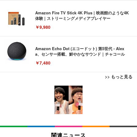
Amazon Fire TV Stick 4K Plus | 映画館のような4K
体験 | ストリーミングメディアプレイヤー
￥9,980
Amazon Echo Dot (エコードット) 第5世代 - Alex
a、センサー搭載、鮮やかなサウンド｜チャコール
￥7,480
>> もっと見る
[EdoErgo] オフィスチェア 椅子 テレワーク 疲れな
EIZO ビジネス向けプレミアムモニター | FlexScan
Amazonベーシック ペットシーツ 薄型 レギュラー 1
い 跳ね上げ式アームレスト コンパクト 約105度ロッ
EV3240X-WT | 31.5型4K UHD・USB Type-C・ホワ
回使い捨て 無香料 ホワイト 300枚
キング pc 事務椅子 360度回転 座面昇降 強化ナイロ
イト
ン樹脂ベース 通気性メッシュ 在宅ワーク H-WY01
￥3,373
￥5,699
￥105,595
(黒網+黒枠+黒足)
EIZO ビジネス向けプレミアムモニター | FlexScan
SIHOO B100 オフィスチェア／デスクチェア メッシ
Amazonベーシック ペットシーツ 厚型 ワイド 42枚
EV2740X-WT | 27.0型4K UHD・USB Type-C・ホワ
ュチェア 人間工学 疲れない ブラック
x2袋(84枚) ホワイト(吸収面:ライトブルー)
関連ニュース
イト