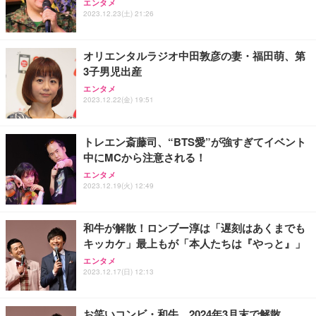
エンタメ
2023.12.23(土) 21:26
オリエンタルラジオ中田敦彦の妻・福田萌、第
3子男児出産
エンタメ
2023.12.22(金) 19:51
トレエン斎藤司、“BTS愛”が強すぎてイベント
中にMCから注意される！
エンタメ
2023.12.19(火) 12:49
和牛が解散！ロンブー淳は「遅刻はあくまでも
キッカケ」最上もが「本人たちは『やっと』」
エンタメ
2023.12.17(日) 12:13
お笑いコンビ・和牛、2024年3月末で解散