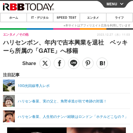
MENU
CLOSE
ホーム
IT・デジタル
SPEED TEST
エンタメ
ライフ
ホーム
IT・デジタル
エンタメ
その他
2023.12.27（水）11:03
ハリセンボン、年内で吉本興業を退社 ベッキ
IT・デジタルTOP
スマートフォン
SPEED TEST
ーら所属の「GATE」へ移籍
ネタ
ガジェット・ツール
エンタメ
ショッピング
その他
エンタメTOP
映画・ドラマ
ライフ
注目記事
韓流・K-POP
韓国・芸能
ライフTOP
グルメ
リリース一覧
10G光回線導入レポ
音楽
スポーツ
ペット
ショッピング
プッシュ通知の停止方法
ハリセン春菜、実の父と、角野卓造が街で奇跡の対面！
グラビア
ブログ
その他
ショッピング
その他
ハリセン春菜、人生初のナンパ経験はロンドン「ホテルどこなの？」