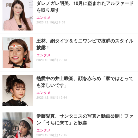
ダレノガレ明美、10月に盗まれたアルファード
を取り戻す
エンタメ
2023.12.19(火) 8:59
王林、網タイツ＆ミニワンピで抜群のスタイル
披露！
エンタメ
2023.12.18(月) 22:13
熱愛中の井上咲楽、顔を赤らめ「家ではとって
も楽しいです」
エンタメ
2023.12.18(月) 19:44
伊藤愛真、サンタコスの写真と動画公開！ファ
ン「うちに来て」と歓喜
エンタメ
2023.12.16(土) 19:15