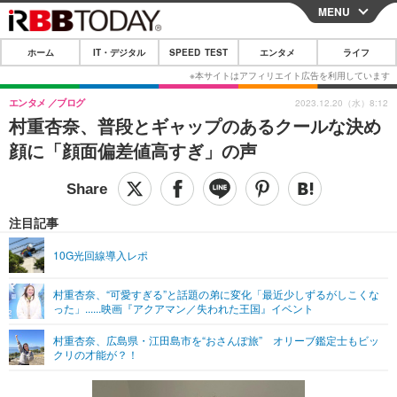
MENU
CLOSE
ホーム
IT・デジタル
SPEED TEST
エンタメ
ライフ
ホーム
IT・デジタル
エンタメ
ブログ
2023.12.20（水）8:12
村重杏奈、普段とギャップのあるクールな決め
IT・デジタルTOP
スマートフォン
SPEED TEST
顔に「顔面偏差値高すぎ」の声
ネタ
ガジェット・ツール
エンタメ
ショッピング
その他
エンタメTOP
映画・ドラマ
ライフ
注目記事
韓流・K-POP
韓国・芸能
ライフTOP
グルメ
リリース一覧
10G光回線導入レポ
音楽
スポーツ
ペット
ショッピング
プッシュ通知の停止方法
村重杏奈、“可愛すぎる”と話題の弟に変化「最近少しずるがしこくな
った」......映画『アクアマン／失われた王国』イベント
グラビア
ブログ
その他
村重杏奈、広島県・江田島市を“おさんぽ旅” オリーブ鑑定士もビッ
ショッピング
その他
クリの才能が？！