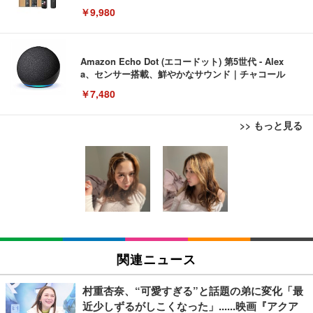
￥9,980
Amazon Echo Dot (エコードット) 第5世代 - Alex
a、センサー搭載、鮮やかなサウンド｜チャコール
￥7,480
>> もっと見る
[EdoErgo] オフィスチェア 椅子 テレワーク 疲れな
EIZO ビジネス向けプレミアムモニター | FlexScan
Amazonベーシック ペットシーツ 薄型 レギュラー 1
い 跳ね上げ式アームレスト コンパクト 約105度ロッ
EV3240X-WT | 31.5型4K UHD・USB Type-C・ホワ
回使い捨て 無香料 ホワイト 300枚
キング pc 事務椅子 360度回転 座面昇降 強化ナイロ
イト
ン樹脂ベース 通気性メッシュ 在宅ワーク H-WY01
￥3,373
￥5,699
￥105,595
(黒網+黒枠+黒足)
EIZO ビジネス向けプレミアムモニター | FlexScan
SIHOO B100 オフィスチェア／デスクチェア メッシ
Amazonベーシック ペットシーツ 厚型 ワイド 42枚
EV2740X-WT | 27.0型4K UHD・USB Type-C・ホワ
ュチェア 人間工学 疲れない ブラック
x2袋(84枚) ホワイト(吸収面:ライトブルー)
関連ニュース
イト
￥27,999
￥3,234
￥109,572
村重杏奈、“可愛すぎる”と話題の弟に変化「最
近少しずるがしこくなった」......映画『アクア