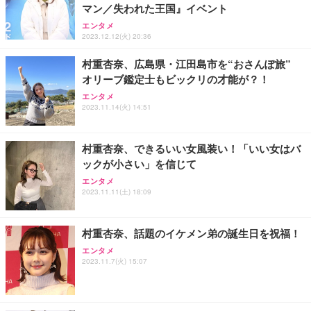
Sezlife オフィスチェア デスクチェア 疲れない テレ
マン／失われた王国』イベント
【純正品】27"ゲーミングモニター DualSense 充電
ネオ・ルーライフ ネオ・オムツ L 中型犬用 26枚入
ワーク チェア 強化バックレスト 30度ロッキング機
フック付き（CFI-ZDM1J）
り 単品
エンタメ
能 人間工学 椅子 腰サポート 90度跳ね上げ式アーム
2023.12.12(火) 20:36
レスト 3Dヘッドレスト ハンガー付き 高反発クッシ
￥49,979
￥1,800
￥7,680
ョン PCチェア 通気性メッシュ ゲーミング/勉強/事
村重杏奈、広島県・江田島市を“おさんぽ旅”
務用 おしゃれ パソコンチェア (ブラック)
オリーブ鑑定士もビックリの才能が？！
Sezlife オフィスチェア デスクチェア 疲れない テレ
【整備済み品】Dell E2724HS 27インチ 液晶モニタ
Smart Basic(スマートベーシック) 【Amazon.co.jp
ワーク チェア 強化バックレスト 30度ロッキング機
ー フルHD（1920×1080）VA 非光沢 HDMI/DisplayP
限定】 Smart Basic アイリスオーヤマ ペットシーツ
エンタメ
2023.11.14(火) 14:51
能 人間工学 椅子 腰サポート 90度跳ね上げ式アーム
ort/VGA スピーカー内蔵 高さ調整 スイベル VESA対
超厚型 お徳用 ワイド 100枚入 (x 1) (ケース販売)
レスト 3Dヘッドレスト ハンガー付き 高反発クッシ
応 ComfortView ビジネス向け
￥7,680
￥15,800
￥3,670
ョン PCチェア 通気性メッシュ ゲーミング/勉強/事
務用 おしゃれ パソコンチェア (ホワイト)
村重杏奈、できるいい女風装い！「いい女はバ
ックが小さい」を信じて
ANDWINT オフィスチェア デスクチェア 肘なし メ
【MiniLED/24.5inch/280Hz/FHD】GRAPHT THE S
アイリスオーヤマ ペットシーツ 超厚型 お徳用 レギ
ッシュ 通気性 ランバーサポート付き 腰サポート ガ
HOOTER Gaming Monitor 24” Essential ゲーミン
エンタメ
ュラー 200枚入【Amazon.co.jp限定】
ス圧無段階昇降 360度回転 キャスター付き コンパク
グモニター QD 24.5インチ 1ms FHD 量子ドット 残
2023.11.11(土) 18:09
ト 幅52×奥行58.5×高さ84～96cm テレワーク 在宅
像低減 (3年保証 | 輝点保証 | 日本メーカー)
￥3,731
￥4,139
￥34,980
勤務 ブラック
村重杏奈、話題のイケメン弟の誕生日を祝福！
エンタメ
2023.11.7(火) 15:07