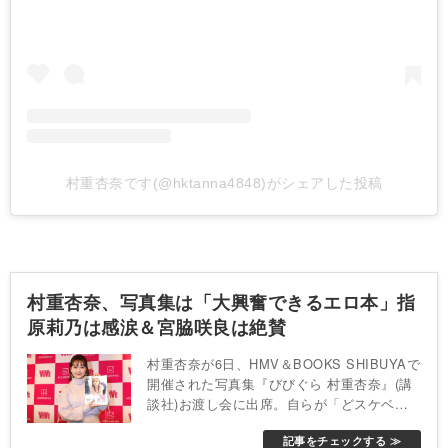
村重杏奈です(@hktanna4848)がシェアした投稿
村重杏奈、写真集は「大興奮できるエロ本」指
原莉乃は感涙＆宮脇咲良は絶賛
村重杏奈が6日、HMV＆BOOKS SHIBUYAで
開催された写真集『びびぐら 村重杏奈』(講
談社)お渡し会に出席。自らが「どスケベコ
ーデです。お尻のラインを出して、太ももも
記事をチェックする ≫
絶対領域を出して……デートに着ていきたい