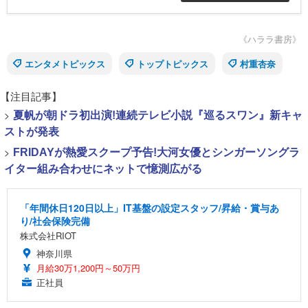
服で来ました」というロングブーツ＆ニット
のミニスカートで報道陣の前に姿を現した。
《ハララ書房》
エンタメトピックス
トップトピックス
村重杏奈
【注目記事】
>
夏帆が朝ドラ初出演!連続テレビ小説『巡るスワン』新キャ
ストが発表
>
FRIDAYが熱愛スクープ予告!大河女優とシンガーソングラ
イター組み合わせにネットで憶測広がる
「年間休日120日以上」IT基盤の設定スタッフ/昇給・賞与あ
り/社会保険完備
株式会社RIOT
神奈川県
月給30万1,200円～50万円
正社員