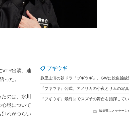
ブギウギ
VTR出演。連
語った。
ったのは、水川
の心境について
編集部にメッセージ
も別れがつらい