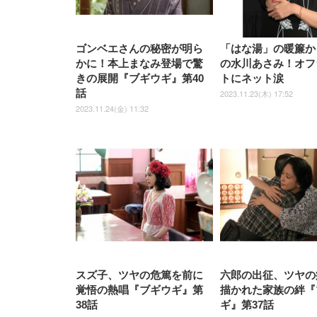
ゴンベエさんの秘密が明ら
「はな湯」の暖簾か
かに！本上まなみ登場で驚
の水川あさみ！オフ
きの展開『ブギウギ』第40
トにネット涙
話
2023.11.23(木) 17:52
2023.11.24(金) 11:32
スズ子、ツヤの危篤を前に
六郎の出征、ツヤの
覚悟の熱唱『ブギウギ』第
描かれた家族の絆『
38話
ギ』第37話