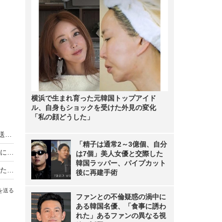
横浜で生まれ育った元韓国トップアイド
ル、自身もショックを受けた外見の変化
「私の顔どうした」
趣里主演の朝ドラ『ブギウギ』、GWに総集編放送決定！
「精子は通常2～3億個、自分
『ブギウギ』公式、アメリカの小夜とサムの写真に「元気でよかった」「幸せそう」
は7個」美人女優と交際した
韓国ラッパー、パイプカット
『ブギウギ』最終回でスズ子の舞台を指揮していた人物にネット驚き！
後に再建手術
を送る
ファンとの不倫疑惑の渦中に
ある韓国名優、「食事に誘わ
れた」あるファンの異なる視