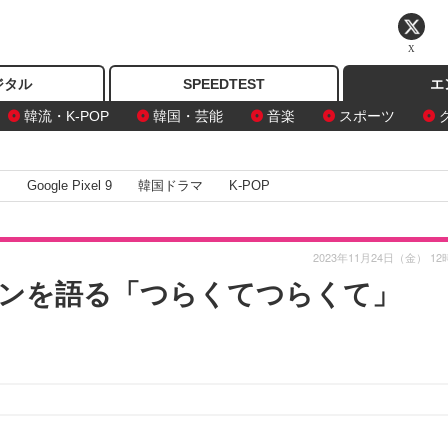
X
ジタル
SPEEDTEST
エ
韓流・K-POP
韓国・芸能
音楽
スポーツ
I
Google Pixel 9
韓国ドラマ
K-POP
2023年11月24日（金） 12
ンを語る「つらくてつらくて」