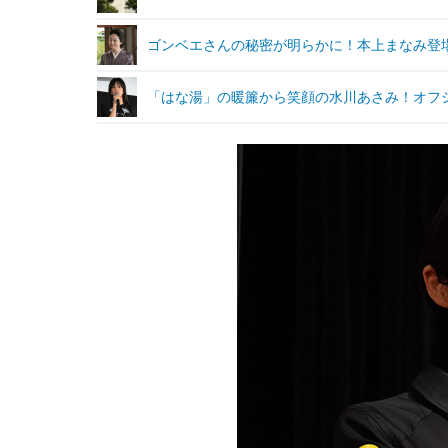
ゴンベエさんの秘密が明らかに！本上まなみ登
「はな湯」の暖簾から笑顔の水川あさみ！オフ