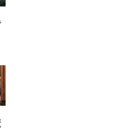
れ
は
ウ