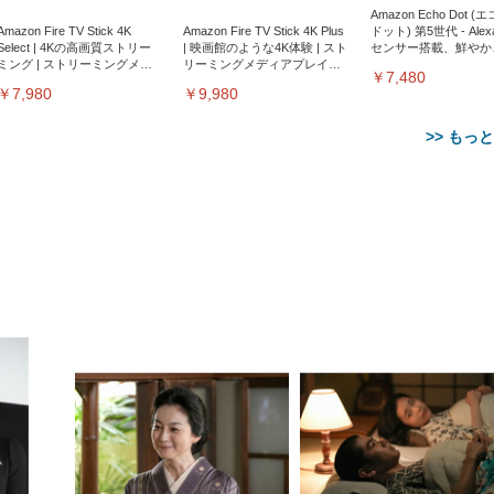
Amazon Echo Dot (
Amazon Fire TV Stick 4K
Amazon Fire TV Stick 4K Plus
ドット) 第5世代 - Ale
Select | 4Kの高画質ストリー
| 映画館のような4K体験 | スト
センサー搭載、鮮やか
ミング | ストリーミングメデ
リーミングメディアプレイヤ
サウンド｜チャコール
￥7,480
ィアプレイヤー
ー
￥7,980
￥9,980
>> もっ
【整備済み品】Dell
【MiniLED/24.5inch/280Hz/
正品】27"ゲーミングモ
ANDWINT オフィスチ
アイリスオーヤマ ペ
Sezlife オフィスチェア デスク
ネオ・ルーライフ ネオ・オム
E2724HS 27インチ 液晶モ
Sezlife オフィスチェア デスク
Smart Basic(スマートベーシ
GRAPHT THE SHOOTER
ー DualSense 充電フッ
ア デスクチェア 肘なし
シーツ 超厚型 お徳用 
チェア 疲れない テレワーク
ツ L 中型犬用 26枚入り 単品
ニター フル
チェア 疲れない テレワーク
ック) 【Amazon.co.jp限定】
Gaming Monitor 24” Essential
き（CFI-ZDM1J）
ッシュ 通気性 ランバ
ュラー 200枚入
チェア 強化バックレスト 30
HD（1920×1080）VA 非光
チェア 強化バックレスト 30度
Smart Basic アイリスオーヤマ
ーミングモニター QD 24.5イ
ポート付き 腰サポート
【Amazon.co.jp限定】
￥1,800
￥15,800
￥34,980
9,979
度ロッキング機能 人間工学 椅
沢 HDMI/DisplayPort/VGA
ロッキング機能 人間工学 椅子
ペットシーツ 超厚型 お徳用
￥4,139
￥3,731
1ms FHD 量子ドット 残像低減
ス圧無段階昇降 360度
￥7,680
￥7,680
￥3,670
子 腰サポート 90度跳ね上げ
スピーカー内蔵 高さ調整 ス
腰サポート 90度跳ね上げ式ア
ワイド 100枚入 (x 1) (ケース
年保証 | 輝点保証 | 日本メーカ
転 キャスター付き コ
式アームレスト 3Dヘッドレス
イベル VESA対応
ームレスト 3Dヘッドレスト
販売)
クト 幅52×奥行58.5×
ト ハンガー付き 高反発クッシ
ComfortView ビジネス向け
ハンガー付き 高反発クッショ
84～96cm テレワーク
ョン PCチェア 通気性メッシ
ン PCチェア 通気性メッシュ
宅勤務 ブラック
ュ ゲーミング/勉強/事務用 お
ゲーミング/勉強/事務用 おし