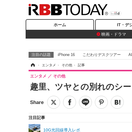
ホーム
IT・デ
映画・ドラマ
注目の話題
iPhone 16
こだわりデスクツアー
A
ホーム
›
エンタメ
›
その他
›
記事
エンタメ
その他
趣里、ツヤとの別れのシー
注目記事
10G光回線導入レポ