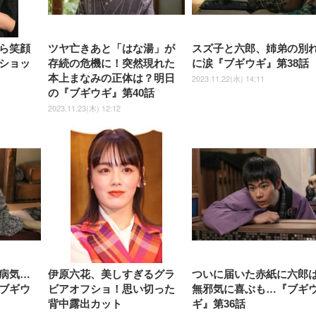
しゃれ パソコンチェア (ブラ
ゃれ パソコンチェア (ホワイ
ック)
ト)
ら笑顔
ツヤ亡きあと「はな湯」が
スズ子と六郎、姉弟の別
ショッ
存続の危機に！突然現れた
に涙『ブギウギ』第38話
本上まなみの正体は？明日
2023.11.22(水) 14:11
の『ブギウギ』第40話
2023.11.23(木) 12:12
病気…
伊原六花、美しすぎるグラ
ついに届いた赤紙に六郎
ブギウ
ビアオフショ！思い切った
無邪気に喜ぶも…『ブギ
背中露出カット
ギ』第36話