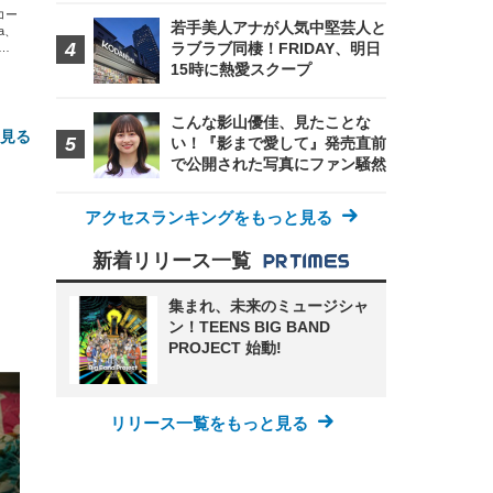
エコー
若手美人アナが人気中堅芸人と
xa、
ラブラブ同棲！FRIDAY、明日
な
15時に熱愛スクープ
こんな影山優佳、見たことな
と見る
い！『影まで愛して』発売直前
で公開された写真にファン騒然
アクセスランキングをもっと見る
新着リリース一覧
集まれ、未来のミュージシャ
ン！TEENS BIG BAND
FHD】
ェ
ット
PROJECT 始動!
 メ
レギ
 ゲ
ーサ
ンチ
 ガ
 (3
回
リリース一覧をもっと見る
ー)
ンパ
高さ
 在