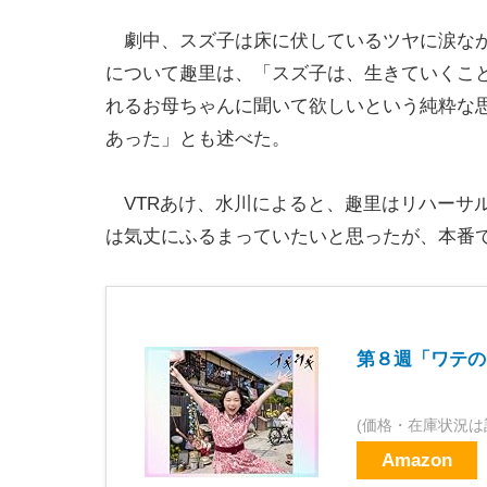
劇中、スズ子は床に伏しているツヤに涙なが
について趣里は、「スズ子は、生きていくこ
れるお母ちゃんに聞いて欲しいという純粋な
あった」とも述べた。
VTRあけ、水川によると、趣里はリハーサ
は気丈にふるまっていたいと思ったが、本番
第８週「ワテの
(価格・在庫状況は
Amazon