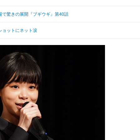
場で驚きの展開『ブギウギ』第40話
ショットにネット涙