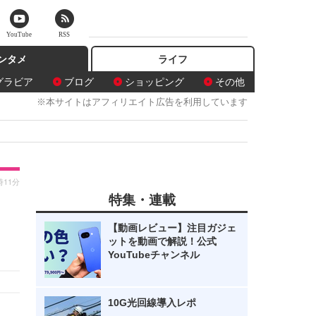
YouTube
RSS
ンタメ
ライフ
グラビア
ブログ
ショッピング
その他
※本サイトはアフィリエイト広告を利用しています
時11分
特集・連載
【動画レビュー】注目ガジェ
ットを動画で解説！公式
YouTubeチャンネル
10G光回線導入レポ