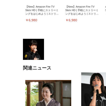
【New】Amazon Fire TV
【New】Amazon Fire TV
Stick HD | 手軽にストリーミ
Stick HD | 手軽にストリーミ
ングをはじめよう | ストリー
ングをはじめよう | ストリー
ミングメディアプレイヤー
ミングメディアプレイヤー
￥6,980
￥6,980
関連ニュース
EIZO ビジネス向けプレミア
EIZO ビジネス向けプレミア
【純
[EdoErgo] オフィスチェア 椅
Amazonベーシック ペットシ
SIHOO B100 オフィスチェア
Amazonベーシック ペットシ
ムモニター | FlexScan
ムモニター | FlexScan
ニタ
子 テレワーク 疲れない 跳ね
ーツ 薄型 レギュラー 1回使い
／デスクチェア メッシュチェ
ーツ 厚型 ワイド 42枚x2袋(84
EV3240X-WT | 31.5型4K
EV2740X-WT | 27.0型4K
ク付
上げ式アームレスト コンパク
捨て 無香料 ホワイト 300枚
ア 人間工学 疲れない ブラッ
枚) ホワイト(吸収面:ライトブ
UHD・USB Type-C・ホワイ
UHD・USB Type-C・ホワイ
ト 約105度ロッキング pc 事務
￥105,595
￥109,572
ク
ルー)
￥4
ト
ト
￥5,699
￥3,373
￥27,999
￥3,234
椅子 360度回転 座面昇降 強化
ナイロン樹脂ベース 通気性メ
ッシュ 在宅ワーク H-
WY01(黒網+黒枠+黒足)