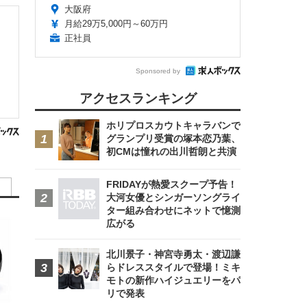
大阪府
月給29万5,000円～60万円
正社員
Sponsored by
アクセスランキング
ホリプロスカウトキャラバンで
グランプリ受賞の塚本恋乃葉、
初CMは憧れの出川哲朗と共演
FRIDAYが熱愛スクープ予告！
大河女優とシンガーソングライ
ター組み合わせにネットで憶測
広がる
北川景子・神宮寺勇太・渡辺謙
らドレススタイルで登場！ミキ
モトの新作ハイジュエリーをパ
リで発表