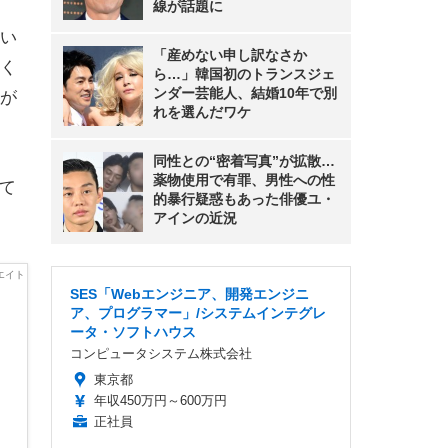
線が話題に
い
「産めない申し訳なさか
く
ら…」韓国初のトランスジェ
ンダー芸能人、結婚10年で別
が
れを選んだワケ
同性との“密着写真”が拡散…
薬物使用で有罪、男性への性
て
的暴行疑惑もあった俳優ユ・
アインの近況
SES「Webエンジニア、開発エンジニ
ア、プログラマー」/システムインテグレ
ータ・ソフトハウス
コンピュータシステム株式会社
東京都
年収450万円～600万円
正社員