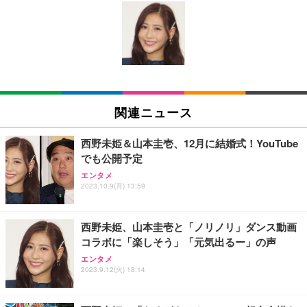
[EdoErgo] オフィスチェア 椅子 テレワーク 疲れな
EIZO ビジネス向けプレミアムモニター | FlexScan
Amazonベーシック ペットシーツ 薄型 レギュラー 1
い 跳ね上げ式アームレスト コンパクト 約105度ロッ
EV3240X-WT | 31.5型4K UHD・USB Type-C・ホワ
回使い捨て 無香料 ホワイト 300枚
キング pc 事務椅子 360度回転 座面昇降 強化ナイロ
イト
ン樹脂ベース 通気性メッシュ 在宅ワーク H-WY01
￥3,373
￥5,699
￥105,595
(黒網+黒枠+黒足)
EIZO ビジネス向けプレミアムモニター | FlexScan
SIHOO B100 オフィスチェア／デスクチェア メッシ
Amazonベーシック ペットシーツ 厚型 ワイド 42枚
EV2740X-WT | 27.0型4K UHD・USB Type-C・ホワ
ュチェア 人間工学 疲れない ブラック
x2袋(84枚) ホワイト(吸収面:ライトブルー)
関連ニュース
イト
￥27,999
￥3,234
￥109,572
西野未姫＆山本圭壱、12月に結婚式！YouTube
でも公開予定
Sezlife オフィスチェア デスクチェア 疲れない テレ
【純正品】27"ゲーミングモニター DualSense 充電
ネオ・ルーライフ ネオ・オムツ L 中型犬用 26枚入
エンタメ
ワーク チェア 強化バックレスト 30度ロッキング機
2023.10.9(月) 13:59
フック付き（CFI-ZDM1J）
り 単品
能 人間工学 椅子 腰サポート 90度跳ね上げ式アーム
レスト 3Dヘッドレスト ハンガー付き 高反発クッシ
￥49,979
￥1,800
￥7,680
ョン PCチェア 通気性メッシュ ゲーミング/勉強/事
西野未姫、山本圭壱と「ノリノリ」ダンス動画
務用 おしゃれ パソコンチェア (ブラック)
コラボに「楽しそう」「元気出るー」の声
Sezlife オフィスチェア デスクチェア 疲れない テレ
【整備済み品】Dell E2724HS 27インチ 液晶モニタ
Smart Basic(スマートベーシック) 【Amazon.co.jp
エンタメ
ワーク チェア 強化バックレスト 30度ロッキング機
ー フルHD（1920×1080）VA 非光沢 HDMI/DisplayP
限定】 Smart Basic アイリスオーヤマ ペットシーツ
2023.9.12(火) 18:14
能 人間工学 椅子 腰サポート 90度跳ね上げ式アーム
ort/VGA スピーカー内蔵 高さ調整 スイベル VESA対
超厚型 お徳用 ワイド 100枚入 (x 1) (ケース販売)
レスト 3Dヘッドレスト ハンガー付き 高反発クッシ
応 ComfortView ビジネス向け
￥7,680
￥15,800
￥3,670
ョン PCチェア 通気性メッシュ ゲーミング/勉強/事