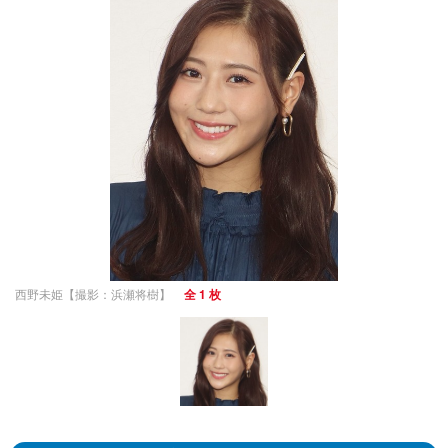
西野未姫【撮影：浜瀬将樹】
全 1 枚