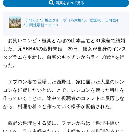
写真をすべて見る
【Pick UP】坂道グループ（乃木坂46、櫻坂46、日向坂4
6）関連最新ニュース
お笑いコンビ・極楽とんぼの山本圭壱と31歳差で結婚
した、元AKB48の西野未姫。29日、彼女が自身のインス
タグラムを更新し、自宅のキッチンからライブ配信を行
った。
エプロン姿で登場した西野は、家に届いた大量のレン
コンを消費したいとのことで、レンコンを使った料理を
作っていくことに。途中で視聴者のコメントに反応しな
がら、料理を着々と作っていく様子が配信された。
西野の料理をする姿に、ファンからは「料理手際い
い！ベテラン主婦みたい」「未姫ちゃんが料理作るとこ