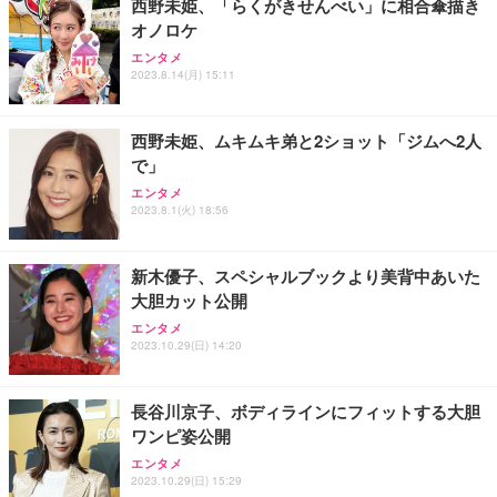
西野未姫、「らくがきせんべい」に相合傘描き
務用 おしゃれ パソコンチェア (ホワイト)
オノロケ
ANDWINT オフィスチェア デスクチェア 肘なし メ
【MiniLED/24.5inch/280Hz/FHD】GRAPHT THE S
アイリスオーヤマ ペットシーツ 超厚型 お徳用 レギ
ッシュ 通気性 ランバーサポート付き 腰サポート ガ
HOOTER Gaming Monitor 24” Essential ゲーミン
エンタメ
ュラー 200枚入【Amazon.co.jp限定】
ス圧無段階昇降 360度回転 キャスター付き コンパク
グモニター QD 24.5インチ 1ms FHD 量子ドット 残
2023.8.14(月) 15:11
ト 幅52×奥行58.5×高さ84～96cm テレワーク 在宅
像低減 (3年保証 | 輝点保証 | 日本メーカー)
￥3,731
￥4,139
￥34,980
勤務 ブラック
西野未姫、ムキムキ弟と2ショット「ジムへ2人
で」
エンタメ
2023.8.1(火) 18:56
新木優子、スペシャルブックより美背中あいた
大胆カット公開
エンタメ
2023.10.29(日) 14:20
長谷川京子、ボディラインにフィットする大胆
ワンピ姿公開
エンタメ
2023.10.29(日) 15:29