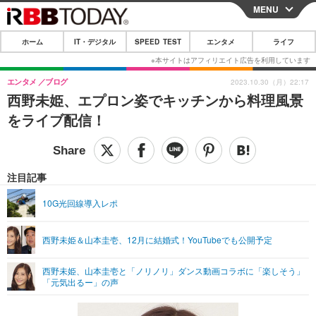
MENU
CLOSE
ホーム
IT・デジタル
SPEED TEST
エンタメ
ライフ
ホーム
IT・デジタル
エンタメ
ブログ
2023.10.30（月）22:17
西野未姫、エプロン姿でキッチンから料理風景
IT・デジタルTOP
スマートフォン
SPEED TEST
をライブ配信！
ネタ
ガジェット・ツール
エンタメ
ショッピング
その他
エンタメTOP
映画・ドラマ
ライフ
注目記事
韓流・K-POP
韓国・芸能
ライフTOP
グルメ
リリース一覧
10G光回線導入レポ
音楽
スポーツ
ペット
ショッピング
プッシュ通知の停止方法
西野未姫＆山本圭壱、12月に結婚式！YouTubeでも公開予定
グラビア
ブログ
その他
西野未姫、山本圭壱と「ノリノリ」ダンス動画コラボに「楽しそう」
ショッピング
その他
「元気出るー」の声