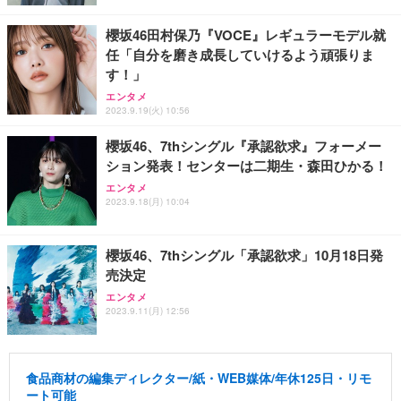
櫻坂46田村保乃『VOCE』レギュラーモデル就
任「自分を磨き成長していけるよう頑張りま
す！」
エンタメ
2023.9.19(火) 10:56
櫻坂46、7thシングル『承認欲求』フォーメー
ション発表！センターは二期生・森田ひかる！
エンタメ
2023.9.18(月) 10:04
櫻坂46、7thシングル「承認欲求」10月18日発
売決定
エンタメ
2023.9.11(月) 12:56
食品商材の編集ディレクター/紙・WEB媒体/年休125日・リモ
ート可能