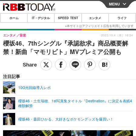
MENU
CLOSE
ホーム
IT・デジタル
SPEED TEST
エンタメ
ライフ
ホーム
IT・デジタル
エンタメ
音楽
2023.10.4（水）16:24
櫻坂46、7thシングル『承認欲求』商品概要解
IT・デジタルTOP
スマートフォン
SPEED TEST
禁！新曲「マモリビト」MVプレミア公開も
ネタ
ガジェット・ツール
エンタメ
ショッピング
その他
エンタメTOP
映画・ドラマ
ライフ
注目記事
韓流・K-POP
韓国・芸能
ライフTOP
グルメ
リリース一覧
10G光回線導入レポ
音楽
スポーツ
ペット
ショッピング
プッシュ通知の停止方法
櫻坂46・土生瑞穂、1st写真集タイトル『Destination』に決定＆表紙4
種類解禁
グラビア
ブログ
その他
ショッピング
その他
櫻坂46・森田ひかる、大好きなポケモングッズを爆買い！