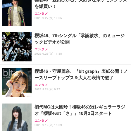
務用 おしゃれ パソコンチェア (ブラック)
を爆買い！
Sezlife オフィスチェア デスクチェア 疲れない テレ
【整備済み品】Dell E2724HS 27インチ 液晶モニタ
Smart Basic(スマートベーシック) 【Amazon.co.jp
エンタメ
ワーク チェア 強化バックレスト 30度ロッキング機
ー フルHD（1920×1080）VA 非光沢 HDMI/DisplayP
限定】 Smart Basic アイリスオーヤマ ペットシーツ
2023.9.27(水) 10:05
能 人間工学 椅子 腰サポート 90度跳ね上げ式アーム
ort/VGA スピーカー内蔵 高さ調整 スイベル VESA対
超厚型 お徳用 ワイド 100枚入 (x 1) (ケース販売)
レスト 3Dヘッドレスト ハンガー付き 高反発クッシ
応 ComfortView ビジネス向け
￥7,680
￥15,800
￥3,670
ョン PCチェア 通気性メッシュ ゲーミング/勉強/事
櫻坂46、7thシングル「承認欲求」のミュージ
務用 おしゃれ パソコンチェア (ホワイト)
ックビデオが公開
ANDWINT オフィスチェア デスクチェア 肘なし メ
【MiniLED/24.5inch/280Hz/FHD】GRAPHT THE S
アイリスオーヤマ ペットシーツ 超厚型 お徳用 レギ
ッシュ 通気性 ランバーサポート付き 腰サポート ガ
HOOTER Gaming Monitor 24” Essential ゲーミン
エンタメ
ュラー 200枚入【Amazon.co.jp限定】
ス圧無段階昇降 360度回転 キャスター付き コンパク
グモニター QD 24.5インチ 1ms FHD 量子ドット 残
2023.9.26(火) 11:38
ト 幅52×奥行58.5×高さ84～96cm テレワーク 在宅
像低減 (3年保証 | 輝点保証 | 日本メーカー)
￥3,731
￥4,139
￥34,980
勤務 ブラック
櫻坂46・守屋麗奈、『blt graph』表紙公開！ノ
ースリーブトップス＆大人な表情で魅了
エンタメ
2023.9.21(木) 9:27
初代MCは大園玲！櫻坂46の冠レギュラーラジ
オ『櫻坂46の「さ」』10月2日スタート
エンタメ
2023.9.19(火) 15:09