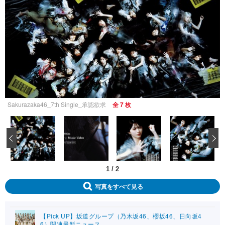
Sakurazaka46_7th Single_承認欲求
全 7 枚
‹
1
/
2
写真をすべて見る
【Pick UP】坂道グループ（乃木坂46、櫻坂46、日向坂4
6）関連最新ニュース