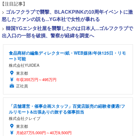
【注目記事】
>
ゴルフクラブで襲撃、BLACKPINKの10周年イベントに激
怒したファンの説も...YG本社で女性が暴れる
>
韓国YGエンタ社屋を襲撃したのは日本人...ゴルフクラブで
出入口の一部を破損、警察が経緯を調査へ
食品商材の編集ディレクター/紙・WEB媒体/年休125日・リモ
ート可能
株式会社YUIDEA
東京都
年収355万円～495万円
正社員
「店舗運営・催事企画スタッフ」百貨店販売の経験者優遇!フ
ルリモート&出張ありの旅する催事担当
株式会社クレイブ
東京都
月給27万5,000円～40万9,500円