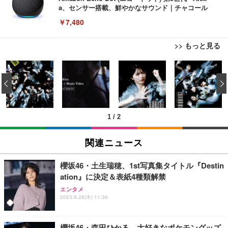
a、センサー搭載、鮮やかなサウンド｜チャコール
￥7,480
>> もっと見る
[EdoErgo] オフィスチェア 椅子 テレワーク 疲れな
EIZO ビジネス向けプレミアムモニター | FlexScan
Amazonベーシック ペットシーツ 薄型 レギュラー 1
い 跳ね上げ式アームレスト コンパクト 約105度ロッ
EV3240X-WT | 31.5型4K UHD・USB Type-C・ホワ
‹
回使い捨て 無香料 ホワイト 300枚
キング pc 事務椅子 360度回転 座面昇降 強化ナイロ
イト
ン樹脂ベース 通気性メッシュ 在宅ワーク H-WY01
￥3,373
￥5,699
￥105,595
(黒網+黒枠+黒足)
1
/
2
EIZO ビジネス向けプレミアムモニター | FlexScan
SIHOO B100 オフィスチェア／デスクチェア メッシ
Amazonベーシック ペットシーツ 厚型 ワイド 42枚
EV2740X-WT | 27.0型4K UHD・USB Type-C・ホワ
ュチェア 人間工学 疲れない ブラック
x2袋(84枚) ホワイト(吸収面:ライトブルー)
関連ニュース
イト
￥27,999
￥3,234
￥109,572
櫻坂46・土生瑞穂、1st写真集タイトル『Destin
ation』に決定＆表紙4種類解禁
Sezlife オフィスチェア デスクチェア 疲れない テレ
【純正品】27"ゲーミングモニター DualSense 充電
ネオ・ルーライフ ネオ・オムツ L 中型犬用 26枚入
エンタメ
ワーク チェア 強化バックレスト 30度ロッキング機
2023.9.28(木) 11:36
フック付き（CFI-ZDM1J）
り 単品
能 人間工学 椅子 腰サポート 90度跳ね上げ式アーム
レスト 3Dヘッドレスト ハンガー付き 高反発クッシ
￥49,979
￥1,800
￥7,680
ョン PCチェア 通気性メッシュ ゲーミング/勉強/事
櫻坂46・森田ひかる、大好きなポケモングッズ