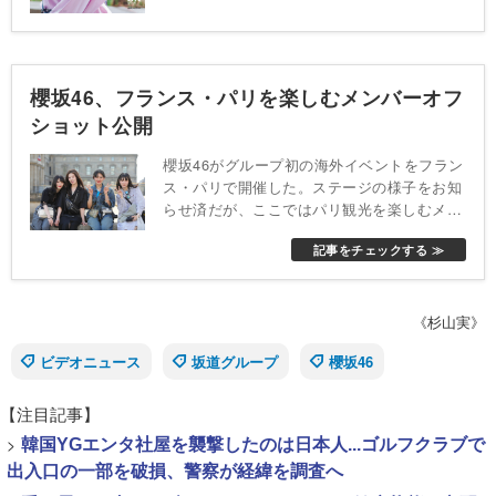
櫻坂46、フランス・パリを楽しむメンバーオフ
ショット公開
櫻坂46がグループ初の海外イベントをフラン
ス・パリで開催した。ステージの様子をお知
らせ済だが、ここではパリ観光を楽しむメン
バーのショットをお届けする。凱旋門前やセ
記事をチェックする ≫
ーヌ川沿いなどオフを楽しむ様子が確認でき
る。
《杉山実》
ビデオニュース
坂道グループ
櫻坂46
【注目記事】
>
韓国YGエンタ社屋を襲撃したのは日本人...ゴルフクラブで
出入口の一部を破損、警察が経緯を調査へ