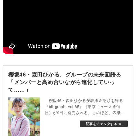
櫻坂46・森田ひかる、グループの未来図語る
「メンバーと高め合いながら進化していっ
て……」
櫻坂46・森田ひかるが表紙＆巻頭を飾る
『blt graph. vol.85』（東京ニュース通信
社）が9日に発売される。このほど、表紙が
解禁となった。
記事をチェックする ≫