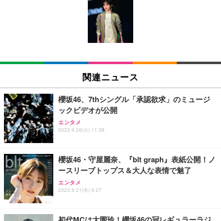
[EdoErgo] オフィスチェア 椅子 テレワーク 疲れな
EIZO ビジネス向けプレミアムモニター | FlexScan
Amazonベーシック ペットシーツ 薄型 レギュラー 1
い 跳ね上げ式アームレスト コンパクト 約105度ロッ
EV3240X-WT | 31.5型4K UHD・USB Type-C・ホワ
回使い捨て 無香料 ホワイト 300枚
キング pc 事務椅子 360度回転 座面昇降 強化ナイロ
イト
ン樹脂ベース 通気性メッシュ 在宅ワーク H-WY01
￥3,373
￥5,699
￥105,595
(黒網+黒枠+黒足)
EIZO ビジネス向けプレミアムモニター | FlexScan
SIHOO B100 オフィスチェア／デスクチェア メッシ
Amazonベーシック ペットシーツ 厚型 ワイド 42枚
EV2740X-WT | 27.0型4K UHD・USB Type-C・ホワ
ュチェア 人間工学 疲れない ブラック
x2袋(84枚) ホワイト(吸収面:ライトブルー)
関連ニュース
イト
￥27,999
￥3,234
￥109,572
櫻坂46、7thシングル「承認欲求」のミュージ
ックビデオが公開
Sezlife オフィスチェア デスクチェア 疲れない テレ
【純正品】27"ゲーミングモニター DualSense 充電
ネオ・ルーライフ ネオ・オムツ L 中型犬用 26枚入
エンタメ
ワーク チェア 強化バックレスト 30度ロッキング機
2023.9.26(火) 11:38
フック付き（CFI-ZDM1J）
り 単品
能 人間工学 椅子 腰サポート 90度跳ね上げ式アーム
レスト 3Dヘッドレスト ハンガー付き 高反発クッシ
￥49,979
￥1,800
￥7,680
ョン PCチェア 通気性メッシュ ゲーミング/勉強/事
櫻坂46・守屋麗奈、『blt graph』表紙公開！ノ
務用 おしゃれ パソコンチェア (ブラック)
ースリーブトップス＆大人な表情で魅了
Sezlife オフィスチェア デスクチェア 疲れない テレ
【整備済み品】Dell E2724HS 27インチ 液晶モニタ
Smart Basic(スマートベーシック) 【Amazon.co.jp
エンタメ
ワーク チェア 強化バックレスト 30度ロッキング機
ー フルHD（1920×1080）VA 非光沢 HDMI/DisplayP
限定】 Smart Basic アイリスオーヤマ ペットシーツ
2023.9.21(木) 9:27
能 人間工学 椅子 腰サポート 90度跳ね上げ式アーム
ort/VGA スピーカー内蔵 高さ調整 スイベル VESA対
超厚型 お徳用 ワイド 100枚入 (x 1) (ケース販売)
レスト 3Dヘッドレスト ハンガー付き 高反発クッシ
応 ComfortView ビジネス向け
￥7,680
￥15,800
￥3,670
ョン PCチェア 通気性メッシュ ゲーミング/勉強/事
初代MCは大園玲！櫻坂46の冠レギュラーラジ
務用 おしゃれ パソコンチェア (ホワイト)