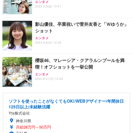
エンタメ
2023.9.8(金) 13:41
影山優佳、卒業祝いで菅井友香と「Ｗゆうか」
ショット
エンタメ
2023.9.6(水) 12:48
櫻坂46、マレーシア・クアラルンプールを満
喫！オフショットを一挙公開
エンタメ
2023.8.21(月) 12:50
ソフトを使ったことがなくてもOK!/WEBデザイナー/年間休日
125日以上/未経験活躍
Yts株式会社
神奈川県
月給28万円～50万円