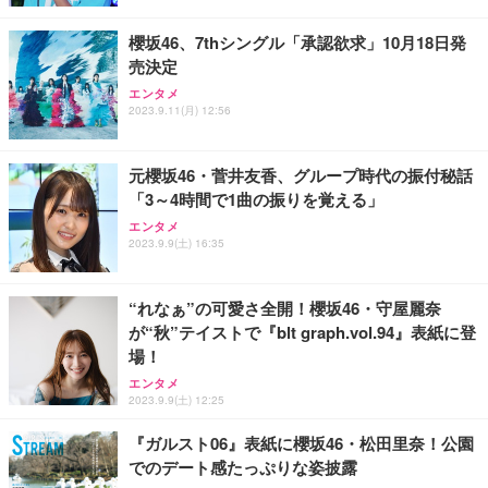
櫻坂46、7thシングル「承認欲求」10月18日発
売決定
エンタメ
2023.9.11(月) 12:56
元櫻坂46・菅井友香、グループ時代の振付秘話
「3～4時間で1曲の振りを覚える」
エンタメ
2023.9.9(土) 16:35
“れなぁ”の可愛さ全開！櫻坂46・守屋麗奈
が“秋”テイストで『blt graph.vol.94』表紙に登
場！
エンタメ
2023.9.9(土) 12:25
『ガルスト06』表紙に櫻坂46・松田里奈！公園
でのデート感たっぷりな姿披露