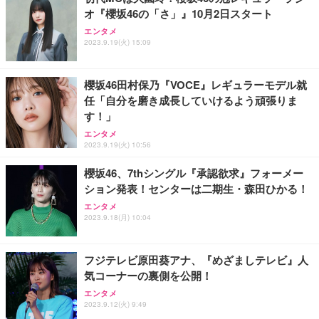
オ『櫻坂46の「さ」』10月2日スタート
ANDWINT オフィスチェア デスクチェア 肘なし メ
【MiniLED/24.5inch/280Hz/FHD】GRAPHT THE S
アイリスオーヤマ ペットシーツ 超厚型 お徳用 レギ
ッシュ 通気性 ランバーサポート付き 腰サポート ガ
HOOTER Gaming Monitor 24” Essential ゲーミン
エンタメ
ュラー 200枚入【Amazon.co.jp限定】
ス圧無段階昇降 360度回転 キャスター付き コンパク
グモニター QD 24.5インチ 1ms FHD 量子ドット 残
2023.9.19(火) 15:09
ト 幅52×奥行58.5×高さ84～96cm テレワーク 在宅
像低減 (3年保証 | 輝点保証 | 日本メーカー)
￥3,731
￥4,139
￥34,980
勤務 ブラック
櫻坂46田村保乃『VOCE』レギュラーモデル就
任「自分を磨き成長していけるよう頑張りま
す！」
エンタメ
2023.9.19(火) 10:56
櫻坂46、7thシングル『承認欲求』フォーメー
ション発表！センターは二期生・森田ひかる！
エンタメ
2023.9.18(月) 10:04
フジテレビ原田葵アナ、『めざましテレビ』人
気コーナーの裏側を公開！
エンタメ
2023.9.12(火) 9:49