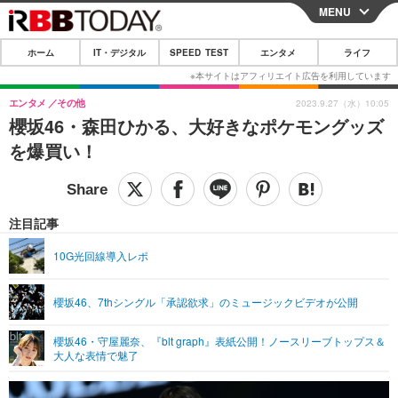
MENU
CLOSE
ホーム
IT・デジタル
SPEED TEST
エンタメ
ライフ
ホーム
IT・デジタル
エンタメ
その他
2023.9.27（水）10:05
櫻坂46・森田ひかる、大好きなポケモングッズ
IT・デジタルTOP
スマートフォン
SPEED TEST
を爆買い！
ネタ
ガジェット・ツール
エンタメ
ショッピング
その他
エンタメTOP
映画・ドラマ
ライフ
注目記事
韓流・K-POP
韓国・芸能
ライフTOP
グルメ
リリース一覧
10G光回線導入レポ
音楽
スポーツ
ペット
ショッピング
プッシュ通知の停止方法
櫻坂46、7thシングル「承認欲求」のミュージックビデオが公開
グラビア
ブログ
その他
櫻坂46・守屋麗奈、『blt graph』表紙公開！ノースリーブトップス＆
ショッピング
その他
大人な表情で魅了