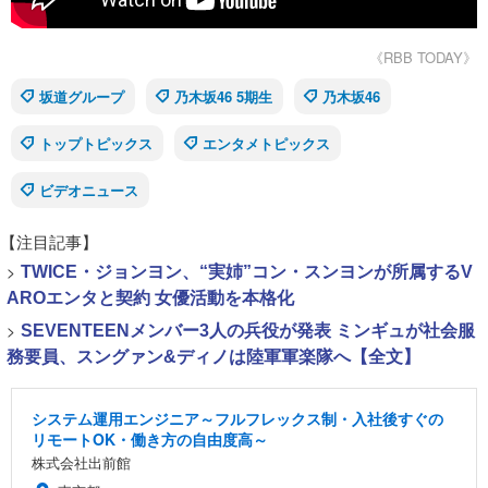
《RBB TODAY》
坂道グループ
乃木坂46 5期生
乃木坂46
トップトピックス
エンタメトピックス
ビデオニュース
【注目記事】
>
TWICE・ジョンヨン、“実姉”コン・スンヨンが所属するV
AROエンタと契約 女優活動を本格化
>
SEVENTEENメンバー3人の兵役が発表 ミンギュが社会服
務要員、スングァン&ディノは陸軍軍楽隊へ【全文】
システム運用エンジニア～フルフレックス制・入社後すぐの
リモートOK・働き方の自由度高～
株式会社出前館