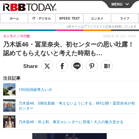
MENU
CLOSE
ホーム
IT・デジタル
SPEED TEST
エンタメ
ライフ
ホーム
IT・デジタル
エンタメ
その他
2023.8.19（土）10:04
乃木坂46・冨里奈央、初センターの思い吐露！
IT・デジタルTOP
スマートフォン
SPEED TEST
認めてもらえないと考えた時期も…
ネタ
ガジェット・ツール
エンタメ
ショッピング
その他
エンタメTOP
映画・ドラマ
ライフ
注目記事
韓流・K-POP
韓国・芸能
ライフTOP
グルメ
リリース一覧
10G光回線導入レポ
音楽
スポーツ
ペット
ショッピング
プッシュ通知の停止方法
乃木坂46、5期生新曲「考えないようにする」MV公開！冨里奈央が初
センター
グラビア
ブログ
その他
ショッピング
その他
乃木坂46・井上和、東京カレンダーに登場！大人の魅力見せる