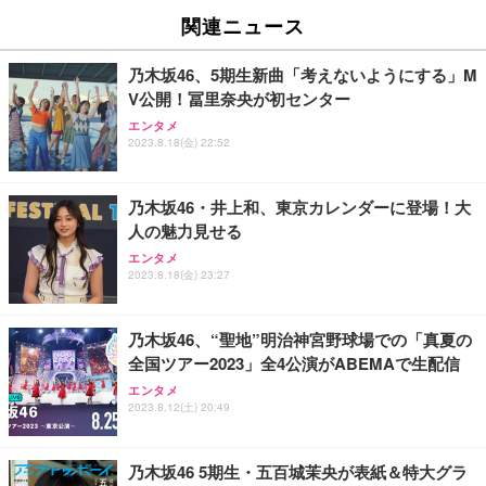
EV2740X-WT | 27.0型4K UHD・USB Type-C・ホワ
ュチェア 人間工学 疲れない ブラック
x2袋(84枚) ホワイト(吸収面:ライトブルー)
関連ニュース
イト
￥27,999
￥3,234
￥109,572
乃木坂46、5期生新曲「考えないようにする」M
V公開！冨里奈央が初センター
Sezlife オフィスチェア デスクチェア 疲れない テレ
【純正品】27"ゲーミングモニター DualSense 充電
ネオ・ルーライフ ネオ・オムツ L 中型犬用 26枚入
エンタメ
ワーク チェア 強化バックレスト 30度ロッキング機
フック付き（CFI-ZDM1J）
り 単品
2023.8.18(金) 22:52
能 人間工学 椅子 腰サポート 90度跳ね上げ式アーム
レスト 3Dヘッドレスト ハンガー付き 高反発クッシ
￥49,979
￥1,800
￥7,680
ョン PCチェア 通気性メッシュ ゲーミング/勉強/事
乃木坂46・井上和、東京カレンダーに登場！大
務用 おしゃれ パソコンチェア (ブラック)
人の魅力見せる
Sezlife オフィスチェア デスクチェア 疲れない テレ
【整備済み品】Dell E2724HS 27インチ 液晶モニタ
Smart Basic(スマートベーシック) 【Amazon.co.jp
エンタメ
ワーク チェア 強化バックレスト 30度ロッキング機
ー フルHD（1920×1080）VA 非光沢 HDMI/DisplayP
限定】 Smart Basic アイリスオーヤマ ペットシーツ
2023.8.18(金) 23:27
能 人間工学 椅子 腰サポート 90度跳ね上げ式アーム
ort/VGA スピーカー内蔵 高さ調整 スイベル VESA対
超厚型 お徳用 ワイド 100枚入 (x 1) (ケース販売)
レスト 3Dヘッドレスト ハンガー付き 高反発クッシ
応 ComfortView ビジネス向け
￥7,680
￥15,800
￥3,670
ョン PCチェア 通気性メッシュ ゲーミング/勉強/事
乃木坂46、“聖地”明治神宮野球場での「真夏の
務用 おしゃれ パソコンチェア (ホワイト)
全国ツアー2023」全4公演がABEMAで生配信
ANDWINT オフィスチェア デスクチェア 肘なし メ
【MiniLED/24.5inch/280Hz/FHD】GRAPHT THE S
アイリスオーヤマ ペットシーツ 超厚型 お徳用 レギ
ッシュ 通気性 ランバーサポート付き 腰サポート ガ
HOOTER Gaming Monitor 24” Essential ゲーミン
エンタメ
ュラー 200枚入【Amazon.co.jp限定】
ス圧無段階昇降 360度回転 キャスター付き コンパク
グモニター QD 24.5インチ 1ms FHD 量子ドット 残
2023.8.12(土) 20:49
ト 幅52×奥行58.5×高さ84～96cm テレワーク 在宅
像低減 (3年保証 | 輝点保証 | 日本メーカー)
￥3,731
￥4,139
￥34,980
勤務 ブラック
乃木坂46 5期生・五百城茉央が表紙＆特大グラ