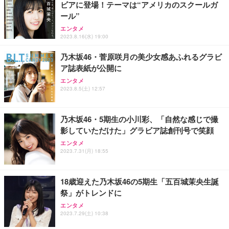
ビアに登場！テーマは“アメリカのスクールガ
ール”
エンタメ
2023.8.16(水) 19:00
乃木坂46・菅原咲月の美少女感あふれるグラビ
ア誌表紙が公開に
エンタメ
2023.8.5(土) 12:57
乃木坂46・5期生の小川彩、「自然な感じで撮
影していただけた」グラビア誌創刊号で笑顔
エンタメ
2023.7.31(月) 18:55
18歳迎えた乃木坂46の5期生「五百城茉央生誕
祭」がトレンドに
エンタメ
2023.7.29(土) 10:38