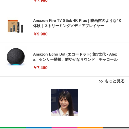
￥7,980
Amazon Fire TV Stick 4K Plus | 映画館のような4K
体験 | ストリーミングメディアプレイヤー
￥9,980
Amazon Echo Dot (エコードット) 第5世代 - Alex
a、センサー搭載、鮮やかなサウンド｜チャコール
￥7,480
>> もっと見る
[EdoErgo] オフィスチェア 椅子 テレワーク 疲れな
EIZO ビジネス向けプレミアムモニター | FlexScan
Amazonベーシック ペットシーツ 薄型 レギュラー 1
い 跳ね上げ式アームレスト コンパクト 約105度ロッ
EV3240X-WT | 31.5型4K UHD・USB Type-C・ホワ
回使い捨て 無香料 ホワイト 300枚
キング pc 事務椅子 360度回転 座面昇降 強化ナイロ
イト
ン樹脂ベース 通気性メッシュ 在宅ワーク H-WY01
￥3,373
￥5,699
￥105,595
(黒網+黒枠+黒足)
EIZO ビジネス向けプレミアムモニター | FlexScan
SIHOO B100 オフィスチェア／デスクチェア メッシ
Amazonベーシック ペットシーツ 厚型 ワイド 42枚