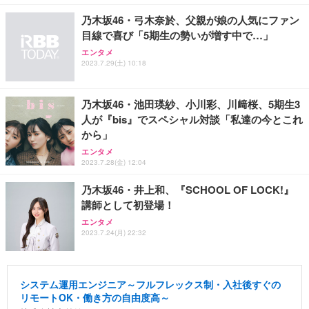
乃木坂46・弓木奈於、父親が娘の人気にファン
目線で喜び「5期生の勢いが増す中で…」
エンタメ
2023.7.29(土) 10:18
乃木坂46・池田瑛紗、小川彩、川﨑桜、5期生3
人が『bis』でスペシャル対談「私達の今とこれ
から」
エンタメ
2023.7.28(金) 12:04
乃木坂46・井上和、『SCHOOL OF LOCK!』
講師として初登場！
エンタメ
2023.7.24(月) 22:32
システム運用エンジニア～フルフレックス制・入社後すぐの
リモートOK・働き方の自由度高～