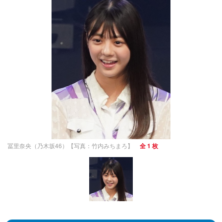
冨里奈央（乃木坂46）【写真：竹内みちまろ】
全 1 枚