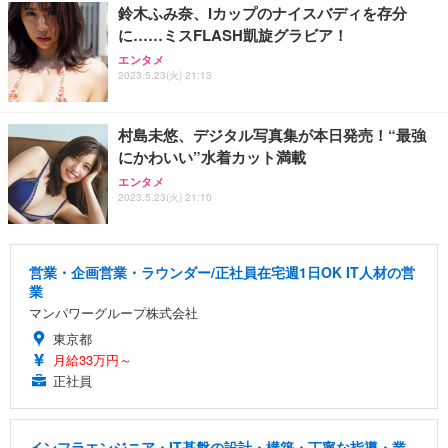
鈴木ふみ奈、Iカップのナイスバディを存分
に……ミスFLASH凱旋グラビア！
エンタメ
2023.5.23(火) 21:13
村島未悠、デジタル写真集が本日発売！“最強
にかわいい”水着カット満載
エンタメ
2023.5.23(火) 21:10
営業・企画営業・ラウンダー/正社員在宅週1日OK IT人材の営
業
マンパワーグループ株式会社
東京都
月給33万円～
正社員
インフラエンジニア・IT基盤の設計・構築・丁寧な指導・業