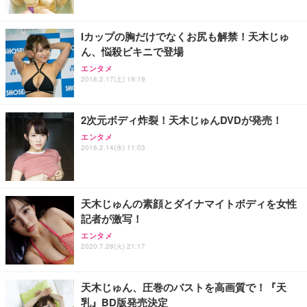
ト 幅52×奥行58.5×高さ84～96cm テレワーク 在宅
像低減 (3年保証 | 輝点保証 | 日本メーカー)
￥3,731
￥4,139
￥34,980
勤務 ブラック
Iカップの胸だけでなくお尻も解禁！天木じゅ
ん、悩殺ビキニで登場
エンタメ
2018.2.17(土) 19:19
2次元ボディ炸裂！天木じゅんDVDが発売！
エンタメ
2018.2.14(水) 11:03
天木じゅんの素顔とダイナマイトボディを女性
記者が激写！
エンタメ
2020.7.28(火) 21:17
天木じゅん、圧巻のバストを高画質で！『天
乳』BD版発売決定