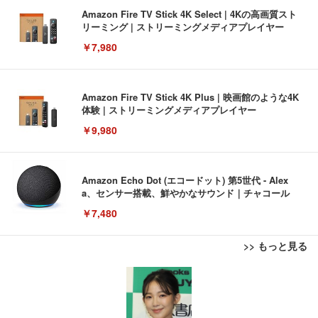
Amazon Fire TV Stick 4K Select | 4Kの高画質スト
リーミング | ストリーミングメディアプレイヤー
￥7,980
Amazon Fire TV Stick 4K Plus | 映画館のような4K
体験 | ストリーミングメディアプレイヤー
￥9,980
Amazon Echo Dot (エコードット) 第5世代 - Alex
a、センサー搭載、鮮やかなサウンド｜チャコール
￥7,480
>> もっと見る
[EdoErgo] オフィスチェア 椅子 テレワーク 疲れな
EIZO ビジネス向けプレミアムモニター | FlexScan
Amazonベーシック ペットシーツ 薄型 レギュラー 1
い 跳ね上げ式アームレスト コンパクト 約105度ロッ
EV3240X-WT | 31.5型4K UHD・USB Type-C・ホワ
回使い捨て 無香料 ホワイト 300枚
キング pc 事務椅子 360度回転 座面昇降 強化ナイロ
イト
ン樹脂ベース 通気性メッシュ 在宅ワーク H-WY01
￥3,373