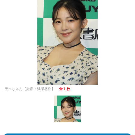
天木じゅん【撮影：浜瀬将樹】
全 1 枚