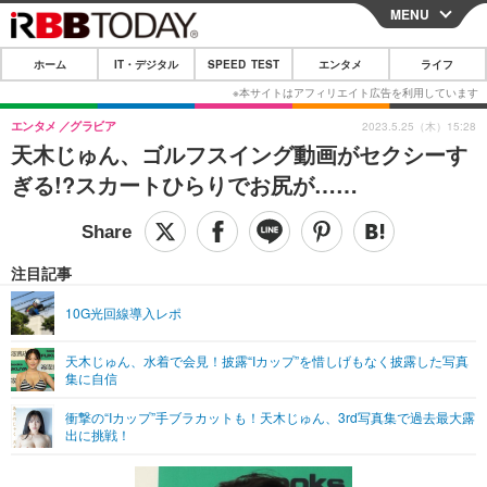
MENU
CLOSE
ホーム
IT・デジタル
SPEED TEST
エンタメ
ライフ
ホーム
IT・デジタル
エンタメ
グラビア
2023.5.25（木）15:28
天木じゅん、ゴルフスイング動画がセクシーす
IT・デジタルTOP
スマートフォン
SPEED TEST
ぎる!?スカートひらりでお尻が……
ネタ
ガジェット・ツール
エンタメ
ショッピング
その他
エンタメTOP
映画・ドラマ
ライフ
注目記事
韓流・K-POP
韓国・芸能
ライフTOP
グルメ
リリース一覧
10G光回線導入レポ
音楽
スポーツ
ペット
ショッピング
プッシュ通知の停止方法
天木じゅん、水着で会見！披露“Iカップ”を惜しげもなく披露した写真
集に自信
グラビア
ブログ
その他
衝撃の“Iカップ”手ブラカットも！天木じゅん、3rd写真集で過去最大露
ショッピング
その他
出に挑戦！