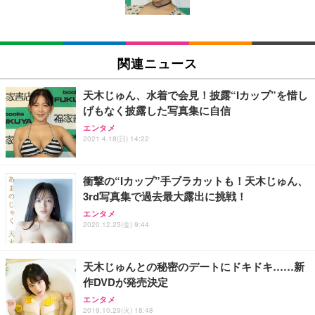
￥5,699
￥105,595
(黒網+黒枠+黒足)
EIZO ビジネス向けプレミアムモニター | FlexScan
SIHOO B100 オフィスチェア／デスクチェア メッシ
Amazonベーシック ペットシーツ 厚型 ワイド 42枚
EV2740X-WT | 27.0型4K UHD・USB Type-C・ホワ
ュチェア 人間工学 疲れない ブラック
x2袋(84枚) ホワイト(吸収面:ライトブルー)
関連ニュース
イト
￥27,999
￥3,234
￥109,572
天木じゅん、水着で会見！披露“Iカップ”を惜し
げもなく披露した写真集に自信
Sezlife オフィスチェア デスクチェア 疲れない テレ
【純正品】27"ゲーミングモニター DualSense 充電
ネオ・ルーライフ ネオ・オムツ L 中型犬用 26枚入
エンタメ
ワーク チェア 強化バックレスト 30度ロッキング機
フック付き（CFI-ZDM1J）
り 単品
2021.4.18(日) 14:22
能 人間工学 椅子 腰サポート 90度跳ね上げ式アーム
レスト 3Dヘッドレスト ハンガー付き 高反発クッシ
￥49,979
￥1,800
￥7,680
ョン PCチェア 通気性メッシュ ゲーミング/勉強/事
衝撃の“Iカップ”手ブラカットも！天木じゅん、
務用 おしゃれ パソコンチェア (ブラック)
3rd写真集で過去最大露出に挑戦！
Sezlife オフィスチェア デスクチェア 疲れない テレ
【整備済み品】Dell E2724HS 27インチ 液晶モニタ
Smart Basic(スマートベーシック) 【Amazon.co.jp
エンタメ
ワーク チェア 強化バックレスト 30度ロッキング機
ー フルHD（1920×1080）VA 非光沢 HDMI/DisplayP
限定】 Smart Basic アイリスオーヤマ ペットシーツ
2020.12.25(金) 9:44
能 人間工学 椅子 腰サポート 90度跳ね上げ式アーム
ort/VGA スピーカー内蔵 高さ調整 スイベル VESA対
超厚型 お徳用 ワイド 100枚入 (x 1) (ケース販売)
レスト 3Dヘッドレスト ハンガー付き 高反発クッシ
応 ComfortView ビジネス向け
￥7,680
￥15,800
￥3,670
ョン PCチェア 通気性メッシュ ゲーミング/勉強/事
天木じゅんとの秘密のデートにドキドキ……新
務用 おしゃれ パソコンチェア (ホワイト)
作DVDが発売決定
ANDWINT オフィスチェア デスクチェア 肘なし メ
【MiniLED/24.5inch/280Hz/FHD】GRAPHT THE S
アイリスオーヤマ ペットシーツ 超厚型 お徳用 レギ
ッシュ 通気性 ランバーサポート付き 腰サポート ガ
HOOTER Gaming Monitor 24” Essential ゲーミン
エンタメ
ュラー 200枚入【Amazon.co.jp限定】
ス圧無段階昇降 360度回転 キャスター付き コンパク
グモニター QD 24.5インチ 1ms FHD 量子ドット 残
2019.10.29(火) 18:48