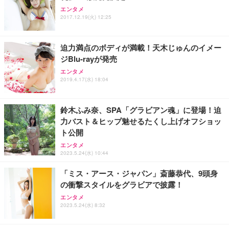
エンタメ
2017.12.19(火) 12:25
迫力満点のボディが満載！天木じゅんのイメー
ジBlu-rayが発売
エンタメ
2019.4.17(水) 18:04
鈴木ふみ奈、SPA「グラビアン魂」に登場！迫
力バスト＆ヒップ魅せるたくし上げオフショッ
ト公開
エンタメ
2023.5.24(水) 10:44
「ミス・アース・ジャパン」斎藤恭代、9頭身
の衝撃スタイルをグラビアで披露！
エンタメ
2023.5.24(水) 8:32