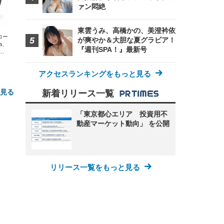
ァン悶絶
東雲うみ、高橋かの、美澄衿依
エコー
が爽やか＆大胆な夏グラビア！
xa、
『週刊SPA！』最新号
な
アクセスランキングをもっと見る
と見る
新着リリース一覧
「東京都心エリア 投資用不
動産マーケット動向」 を公開
リリース一覧をもっと見る
FHD】
ェ
ット
 メ
レギ
 ゲ
ーサ
ンチ
 ガ
 (3
回
ー)
ンパ