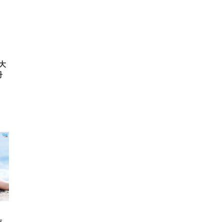
高さ
 在
大
冊