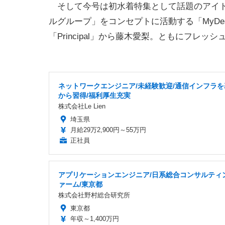
そして今号は初水着特集として話題のアイド
ルグループ」をコンセプトに活動する「MyDea
「Principal」から藤木愛梨。ともにフレッ
ネットワークエンジニア/未経験歓迎/通信インフラを
から習得/福利厚生充実
株式会社Le Lien
埼玉県
月給29万2,900円～55万円
正社員
アプリケーションエンジニア/日系総合コンサルティ
ァーム/東京都
株式会社野村総合研究所
東京都
年収～1,400万円