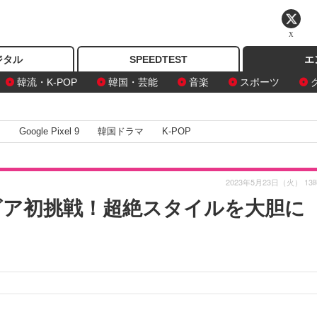
X
ジタル
SPEEDTEST
エ
韓流・K-POP
韓国・芸能
音楽
スポーツ
I
Google Pixel 9
韓国ドラマ
K-POP
2023年5月23日（火） 13
ラビア初挑戦！超絶スタイルを大胆に