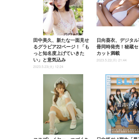
ナイロン樹脂ベース 通気性メ
ッシュ 在宅ワーク H-
WY01(黒網+黒枠+黒足)
田中美久、新たな一面見せ
日向葵衣、デジタル
るグラビア22ページ！「も
冊同時発売！秘蔵セ
っと知名度上げていきた
カット満載
い」と意気込み
2023.5.22(月) 21:44
2023.5.23(火) 12:24