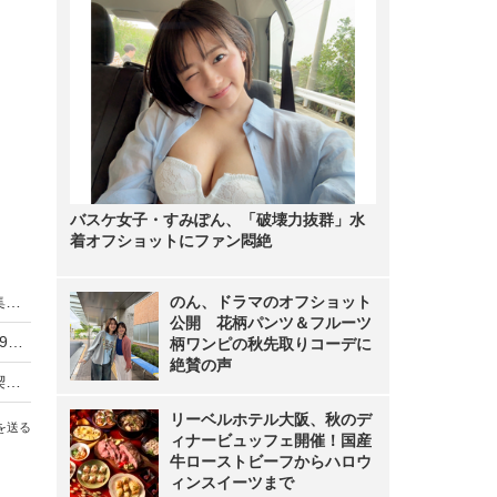
バスケ女子・すみぽん、「破壊力抜群」水
着オフショットにファン悶絶
NMB48の注目メンバー・芳賀礼、デジタル写真集発売！ビキニショットで魅了
のん、ドラマのオフショット
公開 花柄パンツ＆フルーツ
NMB48・岡腰星来、待望の水着グラビア披露！19歳の等身大のカットが満載
柄ワンピの秋先取りコーデに
絶賛の声
NMB48・安部若菜、メガネ姿でレトロ喫茶を満喫！知的な横顔でファン魅了
リーベルホテル大阪、秋のデ
を送る
ィナービュッフェ開催！国産
牛ローストビーフからハロウ
ィンスイーツまで