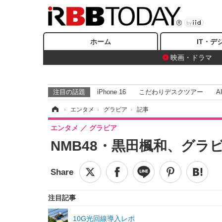
ホーム
IT・デ
映画・ドラマ
注目の話題
iPhone 16
こだわりデスクツアー
A
ホーム
›
エンタメ
›
グラビア
›
記事
エンタメ
グラビア
NMB48・黒田楓和、グ
注目記事
10G光回線導入レポ