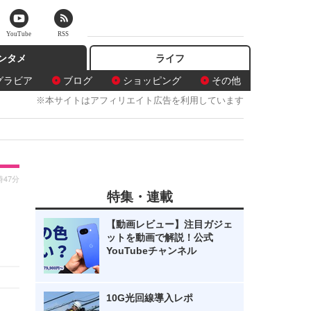
YouTube
RSS
ンタメ
ライフ
グラビア
ブログ
ショッピング
その他
※本サイトはアフィリエイト広告を利用しています
時47分
特集・連載
【動画レビュー】注目ガジェ
ットを動画で解説！公式
YouTubeチャンネル
10G光回線導入レポ