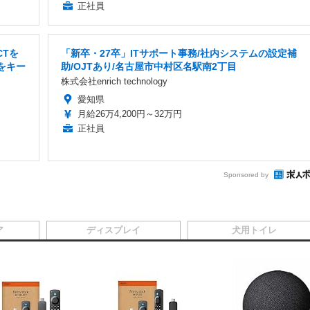
正社員
CTを
「新卒・27卒」ITサポート事務/社内システムの設定補
をキー
助/OJTあり/名古屋市中村区名駅南2丁目
株式会社enrich technology
愛知県
月給26万4,200円～32万円
正社員
Sponsored by
ア
ディスプレイ
犬用トイレ