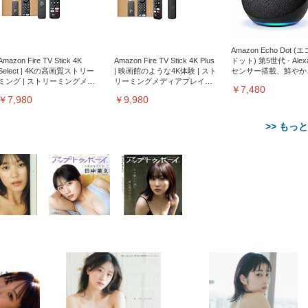
Amazon Echo Dot (
Amazon Fire TV Stick 4K
Amazon Fire TV Stick 4K Plus
ドット) 第5世代 - Ale
Select | 4Kの高画質ストリー
| 映画館のような4K体験 | スト
センサー搭載、鮮やか
ミング | ストリーミングメデ
リーミングメディアプレイヤ
サウンド｜チャコール
￥7,480
ィアプレイヤー
ー
￥7,980
￥9,980
>> もっ
【整備済み品】Dell
【MiniLED/24.5inch/280Hz/
正品】27"ゲーミングモ
ANDWINT オフィスチ
アイリスオーヤマ ペ
Sezlife オフィスチェア デスク
ネオ・ルーライフ ネオ・オム
E2724HS 27インチ 液晶モ
Sezlife オフィスチェア デスク
Smart Basic(スマートベーシ
GRAPHT THE SHOOTER
ー DualSense 充電フッ
ア デスクチェア 肘なし
シーツ 超厚型 お徳用 
チェア 疲れない テレワーク
ツ L 中型犬用 26枚入り 単品
ニター フル
チェア 疲れない テレワーク
ック) 【Amazon.co.jp限定】
Gaming Monitor 24” Essential
き（CFI-ZDM1J）
ッシュ 通気性 ランバ
ュラー 200枚入
チェア 強化バックレスト 30
HD（1920×1080）VA 非光
チェア 強化バックレスト 30度
Smart Basic アイリスオーヤマ
ーミングモニター QD 24.5イ
ポート付き 腰サポート
【Amazon.co.jp限定】
￥1,800
￥15,800
￥34,980
9,979
度ロッキング機能 人間工学 椅
沢 HDMI/DisplayPort/VGA
ロッキング機能 人間工学 椅子
ペットシーツ 超厚型 お徳用
￥4,139
￥3,731
1ms FHD 量子ドット 残像低減
ス圧無段階昇降 360度
￥7,680
￥7,680
￥3,670
子 腰サポート 90度跳ね上げ
スピーカー内蔵 高さ調整 ス
腰サポート 90度跳ね上げ式ア
ワイド 100枚入 (x 1) (ケース
年保証 | 輝点保証 | 日本メーカ
転 キャスター付き コ