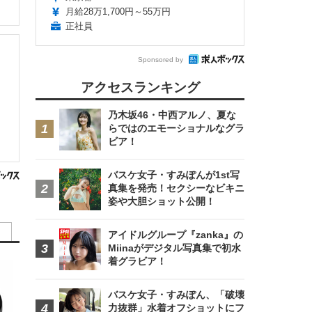
月給28万1,700円～55万円
正社員
Sponsored by
アクセスランキング
乃木坂46・中西アルノ、夏な
らではのエモーショナルなグラ
ビア！
バスケ女子・すみぽんが1st写
真集を発売！セクシーなビキニ
姿や大胆ショット公開！
アイドルグループ『zanka』の
Miinaがデジタル写真集で初水
着グラビア！
バスケ女子・すみぽん、「破壊
力抜群」水着オフショットにフ