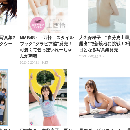
式アームレスト 3Dヘッドレス
イベル VESA対応
ームレスト 3Dヘッドレスト
販売)
クト 幅52×奥行58.5×
ト ハンガー付き 高反発クッシ
ComfortView ビジネス向け
ハンガー付き 高反発クッショ
84～96cm テレワーク
ョン PCチェア 通気性メッシ
ン PCチェア 通気性メッシュ
宅勤務 ブラック
ュ ゲーミング/勉強/事務用 お
ゲーミング/勉強/事務用 おし
しゃれ パソコンチェア (ブラ
ゃれ パソコンチェア (ホワイ
ック)
ト)
写真集2
NMB48・上西怜、スタイル
大久保桜子、“自分史上最
クシー
ブック“グラビア編”発売！
露出”で新境地に挑戦！3
可愛くて色っぽいれーちゃ
目となる写真集発売
んが満載
2023.5.20(土) 9:55
2023.5.20(土) 19:25