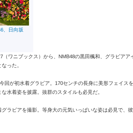
46、日向坂
27（ワニブックス）から、NMB48の黒田楓和、グラビアア
となった。
回が初水着グラビア。170センチの長身に美形フェイス
まな水着姿を披露。抜群のスタイルも必見だ。
グラビアを撮影。等身大の元気いっぱいな姿は必見で、彼