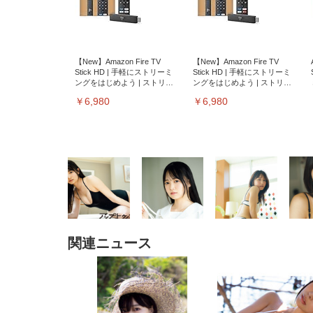
【New】Amazon Fire TV
【New】Amazon Fire TV
Stick HD | 手軽にストリーミ
Stick HD | 手軽にストリーミ
ングをはじめよう | ストリー
ングをはじめよう | ストリー
ミングメディアプレイヤー
ミングメディアプレイヤー
￥6,980
￥6,980
関連ニュース
EIZO ビジネス向けプレミア
EIZO ビジネス向けプレミア
【純
[EdoErgo] オフィスチェア 椅
Amazonベーシック ペットシ
SIHOO B100 オフィスチェア
Amazonベーシック ペットシ
ムモニター | FlexScan
ムモニター | FlexScan
ニタ
子 テレワーク 疲れない 跳ね
ーツ 薄型 レギュラー 1回使い
／デスクチェア メッシュチェ
ーツ 厚型 ワイド 42枚x2袋(84
EV3240X-WT | 31.5型4K
EV2740X-WT | 27.0型4K
ク付
上げ式アームレスト コンパク
捨て 無香料 ホワイト 300枚
ア 人間工学 疲れない ブラッ
枚) ホワイト(吸収面:ライトブ
UHD・USB Type-C・ホワイ
UHD・USB Type-C・ホワイ
ト 約105度ロッキング pc 事務
￥105,595
￥109,572
ク
ルー)
￥4
ト
ト
￥5,699
￥3,373
￥27,999
￥3,234
椅子 360度回転 座面昇降 強化