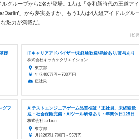
ルグループから2名が登場。1人は「令和新時代の王道ア
rDarlin'」から夢実あすか、もう1人は4人組アイドルグル
シュな魅力が満載だ。
《松
基礎
ITキャリアアドバイザー/未経験歓迎/昇給あり/賞与あり
株式会社キッカケクリエイション
東京都
年収400万円～700万円
正社員
ングフ
AIテストエンジニアゲーム品質検証「正社員」未経験歓
迎・社会保険完備・AIツール研修あり・年間休日125日
株式会社Le Lien
東京都
月給28万1,700円～55万円