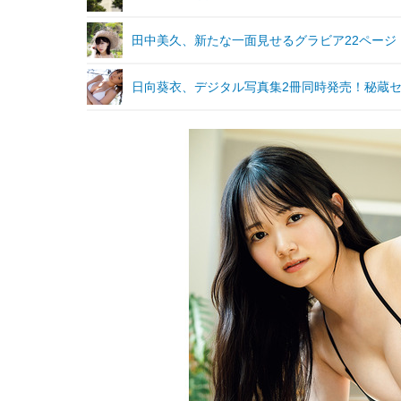
田中美久、新たな一面見せるグラビア22ペー
日向葵衣、デジタル写真集2冊同時発売！秘蔵