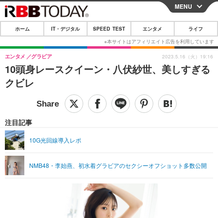
MENU
CLOSE
ホーム
IT・デジタル
SPEED TEST
エンタメ
ライフ
ホーム
IT・デジタル
エンタメ
グラビア
2023.5.16（火）19:16
10頭身レースクイーン・八伏紗世、美しすぎる
IT・デジタルTOP
スマートフォン
SPEED TEST
クビレ
ネタ
ガジェット・ツール
エンタメ
ショッピング
その他
エンタメTOP
映画・ドラマ
ライフ
注目記事
韓流・K-POP
韓国・芸能
ライフTOP
グルメ
リリース一覧
10G光回線導入レポ
音楽
スポーツ
ペット
ショッピング
プッシュ通知の停止方法
NMB48・李始燕、初水着グラビアのセクシーオフショット多数公開
グラビア
ブログ
その他
ショッピング
その他