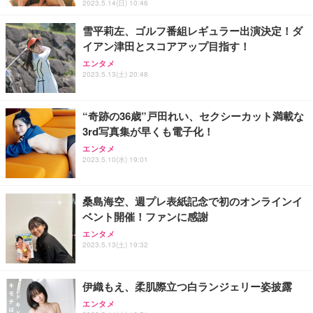
2023.5.14(日) 10:46
雪平莉左、ゴルフ番組レギュラー出演決定！ダ
イアン津田とスコアアップ目指す！
エンタメ
2023.5.13(土) 20:48
“奇跡の36歳”戸田れい、セクシーカット満載な
3rd写真集が早くも電子化！
エンタメ
2023.5.10(水) 19:01
桑島海空、週プレ表紙記念で初のオンラインイ
ベント開催！ファンに感謝
エンタメ
2023.5.13(土) 19:32
伊織もえ、柔肌際立つ白ランジェリー姿披露
エンタメ