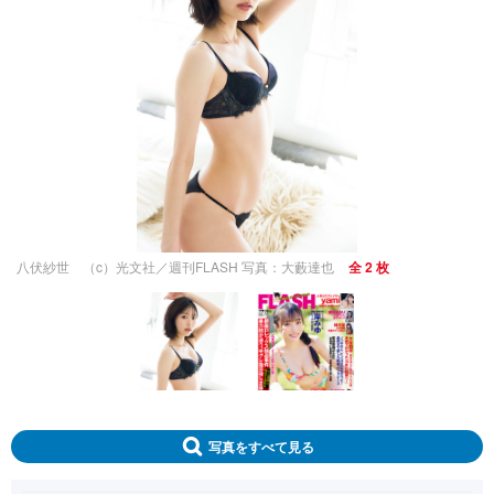
八伏紗世 （c）光文社／週刊FLASH 写真：大藪達也
全 2 枚
写真をすべて見る