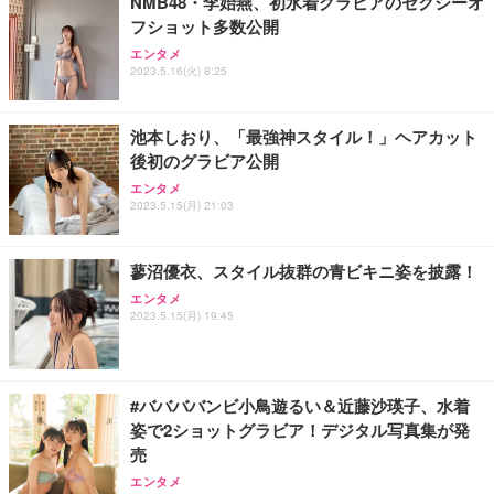
NMB48・李始燕、初水着グラビアのセクシーオ
フショット多数公開
Sezlife オフィスチェア デスクチェア 疲れない テレ
【純正品】27"ゲーミングモニター DualSense 充電
ネオ・ルーライフ ネオ・オムツ L 中型犬用 26枚入
エンタメ
ワーク チェア 強化バックレスト 30度ロッキング機
2023.5.16(火) 8:25
フック付き（CFI-ZDM1J）
り 単品
能 人間工学 椅子 腰サポート 90度跳ね上げ式アーム
レスト 3Dヘッドレスト ハンガー付き 高反発クッシ
￥49,979
￥1,800
￥7,680
ョン PCチェア 通気性メッシュ ゲーミング/勉強/事
池本しおり、「最強神スタイル！」ヘアカット
務用 おしゃれ パソコンチェア (ブラック)
後初のグラビア公開
Sezlife オフィスチェア デスクチェア 疲れない テレ
【整備済み品】Dell E2724HS 27インチ 液晶モニタ
Smart Basic(スマートベーシック) 【Amazon.co.jp
エンタメ
ワーク チェア 強化バックレスト 30度ロッキング機
ー フルHD（1920×1080）VA 非光沢 HDMI/DisplayP
限定】 Smart Basic アイリスオーヤマ ペットシーツ
2023.5.15(月) 21:03
能 人間工学 椅子 腰サポート 90度跳ね上げ式アーム
ort/VGA スピーカー内蔵 高さ調整 スイベル VESA対
超厚型 お徳用 ワイド 100枚入 (x 1) (ケース販売)
レスト 3Dヘッドレスト ハンガー付き 高反発クッシ
応 ComfortView ビジネス向け
￥7,680
￥15,800
￥3,670
ョン PCチェア 通気性メッシュ ゲーミング/勉強/事
蓼沼優衣、スタイル抜群の青ビキニ姿を披露！
務用 おしゃれ パソコンチェア (ホワイト)
エンタメ
ANDWINT オフィスチェア デスクチェア 肘なし メ
【MiniLED/24.5inch/280Hz/FHD】GRAPHT THE S
アイリスオーヤマ ペットシーツ 超厚型 お徳用 レギ
2023.5.15(月) 19:45
ッシュ 通気性 ランバーサポート付き 腰サポート ガ
HOOTER Gaming Monitor 24” Essential ゲーミン
ュラー 200枚入【Amazon.co.jp限定】
ス圧無段階昇降 360度回転 キャスター付き コンパク
グモニター QD 24.5インチ 1ms FHD 量子ドット 残
ト 幅52×奥行58.5×高さ84～96cm テレワーク 在宅
像低減 (3年保証 | 輝点保証 | 日本メーカー)
￥3,731
￥4,139
￥34,980
勤務 ブラック
#ババババンビ小鳥遊るい＆近藤沙瑛子、水着
姿で2ショットグラビア！デジタル写真集が発
売
エンタメ