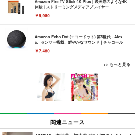
Amazon Fire TV Stick 4K Plus | 映画館のような4K
体験 | ストリーミングメディアプレイヤー
￥9,980
Amazon Echo Dot (エコードット) 第5世代 - Alex
a、センサー搭載、鮮やかなサウンド｜チャコール
￥7,480
>> もっと見る
[EdoErgo] オフィスチェア 椅子 テレワーク 疲れな
EIZO ビジネス向けプレミアムモニター | FlexScan
Amazonベーシック ペットシーツ 薄型 レギュラー 1
い 跳ね上げ式アームレスト コンパクト 約105度ロッ
EV3240X-WT | 31.5型4K UHD・USB Type-C・ホワ
回使い捨て 無香料 ホワイト 300枚
キング pc 事務椅子 360度回転 座面昇降 強化ナイロ
イト
ン樹脂ベース 通気性メッシュ 在宅ワーク H-WY01
￥3,373
￥5,699
￥105,595
(黒網+黒枠+黒足)
EIZO ビジネス向けプレミアムモニター | FlexScan
SIHOO B100 オフィスチェア／デスクチェア メッシ
Amazonベーシック ペットシーツ 厚型 ワイド 42枚
EV2740X-WT | 27.0型4K UHD・USB Type-C・ホワ
ュチェア 人間工学 疲れない ブラック
x2袋(84枚) ホワイト(吸収面:ライトブルー)
関連ニュース
イト
￥27,999
￥3,234
￥109,572