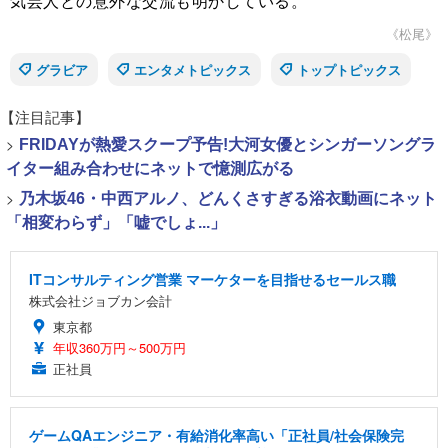
気芸人との意外な交流も明かしている。
《松尾》
グラビア
エンタメトピックス
トップトピックス
【注目記事】
>
FRIDAYが熱愛スクープ予告!大河女優とシンガーソングラ
イター組み合わせにネットで憶測広がる
>
乃木坂46・中西アルノ、どんくさすぎる浴衣動画にネット
「相変わらず」「嘘でしょ...」
ITコンサルティング営業 マーケターを目指せるセールス職
株式会社ジョブカン会計
東京都
年収360万円～500万円
正社員
ゲームQAエンジニア・有給消化率高い「正社員/社会保険完