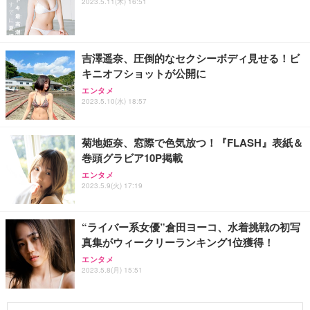
2023.5.11(木) 16:51
吉澤遥奈、圧倒的なセクシーボディ見せる！ビ
キニオフショットが公開に
エンタメ
2023.5.10(水) 18:57
菊地姫奈、窓際で色気放つ！『FLASH』表紙＆
巻頭グラビア10P掲載
エンタメ
2023.5.9(火) 17:19
“ライバー系女優”倉田ヨーコ、水着挑戦の初写
真集がウィークリーランキング1位獲得！
エンタメ
2023.5.8(月) 15:51