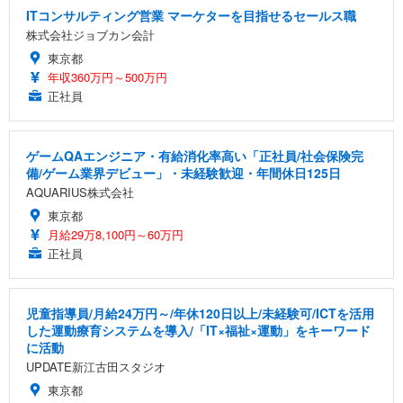
ITコンサルティング営業 マーケターを目指せるセールス職
株式会社ジョブカン会計
東京都
年収360万円～500万円
正社員
ゲームQAエンジニア・有給消化率高い「正社員/社会保険完
備/ゲーム業界デビュー」・未経験歓迎・年間休日125日
AQUARIUS株式会社
東京都
月給29万8,100円～60万円
正社員
児童指導員/月給24万円～/年休120日以上/未経験可/ICTを活用
した運動療育システムを導入/「IT×福祉×運動」をキーワード
に活動
UPDATE新江古田スタジオ
東京都