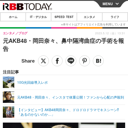
MENU
CLOSE
ホーム
IT・デジタル
SPEED TEST
エンタメ
ライフ
ホーム
IT・デジタル
エンタメ
ブログ
2023.5.12（金）13:31
元AKB48・岡田奈々、鼻中隔湾曲症の手術を報
IT・デジタルTOP
スマートフォン
SPEED TEST
告
ネタ
ガジェット・ツール
エンタメ
ショッピング
その他
エンタメTOP
映画・ドラマ
ライフ
注目記事
韓流・K-POP
韓国・芸能
ライフTOP
グルメ
リリース一覧
10G光回線導入レポ
音楽
スポーツ
ペット
ショッピング
プッシュ通知の停止方法
元AKB48・岡田奈々、インスタで体重公開！ファンから心配の声殺到
グラビア
ブログ
その他
【インタビュー】AKB48岡田奈々、ドロドロドラマでキスシーン⁉︎
ショッピング
その他
「あるのかないのか…」