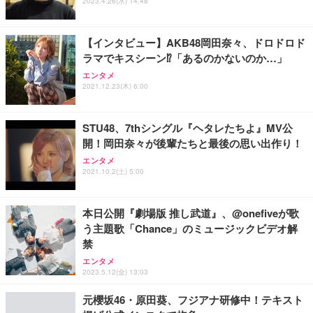
2023.4.26(水) 14:48
フック付き（CFI-ZDM1J）
り 単品
能 人間工学 椅子 腰サポート 90度跳ね上げ式アーム
レスト 3Dヘッドレスト ハンガー付き 高反発クッシ
￥49,979
￥1,800
￥7,680
ョン PCチェア 通気性メッシュ ゲーミング/勉強/事
【インタビュー】AKB48岡田奈々、ドロドロド
務用 おしゃれ パソコンチェア (ブラック)
ラマでキスシーン⁉︎「あるのかないのか…」
Sezlife オフィスチェア デスクチェア 疲れない テレ
【整備済み品】Dell E2724HS 27インチ 液晶モニタ
Smart Basic(スマートベーシック) 【Amazon.co.jp
エンタメ
ワーク チェア 強化バックレスト 30度ロッキング機
ー フルHD（1920×1080）VA 非光沢 HDMI/DisplayP
限定】 Smart Basic アイリスオーヤマ ペットシーツ
2021.12.23(木) 6:00
能 人間工学 椅子 腰サポート 90度跳ね上げ式アーム
ort/VGA スピーカー内蔵 高さ調整 スイベル VESA対
超厚型 お徳用 ワイド 100枚入 (x 1) (ケース販売)
レスト 3Dヘッドレスト ハンガー付き 高反発クッシ
応 ComfortView ビジネス向け
￥7,680
￥15,800
￥3,670
ョン PCチェア 通気性メッシュ ゲーミング/勉強/事
STU48、7thシングル『ヘタレたちよ』MV公
務用 おしゃれ パソコンチェア (ホワイト)
開！岡田奈々が後輩たちと最後の思い出作り！
ANDWINT オフィスチェア デスクチェア 肘なし メ
【MiniLED/24.5inch/280Hz/FHD】GRAPHT THE S
アイリスオーヤマ ペットシーツ 超厚型 お徳用 レギ
ッシュ 通気性 ランバーサポート付き 腰サポート ガ
HOOTER Gaming Monitor 24” Essential ゲーミン
エンタメ
ュラー 200枚入【Amazon.co.jp限定】
ス圧無段階昇降 360度回転 キャスター付き コンパク
グモニター QD 24.5インチ 1ms FHD 量子ドット 残
2021.10.2(土) 5:00
ト 幅52×奥行58.5×高さ84～96cm テレワーク 在宅
像低減 (3年保証 | 輝点保証 | 日本メーカー)
￥3,731
￥4,139
￥34,980
勤務 ブラック
本日公開『劇場版 推し武道』、@onefiveが歌
う主題歌「Chance」のミュージックビデオ解
禁
エンタメ
2023.5.12(金) 13:03
元櫻坂46・原田葵、フジアナ研修中！テキスト