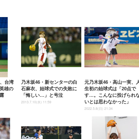
【整備済み品】Dell
【MiniLED/24.5inch/280Hz/
正品】27"ゲーミングモ
ANDWINT オフィスチ
アイリスオーヤマ ペ
Sezlife オフィスチェア デスク
ネオ・ルーライフ ネオ・オム
E2724HS 27インチ 液晶モ
Sezlife オフィスチェア デスク
Smart Basic(スマートベーシ
GRAPHT THE SHOOTER
ー DualSense 充電フッ
ア デスクチェア 肘なし
シーツ 超厚型 お徳用 
チェア 疲れない テレワーク
ツ L 中型犬用 26枚入り 単品
ニター フル
チェア 疲れない テレワーク
ック) 【Amazon.co.jp限定】
Gaming Monitor 24” Essential
き（CFI-ZDM1J）
ッシュ 通気性 ランバ
ュラー 200枚入
チェア 強化バックレスト 30
HD（1920×1080）VA 非光
チェア 強化バックレスト 30度
Smart Basic アイリスオーヤマ
ーミングモニター QD 24.5イ
ポート付き 腰サポート
【Amazon.co.jp限定】
￥1,800
￥15,800
￥34,980
9,979
度ロッキング機能 人間工学 椅
沢 HDMI/DisplayPort/VGA
ロッキング機能 人間工学 椅子
ペットシーツ 超厚型 お徳用
￥4,139
￥3,731
1ms FHD 量子ドット 残像低減
ス圧無段階昇降 360度
￥7,680
￥7,680
￥3,670
子 腰サポート 90度跳ね上げ
スピーカー内蔵 高さ調整 ス
腰サポート 90度跳ね上げ式ア
ワイド 100枚入 (x 1) (ケース
年保証 | 輝点保証 | 日本メーカ
転 キャスター付き コ
式アームレスト 3Dヘッドレス
イベル VESA対応
ームレスト 3Dヘッドレスト
販売)
クト 幅52×奥行58.5×
ト ハンガー付き 高反発クッシ
ComfortView ビジネス向け
ハンガー付き 高反発クッショ
84～96cm テレワーク
ョン PCチェア 通気性メッシ
ン PCチェア 通気性メッシュ
宅勤務 ブラック
ュ ゲーミング/勉強/事務用 お
ゲーミング/勉強/事務用 おし
しゃれ パソコンチェア (ブラ
ゃれ パソコンチェア (ホワイ
ック)
ト)
鳥、台湾
乃木坂46・新センターの白
元乃木坂46・高山一実、
英雄の
石麻衣、始球式での失敗に
生初の始球式は「20点で
露
「悔しい…」と号泣
す…。こんなに投げられ
いとは思わなかった」
2013.7.10(水) 11:59
2022.5.8(日) 21:34