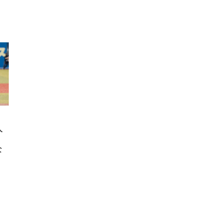
FHD】
ェ
ット
 メ
レギ
 ゲ
ーサ
ンチ
 ガ
 (3
回
ー)
ンパ
高さ
 在
人
な