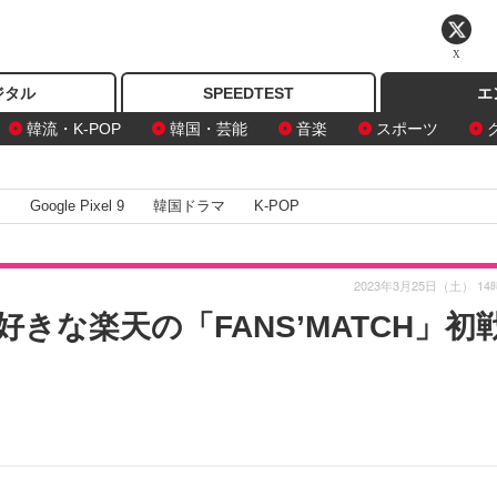
X
ジタル
SPEEDTEST
エ
韓流・K-POP
韓国・芸能
音楽
スポーツ
I
Google Pixel 9
韓国ドラマ
K-POP
2023年3月25日（土） 14
きな楽天の「FANS’MATCH」初