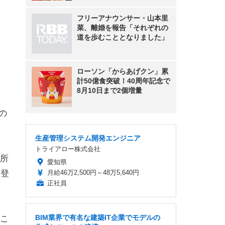
フリーアナウンサー・山本里
菜、離婚を報告「それぞれの
道を歩むこととなりました」
ローソン「からあげクン」累
計50億食突破！40周年記念で
8月10日まで2個増量
の
生産管理システム開発エンジニア
トライアロー株式会社
所
愛知県
月給46万2,500円～48万5,640円
に登
正社員
BIM業界で有名な建築IT企業でモデルの
こ