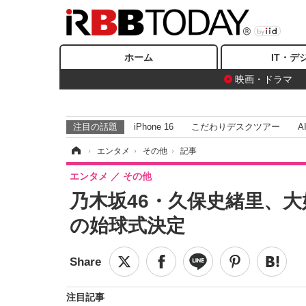
ホーム
IT・デ
映画・ドラマ
注目の話題
iPhone 16
こだわりデスクツアー
A
ホーム
›
エンタメ
›
その他
›
記事
エンタメ
その他
乃木坂46・久保史緒里、大好
の始球式決定
注目記事