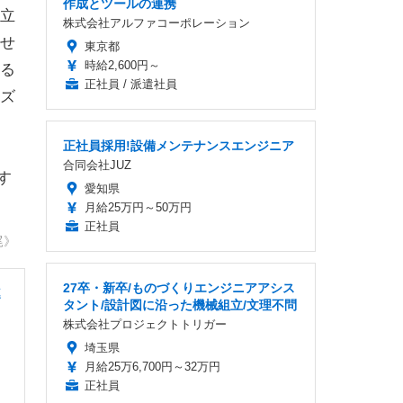
作成とツールの連携
立
株式会社アルファコーポレーション
せ
東京都
時給2,600円～
る
正社員 / 派遣社員
ズ
正社員採用!設備メンテナンスエンジニア
合同会社JUZ
す
愛知県
月給25万円～50万円
正社員
尾》
27卒・新卒/ものづくりエンジニアアシス
連
タント/設計図に沿った機械組立/文理不問
株式会社プロジェクトトリガー
埼玉県
月給25万6,700円～32万円
正社員