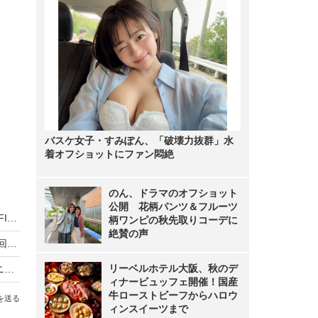
バスケ女子・すみぽん、「破壊力抜群」水
着オフショットにファン悶絶
のん、ドラマのオフショット
公開 花柄パンツ＆フルーツ
「勝利の女神」としてSNSでも反響！LE SSERAFIM・HONG EUNCHAEが千葉ロッテ戦で始球式に初登場
柄ワンピの秋先取りコーデに
絶賛の声
鈴木福、始球式で110キロの速球を投げる！「次回は125キロ目指します」
リーベルホテル大阪、秋のデ
XGがドジャーススタジアムで始球式！「オオタニサンと邂逅」「誰が投げるんだ」期待も
ィナービュッフェ開催！国産
牛ローストビーフからハロウ
を送る
ィンスイーツまで