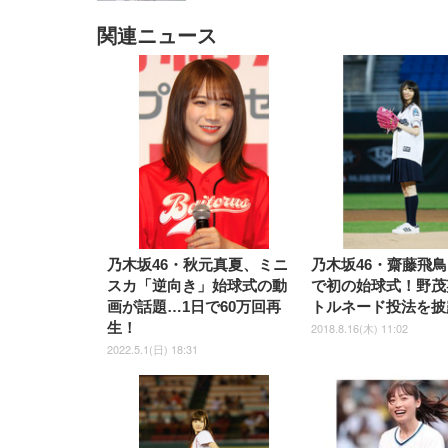
関連ニュース
EIZO ビジネス向けプレミア
EIZO ビジネス向けプレミア
【純
[EdoErgo] オフィスチェア 椅
Amazonベーシック ペットシ
SIHOO B100 オフィスチェア
Amazonベーシック ペットシ
ムモニター | FlexScan
ムモニター | FlexScan
ニタ
子 テレワーク 疲れない 跳ね
ーツ 薄型 レギュラー 1回使い
／デスクチェア メッシュチェ
ーツ 厚型 ワイド 42枚x2袋(84
EV3240X-WT | 31.5型4K
EV2740X-WT | 27.0型4K
ク付
上げ式アームレスト コンパク
捨て 無香料 ホワイト 300枚
ア 人間工学 疲れない ブラッ
枚) ホワイト(吸収面:ライトブ
UHD・USB Type-C・ホワイ
UHD・USB Type-C・ホワイ
ト 約105度ロッキング pc 事務
￥105,595
￥109,572
ク
ルー)
￥4
ト
ト
￥5,699
￥3,373
￥27,999
￥3,234
椅子 360度回転 座面昇降 強化
ナイロン樹脂ベース 通気性メ
ッシュ 在宅ワーク H-
WY01(黒網+黒枠+黒足)
乃木坂46・秋元真夏、ミニ
乃木坂46・齋藤飛
スカ「逆向き」始球式の動
で初の始球式！野茂
画が話題…1日で60万回再
トルネード投法を披
生！
2018.8.16(木) 11:02
2022.5.1(日) 18:31