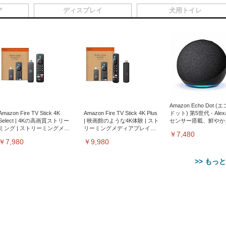
ア
ディスプレイ
犬用トイレ
Amazon Echo Dot (
Amazon Fire TV Stick 4K
Amazon Fire TV Stick 4K Plus
ドット) 第5世代 - Ale
Select | 4Kの高画質ストリー
| 映画館のような4K体験 | スト
センサー搭載、鮮やか
ミング | ストリーミングメデ
リーミングメディアプレイヤ
サウンド｜チャコール
￥7,480
ィアプレイヤー
ー
￥7,980
￥9,980
>> もっ