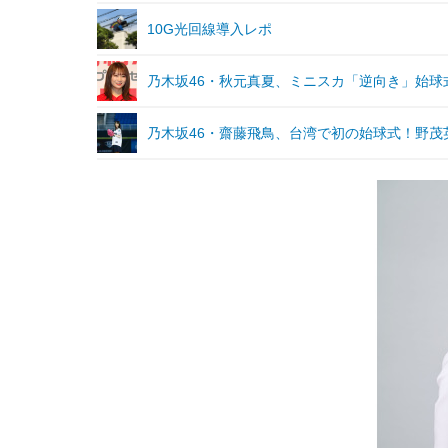
10G光回線導入レポ
乃木坂46・秋元真夏、ミニスカ「逆向き」始球
乃木坂46・齋藤飛鳥、台湾で初の始球式！野茂