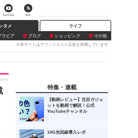
YouTube
RSS
ンタメ
ライフ
グラビア
ブログ
ショッピング
その他
※本サイトはアフィリエイト広告を利用しています
時37分
特集・連載
戦
【動画レビュー】注目ガジェ
ットを動画で解説！公式
YouTubeチャンネル
10G光回線導入レポ