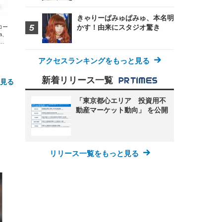
きゃりーぱみゅぱみゅ、本名明
かす！由来にスタジオ驚き
エコー
xa、
な
アクセスランキングをもっと見る
新着リリース一覧
と見る
「東京都心エリア 投資用不
動産マーケット動向」 を公開
リリース一覧をもっと見る
FHD】
ェ
ット
 メ
レギ
 ゲ
ーサ
ンチ
 ガ
 (3
回
ー)
ンパ
高さ