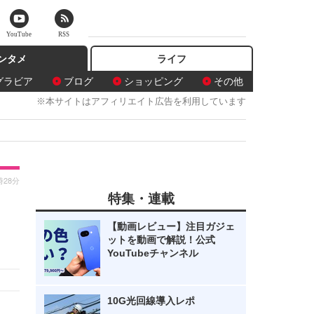
YouTube
RSS
ンタメ
ライフ
グラビア
ブログ
ショッピング
その他
※本サイトはアフィリエイト広告を利用しています
時28分
特集・連載
【動画レビュー】注目ガジェ
ットを動画で解説！公式
YouTubeチャンネル
10G光回線導入レポ