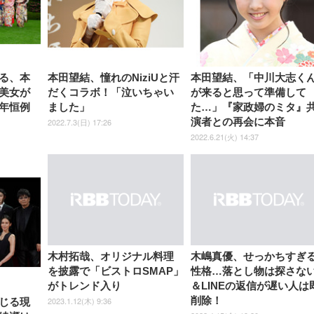
ト ハンガー付き 高反発クッシ
ComfortView ビジネス向け
ハンガー付き 高反発クッショ
84～96cm テレワーク
ョン PCチェア 通気性メッシ
ン PCチェア 通気性メッシュ
宅勤務 ブラック
ュ ゲーミング/勉強/事務用 お
ゲーミング/勉強/事務用 おし
しゃれ パソコンチェア (ブラ
ゃれ パソコンチェア (ホワイ
ック)
ト)
る、本
本田望結、憧れのNiziUと汗
本田望結、「中川大志く
美女が
だくコラボ！「泣いちゃい
が来ると思って準備して
年恒例
ました」
た…」『家政婦のミタ』
演者との再会に本音
2022.7.3(日) 17:26
2022.6.21(火) 14:37
木村拓哉、オリジナル料理
木嶋真優、せっかちすぎ
を披露で「ビストロSMAP」
性格…落とし物は探さな
がトレンド入り
＆LINEの返信が遅い人は
削除！
2023.1.12(木) 9:36
じる現