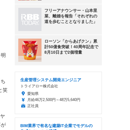
フリーアナウンサー・山本里
菜、離婚を報告「それぞれの
道を歩むこととなりました」
ローソン「からあげクン」累
計50億食突破！40周年記念で
8月10日まで2個増量
を明
生産管理システム開発エンジニア
「ち
トライアロー株式会社
と笑
愛知県
月給46万2,500円～48万5,640円
正社員
ヤ
事が
BIM業界で有名な建築IT企業でモデルの