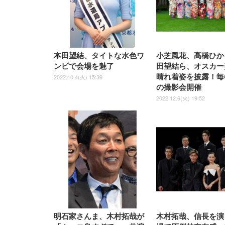
ッシュ 在宅ワーク H-
WY01(黒網+黒枠+黒足)
本田望結、タイトな水色ワ
小芝風花、髙橋ひか
ンピで会場を魅了
田望結ら、オスカー
晴れ着姿を披露！毎
2022.10.4(火) 15:39
の撮影会開催
2022.12.6(火) 19:52
明石家さんま、木村拓哉が
木村拓哉、信長を演