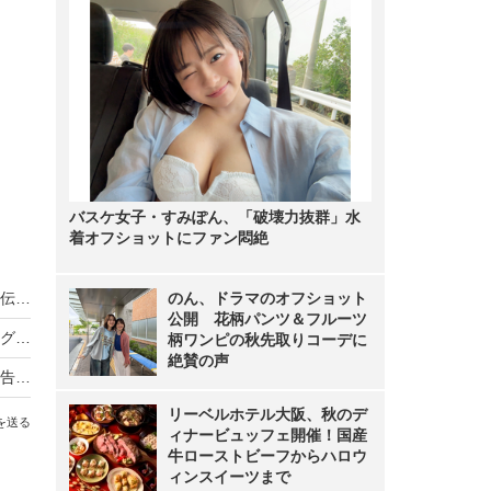
バスケ女子・すみぽん、「破壊力抜群」水
着オフショットにファン悶絶
ノンスタ井上、妻から思わぬ不満！意外にモテる伝説に黄信号
のん、ドラマのオフショット
公開 花柄パンツ＆フルーツ
超とき宣・菅田愛貴、スタジオで突然号泣「他のグループを下げる風潮にイライラしちゃう」
柄ワンピの秋先取りコーデに
絶賛の声
原田知世、芸能界入りのきっかけとなった俳優を告白「“会いたい”って思って」
リーベルホテル大阪、秋のデ
を送る
ィナービュッフェ開催！国産
牛ローストビーフからハロウ
ィンスイーツまで