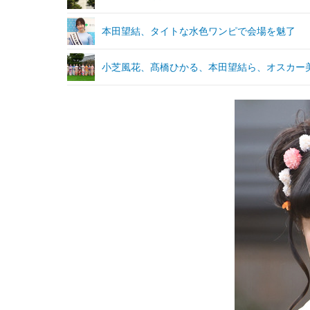
本田望結、タイトな水色ワンピで会場を魅了
小芝風花、髙橋ひかる、本田望結ら、オスカー