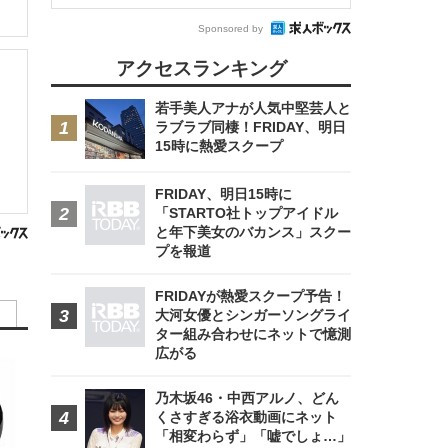
Sponsored by
アクセスランキング
若手美人アナが人気中堅芸人と
ラブラブ同棲！FRIDAY、明日
15時に熱愛スクープ
FRIDAY、明日15時に
「STARTO社トップアイドル
と年下美女のバカンス」スクー
プを報道
FRIDAYが熱愛スクープ予告！
大河女優とシンガーソングライ
ター組み合わせにネットで憶測
広がる
乃木坂46・中西アルノ、どん
くさすぎる浴衣動画にネット
「相変わらず」「嘘でしょ…」