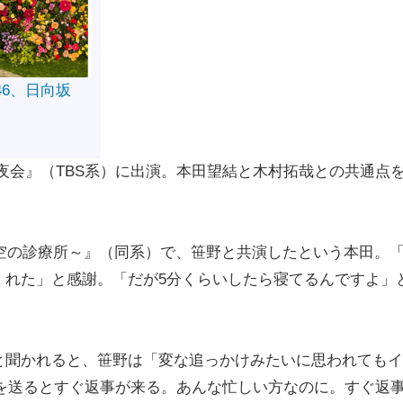
46、日向坂
E夜会』（TBS系）に出演。本田望結と木村拓哉との共通点
空の診療所～』（同系）で、笹野と共演したという本田。
くれた」と感謝。「だが5分くらいしたら寝てるんですよ」
聞かれると、笹野は「変な追っかけみたいに思われてもイ
Eを送るとすぐ返事が来る。あんな忙しい方なのに。すぐ返