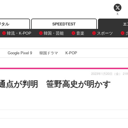
X
ジタル
SPEEDTEST
エ
韓流・K-POP
韓国・芸能
音楽
スポーツ
I
Google Pixel 9
韓国ドラマ
K-POP
2023年1月20日（金） 21
通点が判明 笹野高史が明かす