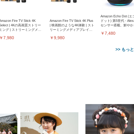
Amazon Echo Dot (
Amazon Fire TV Stick 4K
Amazon Fire TV Stick 4K Plus
ドット) 第5世代 - Ale
Select | 4Kの高画質ストリー
| 映画館のような4K体験 | スト
センサー搭載、鮮やか
ミング | ストリーミングメデ
リーミングメディアプレイヤ
サウンド｜チャコール
￥7,480
ィアプレイヤー
ー
￥7,980
￥9,980
>> もっ
【整備済み品】Dell
【MiniLED/24.5inch/280Hz/
正品】27"ゲーミングモ
ANDWINT オフィスチ
アイリスオーヤマ ペ
Sezlife オフィスチェア デスク
ネオ・ルーライフ ネオ・オム
E2724HS 27インチ 液晶モ
Sezlife オフィスチェア デスク
Smart Basic(スマートベーシ
GRAPHT THE SHOOTER
ー DualSense 充電フッ
ア デスクチェア 肘なし
シーツ 超厚型 お徳用 
チェア 疲れない テレワーク
ツ L 中型犬用 26枚入り 単品
ニター フル
チェア 疲れない テレワーク
ック) 【Amazon.co.jp限定】
Gaming Monitor 24” Essential
き（CFI-ZDM1J）
ッシュ 通気性 ランバ
ュラー 200枚入
チェア 強化バックレスト 30
HD（1920×1080）VA 非光
チェア 強化バックレスト 30度
Smart Basic アイリスオーヤマ
ーミングモニター QD 24.5イ
ポート付き 腰サポート
【Amazon.co.jp限定】
￥1,800
￥15,800
￥34,980
9,979
度ロッキング機能 人間工学 椅
沢 HDMI/DisplayPort/VGA
ロッキング機能 人間工学 椅子
ペットシーツ 超厚型 お徳用
￥4,139
￥3,731
1ms FHD 量子ドット 残像低減
ス圧無段階昇降 360度
￥7,680
￥7,680
￥3,670
子 腰サポート 90度跳ね上げ
スピーカー内蔵 高さ調整 ス
腰サポート 90度跳ね上げ式ア
ワイド 100枚入 (x 1) (ケース
年保証 | 輝点保証 | 日本メーカ
転 キャスター付き コ
式アームレスト 3Dヘッドレス
イベル VESA対応
ームレスト 3Dヘッドレスト
販売)
クト 幅52×奥行58.5×