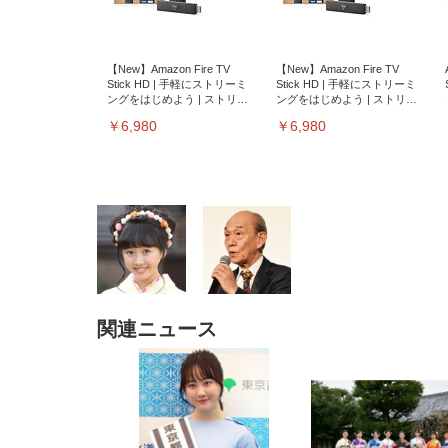
【New】Amazon Fire TV
【New】Amazon Fire TV
Stick HD | 手軽にストリーミ
Stick HD | 手軽にストリーミ
ングをはじめよう | ストリー
ングをはじめよう | ストリー
ミングメディアプレイヤー
ミングメディアプレイヤー
￥6,980
￥6,980
関連ニュース
EIZO ビジネス向けプレミア
EIZO ビジネス向けプレミア
【純
[EdoErgo] オフィスチェア 椅
Amazonベーシック ペットシ
SIHOO B100 オフィスチェア
Amazonベーシック ペットシ
ムモニター | FlexScan
ムモニター | FlexScan
ニタ
子 テレワーク 疲れない 跳ね
ーツ 薄型 レギュラー 1回使い
／デスクチェア メッシュチェ
ーツ 厚型 ワイド 42枚x2袋(84
EV3240X-WT | 31.5型4K
EV2740X-WT | 27.0型4K
ク付
上げ式アームレスト コンパク
捨て 無香料 ホワイト 300枚
ア 人間工学 疲れない ブラッ
枚) ホワイト(吸収面:ライトブ
UHD・USB Type-C・ホワイ
UHD・USB Type-C・ホワイ
ト 約105度ロッキング pc 事務
￥105,595
￥109,572
ク
ルー)
￥4
ト
ト
￥5,699
￥3,373
￥27,999
￥3,234
椅子 360度回転 座面昇降 強化
ナイロン樹脂ベース 通気性メ