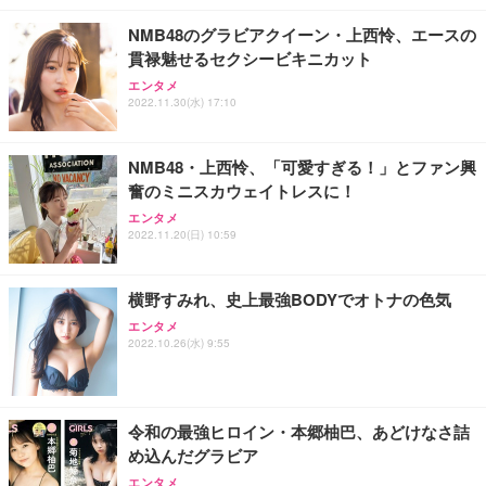
NMB48のグラビアクイーン・上西怜、エースの
貫禄魅せるセクシービキニカット
エンタメ
2022.11.30(水) 17:10
NMB48・上西怜、「可愛すぎる！」とファン興
奮のミニスカウェイトレスに！
エンタメ
2022.11.20(日) 10:59
横野すみれ、史上最強BODYでオトナの色気
エンタメ
2022.10.26(水) 9:55
令和の最強ヒロイン・本郷柚巴、あどけなさ詰
め込んだグラビア
エンタメ