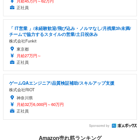
月給45万円～62万円
正社員
「 IT営業 」/未経験歓迎/飛び込み・ノルマなし/月残業3h未満/
チームで協力するスタイルの営業/土日祝休み
株式会社Funkit
東京都
月給27万円～
正社員
ゲームQAエンジニア/品質検証補助/スキルアップ支援
株式会社RIOT
神奈川県
月給32万6,000円～60万円
正社員
Sponsored by
Amazon売れ筋ランキング