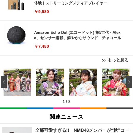
体験 | ストリーミングメディアプレイヤー
￥9,980
Amazon Echo Dot (エコードット) 第5世代 - Alex
a、センサー搭載、鮮やかなサウンド｜チャコール
￥7,480
>> もっと見る
[EdoErgo] オフィスチェア 椅子 テレワーク 疲れな
EIZO ビジネス向けプレミアムモニター | FlexScan
Amazonベーシック ペットシーツ 薄型 レギュラー 1
い 跳ね上げ式アームレスト コンパクト 約105度ロッ
EV3240X-WT | 31.5型4K UHD・USB Type-C・ホワ
‹
回使い捨て 無香料 ホワイト 300枚
キング pc 事務椅子 360度回転 座面昇降 強化ナイロ
イト
ン樹脂ベース 通気性メッシュ 在宅ワーク H-WY01
￥3,373
￥5,699
￥105,595
(黒網+黒枠+黒足)
1
/
8
EIZO ビジネス向けプレミアムモニター | FlexScan
SIHOO B100 オフィスチェア／デスクチェア メッシ
Amazonベーシック ペットシーツ 厚型 ワイド 42枚
EV2740X-WT | 27.0型4K UHD・USB Type-C・ホワ
ュチェア 人間工学 疲れない ブラック
x2袋(84枚) ホワイト(吸収面:ライトブルー)
関連ニュース
イト
￥27,999
￥3,234
￥109,572
全部可愛すぎる!! NMB48メンバーが“秋”コー