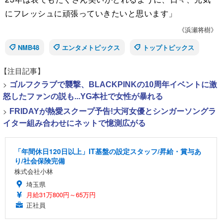
にフレッシュに頑張っていきたいと思います」
《浜瀬将樹》
NMB48
エンタメトピックス
トップトピックス
【注目記事】
>
ゴルフクラブで襲撃、BLACKPINKの10周年イベントに激
怒したファンの説も...YG本社で女性が暴れる
>
FRIDAYが熱愛スクープ予告!大河女優とシンガーソングラ
イター組み合わせにネットで憶測広がる
「年間休日120日以上」IT基盤の設定スタッフ/昇給・賞与あ
り/社会保険完備
株式会社小林
埼玉県
月給31万800円～65万円
正社員