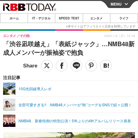
MENU
CLOSE
ホーム
IT・デジタル
SPEED TEST
エンタメ
ライフ
ホーム
IT・デジタル
エンタメ
その他
2023.1.9（月）14:18
「渋谷凪咲越え」「表紙ジャック」…NMB48新
IT・デジタルTOP
スマートフォン
SPEED TEST
成人メンバーが振袖姿で抱負
ネタ
ガジェット・ツール
エンタメ
ショッピング
その他
エンタメTOP
映画・ドラマ
ライフ
注目記事
韓流・K-POP
韓国・芸能
ライフTOP
グルメ
リリース一覧
10G光回線導入レポ
音楽
スポーツ
ペット
ショッピング
プッシュ通知の停止方法
全部可愛すぎる!! NMB48メンバーが“秋”コーデをSNSで続々公開！
グラビア
ブログ
その他
ショッピング
その他
NMB48、新春恒例の特別公演！5年ぶりの4thアルバムリリース発表