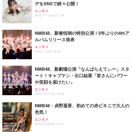
デをSNSで続々公開！
Sezlife オフィスチェア デスクチェア 疲れない テレ
【純正品】27"ゲーミングモニター DualSense 充電
ネオ・ルーライフ ネオ・オムツ L 中型犬用 26枚入
エンタメ
ワーク チェア 強化バックレスト 30度ロッキング機
フック付き（CFI-ZDM1J）
り 単品
2022.11.10(木) 17:34
能 人間工学 椅子 腰サポート 90度跳ね上げ式アーム
レスト 3Dヘッドレスト ハンガー付き 高反発クッシ
￥49,979
￥1,800
￥7,680
ョン PCチェア 通気性メッシュ ゲーミング/勉強/事
NMB48、新春恒例の特別公演！5年ぶりの4thア
務用 おしゃれ パソコンチェア (ブラック)
ルバムリリース発表
Sezlife オフィスチェア デスクチェア 疲れない テレ
【整備済み品】Dell E2724HS 27インチ 液晶モニタ
Smart Basic(スマートベーシック) 【Amazon.co.jp
エンタメ
ワーク チェア 強化バックレスト 30度ロッキング機
ー フルHD（1920×1080）VA 非光沢 HDMI/DisplayP
限定】 Smart Basic アイリスオーヤマ ペットシーツ
2023.1.2(月) 12:06
能 人間工学 椅子 腰サポート 90度跳ね上げ式アーム
ort/VGA スピーカー内蔵 高さ調整 スイベル VESA対
超厚型 お徳用 ワイド 100枚入 (x 1) (ケース販売)
レスト 3Dヘッドレスト ハンガー付き 高反発クッシ
応 ComfortView ビジネス向け
￥7,680
￥15,800
￥3,670
ョン PCチェア 通気性メッシュ ゲーミング/勉強/事
NMB48、新劇場公演「なんばらえてぃー」スタ
務用 おしゃれ パソコンチェア (ホワイト)
ート！キャプテン・出口結菜「皆さんにパワー
ANDWINT オフィスチェア デスクチェア 肘なし メ
【MiniLED/24.5inch/280Hz/FHD】GRAPHT THE S
アイリスオーヤマ ペットシーツ 超厚型 お徳用 レギ
や笑顔を届けたい」
ッシュ 通気性 ランバーサポート付き 腰サポート ガ
HOOTER Gaming Monitor 24” Essential ゲーミン
ュラー 200枚入【Amazon.co.jp限定】
ス圧無段階昇降 360度回転 キャスター付き コンパク
グモニター QD 24.5インチ 1ms FHD 量子ドット 残
エンタメ
ト 幅52×奥行58.5×高さ84～96cm テレワーク 在宅
像低減 (3年保証 | 輝点保証 | 日本メーカー)
￥3,731
2022.12.31(土) 13:45
￥4,139
￥34,980
勤務 ブラック
NMB48・貞野遥香、初めての赤ビキニで大人の
色気！
エンタメ
2022.12.28(水) 19:41