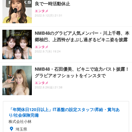
良で一時活動休止
エンタメ
2022.9.12(月) 21:01
NMB48のグラビア人気メンバー・川上千尋、本
郷柚巴、上西怜がまぶし過ぎるビキニ姿を披露
エンタメ
2022.9.7(水) 19:24
NMB48・石田優美、ビキニで迫力バスト披露！
グラビアオフショットをインスタで
エンタメ
2022.8.26(金) 21:38
「年間休日120日以上」IT基盤の設定スタッフ/昇給・賞与あ
り/社会保険完備
株式会社小林
埼玉県