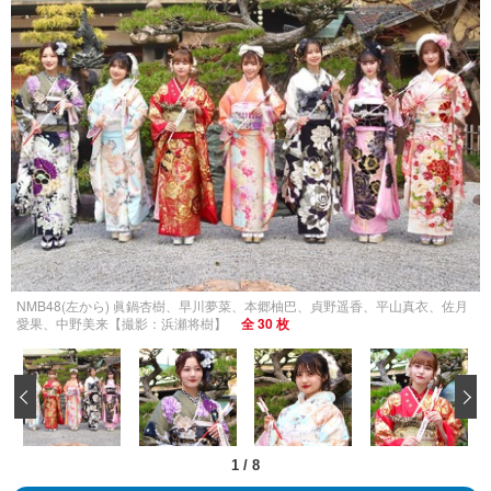
NMB48(左から) 眞鍋杏樹、早川夢菜、本郷柚巴、貞野遥香、平山真衣、佐⽉
愛果、中野美来【撮影：浜瀬将樹】
全 30 枚
‹
1
/
8