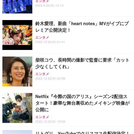
エンタメ
2022.9.22(木) 10:13
鈴木愛理、新曲「heart notes」MVがイブにプ
レミア公開決定！
エンタメ
2022.12.22(木) 21:41
柴咲コウ、長時間の撮影で監督に要求「カット
少なくしてくれ」
エンタメ
2022.12.22(木) 20:38
Netflix『今際の国のアリス』シーズン2配信ス
タート！豪華な舞台裏収めたメイキング映像が
公開に
エンタメ
2022.12.22(木) 19:09
リトグリ、YouTubeでクリスマス生配信決定！