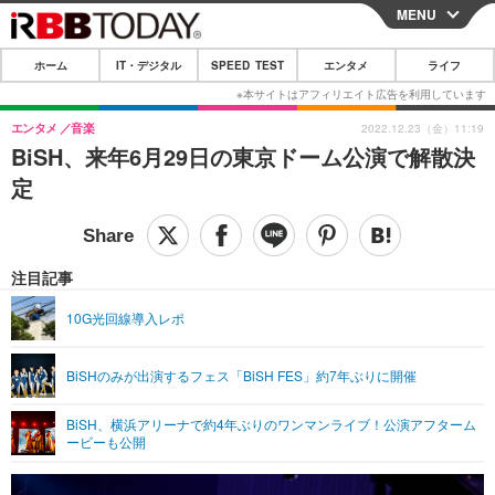
MENU
CLOSE
ホーム
IT・デジタル
SPEED TEST
エンタメ
ライフ
ホーム
IT・デジタル
エンタメ
音楽
2022.12.23（金）11:19
BiSH、来年6月29日の東京ドーム公演で解散決
IT・デジタルTOP
スマートフォン
SPEED TEST
定
ネタ
ガジェット・ツール
エンタメ
ショッピング
その他
エンタメTOP
映画・ドラマ
ライフ
注目記事
韓流・K-POP
韓国・芸能
ライフTOP
グルメ
リリース一覧
10G光回線導入レポ
音楽
スポーツ
ペット
ショッピング
プッシュ通知の停止方法
BiSHのみが出演するフェス「BiSH FES」約7年ぶりに開催
グラビア
ブログ
その他
BiSH、横浜アリーナで約4年ぶりのワンマンライブ！公演アフターム
ショッピング
その他
ービーも公開