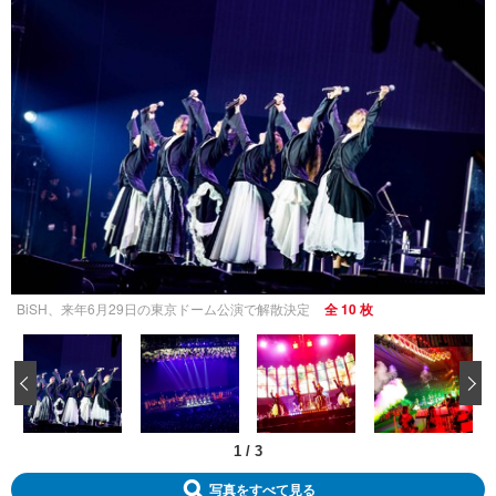
BiSH、来年6月29日の東京ドーム公演で解散決定
全 10 枚
‹
1
/
3
写真をすべて見る