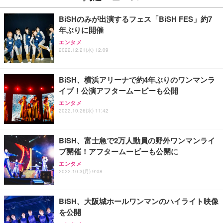
￥27,999
￥3,234
￥109,572
BiSHのみが出演するフェス「BiSH FES」約7
年ぶりに開催
Sezlife オフィスチェア デスクチェア 疲れない テレ
【純正品】27"ゲーミングモニター DualSense 充電
ネオ・ルーライフ ネオ・オムツ L 中型犬用 26枚入
エンタメ
ワーク チェア 強化バックレスト 30度ロッキング機
2022.12.21(水) 12:09
フック付き（CFI-ZDM1J）
り 単品
能 人間工学 椅子 腰サポート 90度跳ね上げ式アーム
レスト 3Dヘッドレスト ハンガー付き 高反発クッシ
￥49,979
￥1,800
￥7,680
ョン PCチェア 通気性メッシュ ゲーミング/勉強/事
BiSH、横浜アリーナで約4年ぶりのワンマンラ
務用 おしゃれ パソコンチェア (ブラック)
イブ！公演アフタームービーも公開
Sezlife オフィスチェア デスクチェア 疲れない テレ
【整備済み品】Dell E2724HS 27インチ 液晶モニタ
Smart Basic(スマートベーシック) 【Amazon.co.jp
エンタメ
ワーク チェア 強化バックレスト 30度ロッキング機
ー フルHD（1920×1080）VA 非光沢 HDMI/DisplayP
限定】 Smart Basic アイリスオーヤマ ペットシーツ
2022.10.26(水) 11:42
能 人間工学 椅子 腰サポート 90度跳ね上げ式アーム
ort/VGA スピーカー内蔵 高さ調整 スイベル VESA対
超厚型 お徳用 ワイド 100枚入 (x 1) (ケース販売)
レスト 3Dヘッドレスト ハンガー付き 高反発クッシ
応 ComfortView ビジネス向け
￥7,680
￥15,800
￥3,670
ョン PCチェア 通気性メッシュ ゲーミング/勉強/事
BiSH、富士急で2万人動員の野外ワンマンライ
務用 おしゃれ パソコンチェア (ホワイト)
ブ開催！アフタームービーも公開に
ANDWINT オフィスチェア デスクチェア 肘なし メ
【MiniLED/24.5inch/280Hz/FHD】GRAPHT THE S
アイリスオーヤマ ペットシーツ 超厚型 お徳用 レギ
ッシュ 通気性 ランバーサポート付き 腰サポート ガ
HOOTER Gaming Monitor 24” Essential ゲーミン
エンタメ
ュラー 200枚入【Amazon.co.jp限定】
ス圧無段階昇降 360度回転 キャスター付き コンパク
グモニター QD 24.5インチ 1ms FHD 量子ドット 残
2022.10.3(月) 9:08
ト 幅52×奥行58.5×高さ84～96cm テレワーク 在宅
像低減 (3年保証 | 輝点保証 | 日本メーカー)
￥3,731
￥4,139
￥34,980
勤務 ブラック
BiSH、大阪城ホールワンマンのハイライト映像
を公開