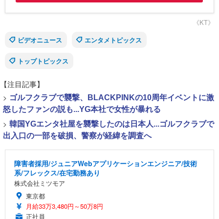
《KT》
ビデオニュース
エンタメトピックス
トップトピックス
【注目記事】
>
ゴルフクラブで襲撃、BLACKPINKの10周年イベントに激
怒したファンの説も...YG本社で女性が暴れる
>
韓国YGエンタ社屋を襲撃したのは日本人...ゴルフクラブで
出入口の一部を破損、警察が経緯を調査へ
障害者採用/ジュニアWebアプリケーションエンジニア/技術
系/フレックス/在宅勤務あり
株式会社ミツモア
東京都
月給33万3,480円～50万8円
正社員