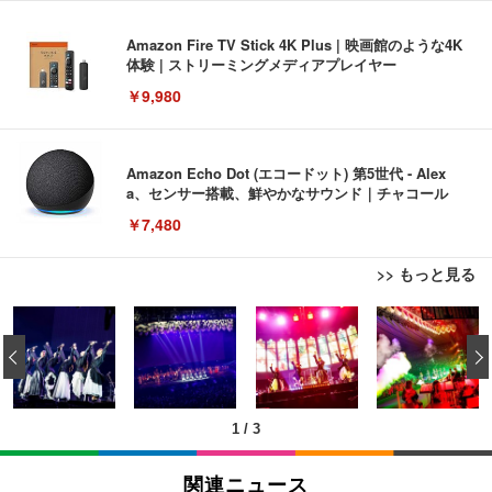
Amazon Fire TV Stick 4K Plus | 映画館のような4K
体験 | ストリーミングメディアプレイヤー
￥9,980
Amazon Echo Dot (エコードット) 第5世代 - Alex
a、センサー搭載、鮮やかなサウンド｜チャコール
￥7,480
>> もっと見る
[EdoErgo] オフィスチェア 椅子 テレワーク 疲れな
EIZO ビジネス向けプレミアムモニター | FlexScan
Amazonベーシック ペットシーツ 薄型 レギュラー 1
い 跳ね上げ式アームレスト コンパクト 約105度ロッ
EV3240X-WT | 31.5型4K UHD・USB Type-C・ホワ
‹
回使い捨て 無香料 ホワイト 300枚
キング pc 事務椅子 360度回転 座面昇降 強化ナイロ
イト
ン樹脂ベース 通気性メッシュ 在宅ワーク H-WY01
￥3,373
￥5,699
￥105,595
(黒網+黒枠+黒足)
1
/
3
EIZO ビジネス向けプレミアムモニター | FlexScan
SIHOO B100 オフィスチェア／デスクチェア メッシ
Amazonベーシック ペットシーツ 厚型 ワイド 42枚
EV2740X-WT | 27.0型4K UHD・USB Type-C・ホワ
ュチェア 人間工学 疲れない ブラック
x2袋(84枚) ホワイト(吸収面:ライトブルー)
関連ニュース
イト