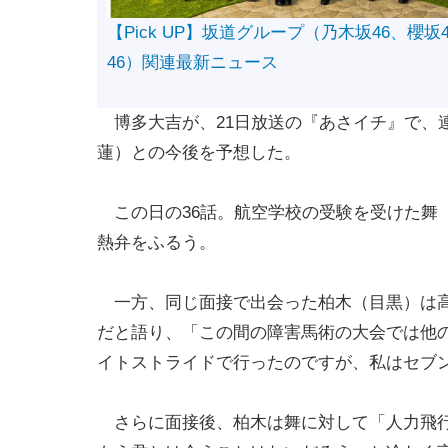
【Pick UP】坂道グループ（乃木坂46、櫻坂
46）関連最新ニュース
博多大吉が、21日放送の『あさイチ』で、
蓮）との今後を予想した。
この日の36話。航空学校の受験を受けた舞
熱弁をふるう。
一方、同じ面接で出会った柏木（目黒）は高
だと語り、「この間の障害馬術の大会では他
イトストライドで行ったのですが、私はセブ
さらに面接後、柏木は舞に対して「人力飛行