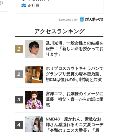
実》
正社員
Sponsored by
アクセスランキング
及川光博、一般女性との結婚を
報告！「新しい命を授かってお
ります」
ホリプロスカウトキャラバンで
グランプリ受賞の塚本恋乃葉、
初CMは憧れの出川哲朗と共演
宮澤エマ、お嬢様のイメージに
葛藤 祖父・喜一からの話に困
惑
NMB48・原かれん、素敵なお
姉さん感溢れるミニ丈夏コーデ
「令和のミニスカ番長」「最