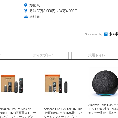
愛知県
月給22万8,000円～34万4,000円
正社員
Sponsored by
ア
ディスプレイ
犬用トイレ
Amazon Echo Dot (
Amazon Fire TV Stick 4K
Amazon Fire TV Stick 4K Plus
ドット) 第5世代 - Ale
Select | 4Kの高画質ストリー
| 映画館のような4K体験 | スト
センサー搭載、鮮やか
ミング | ストリーミングメデ
リーミングメディアプレイヤ
サウンド｜チャコール