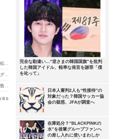
完全な勘違い…“逆さまの韓国国旗”を批判
ノンスタ井上、妻から思わぬ不満！意外にモテる伝説に黄信号
した韓国アイドル、軽率な発言を謝罪「僕
を叱って」
超とき宣・菅田愛貴、スタジオで突然号泣「他のグループを下げる風潮にイライラしちゃう」
原田知世、芸能界入りのきっかけとなった俳優を告白「“会いたい”って思って」
日本人審判2人も“性接待”の
対象だった？韓国サッカー協
を送る
会の疑惑、JFAが調査へ
在庫処分？“BLACKPINKの
水”を後輩グループファンへ
の差し入れに使いまわしか