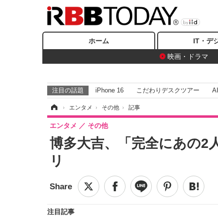
ホーム
IT・デ
映画・ドラマ
注目の話題
iPhone 16
こだわりデスクツアー
A
ホーム
›
エンタメ
›
その他
›
記事
エンタメ
その他
博多大吉、「完全にあの2
リ
注目記事