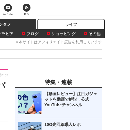
YouTube
RSS
ンタメ
ライフ
グラビア
ブログ
ショッピング
その他
※本サイトはアフィリエイト広告を利用しています
時51分
特集・連載
バ
【動画レビュー】注目ガジェ
ットを動画で解説！公式
YouTubeチャンネル
10G光回線導入レポ