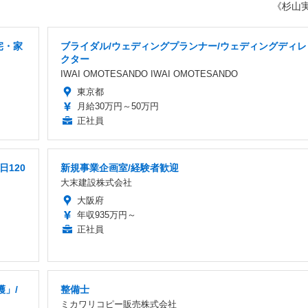
《杉山
宅・家
ブライダル/ウェディングプランナー/ウェディングディレ
クター
IWAI OMOTESANDO IWAI OMOTESANDO
東京都
月給30万円～50万円
正社員
120
新規事業企画室/経験者歓迎
大末建設株式会社
大阪府
年収935万円～
正社員
」/
整備士
ミカワリコピー販売株式会社