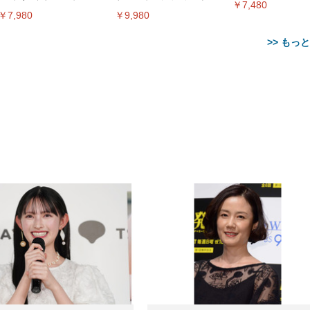
￥7,480
ィアプレイヤー
ー
￥7,980
￥9,980
>> もっ
【整備済み品】Dell
【MiniLED/24.5inch/280Hz/
正品】27"ゲーミングモ
ANDWINT オフィスチ
アイリスオーヤマ ペ
Sezlife オフィスチェア デスク
ネオ・ルーライフ ネオ・オム
E2724HS 27インチ 液晶モ
Sezlife オフィスチェア デスク
Smart Basic(スマートベーシ
GRAPHT THE SHOOTER
ー DualSense 充電フッ
ア デスクチェア 肘なし
シーツ 超厚型 お徳用 
チェア 疲れない テレワーク
ツ L 中型犬用 26枚入り 単品
ニター フル
チェア 疲れない テレワーク
ック) 【Amazon.co.jp限定】
Gaming Monitor 24” Essential
き（CFI-ZDM1J）
ッシュ 通気性 ランバ
ュラー 200枚入
チェア 強化バックレスト 30
HD（1920×1080）VA 非光
チェア 強化バックレスト 30度
Smart Basic アイリスオーヤマ
ーミングモニター QD 24.5イ
ポート付き 腰サポート
【Amazon.co.jp限定】
￥1,800
￥15,800
￥34,980
9,979
度ロッキング機能 人間工学 椅
沢 HDMI/DisplayPort/VGA
ロッキング機能 人間工学 椅子
ペットシーツ 超厚型 お徳用
￥4,139
￥3,731
1ms FHD 量子ドット 残像低減
ス圧無段階昇降 360度
￥7,680
￥7,680
￥3,670
子 腰サポート 90度跳ね上げ
スピーカー内蔵 高さ調整 ス
腰サポート 90度跳ね上げ式ア
ワイド 100枚入 (x 1) (ケース
年保証 | 輝点保証 | 日本メーカ
転 キャスター付き コ
式アームレスト 3Dヘッドレス
イベル VESA対応
ームレスト 3Dヘッドレスト
販売)
クト 幅52×奥行58.5×
ト ハンガー付き 高反発クッシ
ComfortView ビジネス向け
ハンガー付き 高反発クッショ
84～96cm テレワーク
ョン PCチェア 通気性メッシ
ン PCチェア 通気性メッシュ
宅勤務 ブラック
ュ ゲーミング/勉強/事務用 お
ゲーミング/勉強/事務用 おし
しゃれ パソコンチェア (ブラ
ゃれ パソコンチェア (ホワイ
ック)
ト)