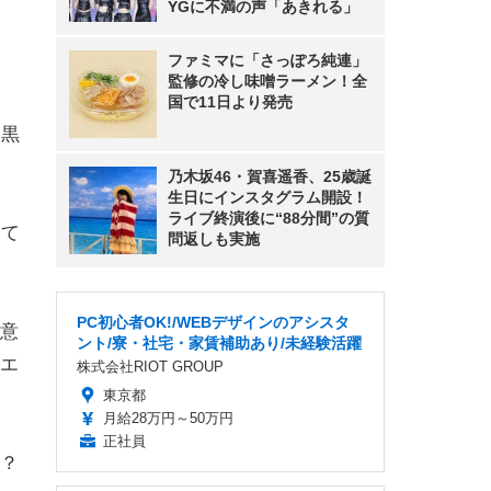
YGに不満の声「あきれる」
ファミマに「さっぽろ純連」
監修の冷し味噌ラーメン！全
国で11日より発売
目黒
乃木坂46・賀喜遥香、25歳誕
生日にインスタグラム開設！
ライブ終演後に“88分間”の質
いて
問返しも実施
PC初心者OK!/WEBデザインのアシスタ
意
ント/寮・社宅・家賃補助あり/未経験活躍
エ
株式会社RIOT GROUP
東京都
月給28万円～50万円
正社員
？