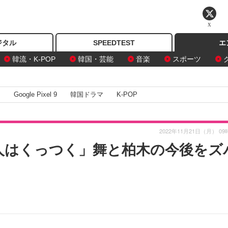
X
ジタル
SPEEDTEST
エ
韓流・K-POP
韓国・芸能
音楽
スポーツ
I
Google Pixel 9
韓国ドラマ
K-POP
2022年11月21日（月） 09
人はくっつく」舞と柏木の今後をズ