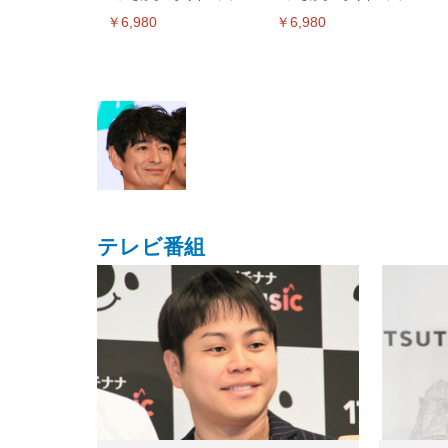
ミングメディアプレイヤー
ミングメディアプレイヤー
￥6,980
￥6,980
テレビ番組
EIZO ビジネス向けプレミア
EIZO ビジネス向けプレミア
【純
[EdoErgo] オフィスチェア 椅
Amazonベーシック ペットシ
SIHOO B100 オフィスチェア
Amazonベーシック ペットシ
ムモニター | FlexScan
ムモニター | FlexScan
ニタ
子 テレワーク 疲れない 跳ね
ーツ 薄型 レギュラー 1回使い
／デスクチェア メッシュチェ
ーツ 厚型 ワイド 42枚x2袋(84
EV3240X-WT | 31.5型4K
EV2740X-WT | 27.0型4K
ク付
上げ式アームレスト コンパク
捨て 無香料 ホワイト 300枚
ア 人間工学 疲れない ブラッ
枚) ホワイト(吸収面:ライトブ
UHD・USB Type-C・ホワイ
UHD・USB Type-C・ホワイ
ト 約105度ロッキング pc 事務
￥105,595
￥109,572
ク
ルー)
￥4
ト
ト
￥5,699
￥3,373
￥27,999
￥3,234
椅子 360度回転 座面昇降 強化
ナイロン樹脂ベース 通気性メ
ッシュ 在宅ワーク H-
WY01(黒網+黒枠+黒足)